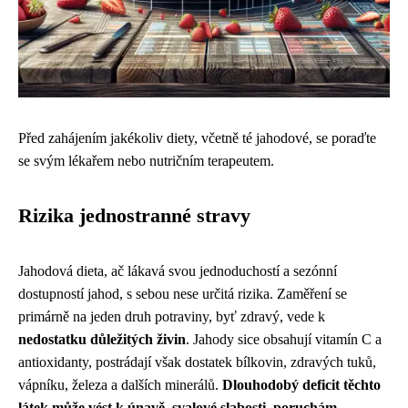
Před zahájením jakékoliv diety, včetně té jahodové, se poraďte
se svým lékařem nebo nutričním terapeutem.
Rizika jednostranné stravy
Jahodová dieta, ač lákavá svou jednoduchostí a sezónní
dostupností jahod, s sebou nese určitá rizika. Zaměření se
primárně na jeden druh potraviny, byť zdravý, vede k
nedostatku důležitých živin
. Jahody sice obsahují vitamín C a
antioxidanty, postrádají však dostatek bílkovin, zdravých tuků,
vápníku, železa a dalších minerálů.
Dlouhodobý deficit těchto
látek může vést k únavě, svalové slabosti, poruchám