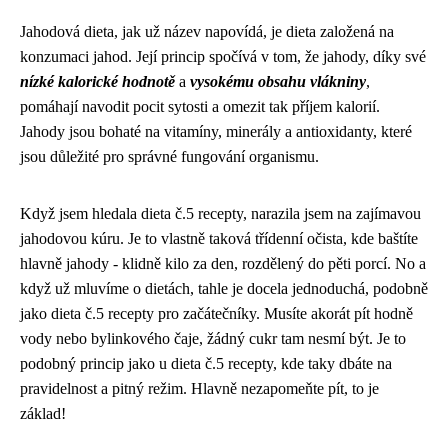
Jahodová dieta, jak už název napovídá, je dieta založená na
konzumaci jahod. Její princip spočívá v tom, že jahody, díky své
nízké kalorické hodnotě
a
vysokému obsahu vlákniny
,
pomáhají navodit pocit sytosti a omezit tak příjem kalorií.
Jahody jsou bohaté na vitamíny, minerály a antioxidanty, které
jsou důležité pro správné fungování organismu.
Když jsem hledala
dieta č.5 recepty
, narazila jsem na zajímavou
jahodovou kúru. Je to vlastně taková třídenní očista, kde baštíte
hlavně jahody - klidně kilo za den, rozdělený do pěti porcí. No a
když už mluvíme o dietách, tahle je docela jednoduchá, podobně
jako dieta č.5 recepty pro začátečníky. Musíte akorát pít hodně
vody nebo bylinkového čaje, žádný cukr tam nesmí být. Je to
podobný princip jako u dieta č.5 recepty, kde taky dbáte na
pravidelnost a pitný režim. Hlavně nezapomeňte pít, to je
základ!