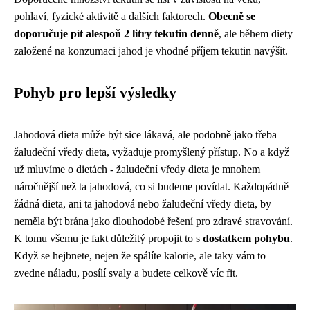
pohlaví, fyzické aktivitě a dalších faktorech.
Obecně se
doporučuje pít alespoň 2 litry tekutin denně
, ale během diety
založené na konzumaci jahod je vhodné příjem tekutin navýšit.
Pohyb pro lepší výsledky
Jahodová dieta může být sice lákavá, ale podobně jako třeba
žaludeční vředy dieta
, vyžaduje promyšlený přístup. No a když
už mluvíme o dietách - žaludeční vředy dieta je mnohem
náročnější než ta jahodová, co si budeme povídat. Každopádně
žádná dieta, ani ta jahodová nebo žaludeční vředy dieta, by
neměla být brána jako dlouhodobé řešení pro zdravé stravování.
K tomu všemu je fakt důležitý propojit to s
dostatkem pohybu
.
Když se hejbnete, nejen že spálíte kalorie, ale taky vám to
zvedne náladu, posílí svaly a budete celkově víc fit.