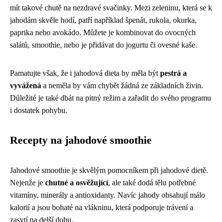
mít takové chutě na nezdravé svačinky. Mezi zeleninu, která se k
jahodám skvěle hodí, patří například špenát, rukola, okurka,
paprika nebo avokádo. Můžete je kombinovat do ovocných
salátů, smoothie, nebo je přidávat do jogurtu či ovesné kaše.
Pamatujte však, že i jahodová dieta by měla být
pestrá a
vyvážená
a neměla by vám chybět žádná ze základních živin.
Důležité je také dbát na pitný režim a zařadit do svého programu
i dostatek pohybu.
Recepty na jahodové smoothie
Jahodové smoothie je skvělým pomocníkem při jahodové dietě.
Nejenže je
chutné a osvěžující
, ale také dodá tělu potřebné
vitamíny, minerály a antioxidanty. Navíc jahody obsahují málo
kalorií a jsou bohaté na vlákninu, která podporuje trávení a
zasytí na delší dobu.