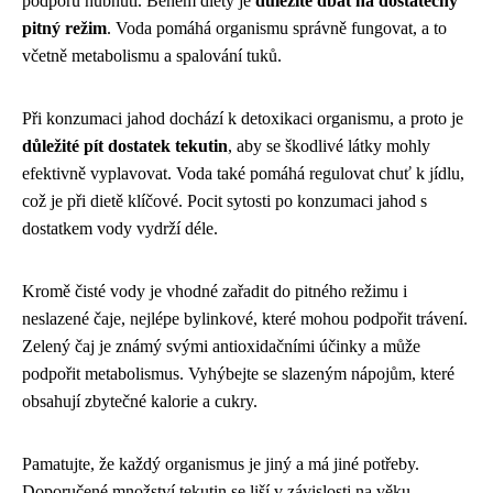
podporu hubnutí. Během diety je
důležité dbát na dostatečný
pitný režim
. Voda pomáhá organismu správně fungovat, a to
včetně metabolismu a spalování tuků.
Při konzumaci jahod dochází k detoxikaci organismu, a proto je
důležité pít dostatek tekutin
, aby se škodlivé látky mohly
efektivně vyplavovat. Voda také pomáhá regulovat chuť k jídlu,
což je při dietě klíčové. Pocit sytosti po konzumaci jahod s
dostatkem vody vydrží déle.
Kromě čisté vody je vhodné zařadit do pitného režimu i
neslazené čaje, nejlépe bylinkové, které mohou podpořit trávení.
Zelený čaj je známý svými antioxidačními účinky a může
podpořit metabolismus. Vyhýbejte se slazeným nápojům, které
obsahují zbytečné kalorie a cukry.
Pamatujte, že každý organismus je jiný a má jiné potřeby.
Doporučené množství tekutin se liší v závislosti na věku,