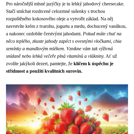
Pro náročnější mlsné jazýčky je tu lehký jahodový cheesecake.
Stačí smíchat rozdrcené celozrnné sušenky s trochou
rozpuštěného kokosového oleje a vytvořit základ. Na něj
navrstvíte krém z tvarohu, jogurtu a medu, dochucený vanilkou,
a nakonec ozdobíte čerstvými jahodami.
Pokud máte chuť na
něco teplého, zkuste jahody zapéct s ovesnými vločkami, chia
semínky a mandlovým mlékem. Vznikne vám tak výživná
snídaně nebo lehká večeře plná vitamínů a vlákniny.
Ať už
zvolíte jakýkoli dezert, pamtejte, že
klíčem k úspěchu je
střídmost a použití kvalitních surovin.