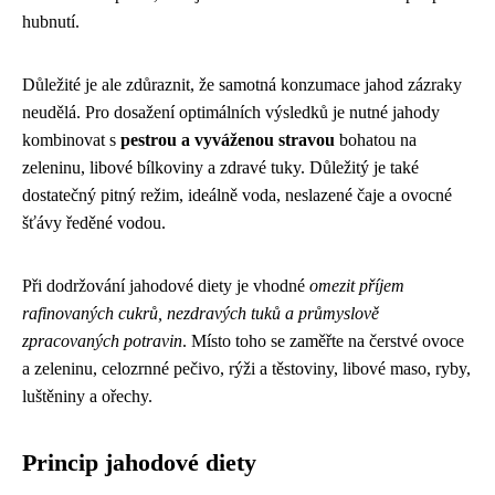
hubnutí.
Důležité je ale zdůraznit, že samotná konzumace jahod zázraky
neudělá. Pro dosažení optimálních výsledků je nutné jahody
kombinovat s
pestrou a vyváženou stravou
bohatou na
zeleninu, libové bílkoviny a zdravé tuky. Důležitý je také
dostatečný pitný režim, ideálně voda, neslazené čaje a ovocné
šťávy ředěné vodou.
Při dodržování jahodové diety je vhodné
omezit příjem
rafinovaných cukrů, nezdravých tuků a průmyslově
zpracovaných potravin
. Místo toho se zaměřte na čerstvé ovoce
a zeleninu, celozrnné pečivo, rýži a těstoviny, libové maso, ryby,
luštěniny a ořechy.
Princip jahodové diety