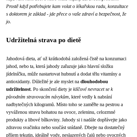
Prostě když potřebujete kam volat o lékařskou radu, konzultace
s doktorem je základ - jde přece o vaše zdraví a bezpečnost, že
jo.
Udržitelná strava po dietě
Jahodová dieta, ať už krátkodobá založená čistě na konzumaci
jahod, nebo ta, která jahody zařazuje jako hlavní složku
jídelníčku, může nastartovat hubnutí a dodat tělu vitamíny a
antioxidanty. Důležité je ale myslet na
dlouhodobou
udržitelnost
. Po skončení diety je
klíčové nevracet se k
původním stravovacím návykům
, které vedly k nabrání
nadbytečných kilogramů. Místo toho se zaměřte na pestrou a
vyváženou stravu bohatou na ovoce, zeleninu, celozrnné
produkty a libové bílkoviny. Jahody si i nadále dopřávejte jako
zdravou svačinku nebo součást snídaně. Dbejte na dostatečný
příjem tekutin, ideálně vody, neslazených čajů nebo ovocných