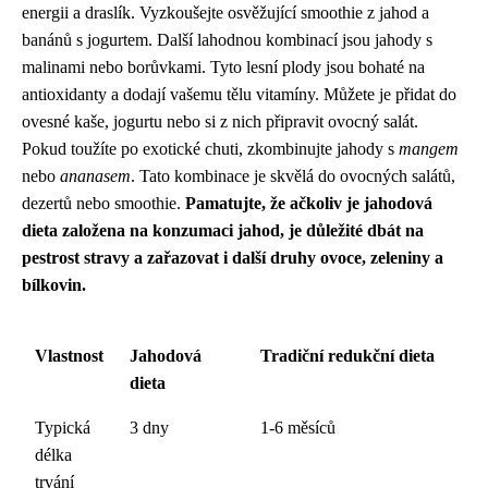
energii a draslík. Vyzkoušejte osvěžující smoothie z jahod a
banánů s jogurtem. Další lahodnou kombinací jsou jahody s
malinami nebo borůvkami. Tyto lesní plody jsou bohaté na
antioxidanty a dodají vašemu tělu vitamíny. Můžete je přidat do
ovesné kaše, jogurtu nebo si z nich připravit ovocný salát.
Pokud toužíte po exotické chuti, zkombinujte jahody s
mangem
nebo
ananasem
. Tato kombinace je skvělá do ovocných salátů,
dezertů nebo smoothie.
Pamatujte, že ačkoliv je jahodová
dieta založena na konzumaci jahod, je důležité dbát na
pestrost stravy a zařazovat i další druhy ovoce, zeleniny a
bílkovin.
Vlastnost
Jahodová
Tradiční redukční dieta
dieta
Typická
3 dny
1-6 měsíců
délka
trvání