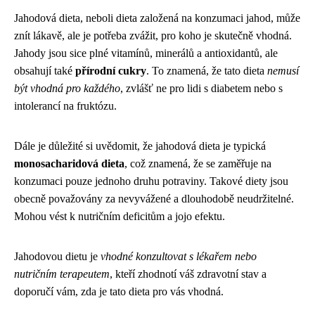
Jahodová dieta, neboli dieta založená na konzumaci jahod, může
znít lákavě, ale je potřeba zvážit, pro koho je skutečně vhodná.
Jahody jsou sice plné vitamínů, minerálů a antioxidantů, ale
obsahují také
přírodní cukry
. To znamená, že tato dieta
nemusí
být vhodná pro každého
, zvlášť ne pro lidi s diabetem nebo s
intolerancí na fruktózu.
Dále je důležité si uvědomit, že jahodová dieta je typická
monosacharidová dieta
, což znamená, že se zaměřuje na
konzumaci pouze jednoho druhu potraviny. Takové diety jsou
obecně považovány za nevyvážené a dlouhodobě neudržitelné.
Mohou vést k nutričním deficitům a jojo efektu.
Jahodovou dietu je
vhodné konzultovat s lékařem nebo
nutričním terapeutem
, kteří zhodnotí váš zdravotní stav a
doporučí vám, zda je tato dieta pro vás vhodná.