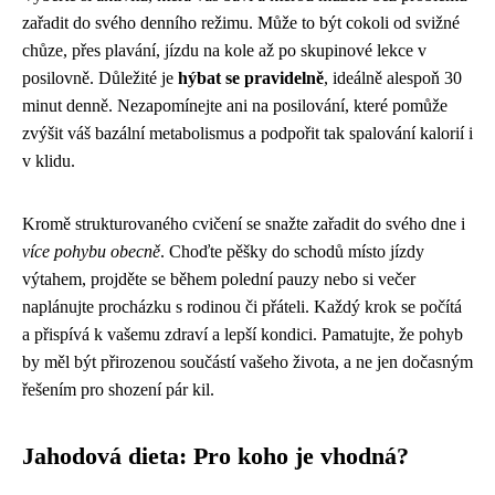
zařadit do svého denního režimu. Může to být cokoli od svižné
chůze, přes plavání, jízdu na kole až po skupinové lekce v
posilovně. Důležité je
hýbat se pravidelně
, ideálně alespoň 30
minut denně. Nezapomínejte ani na posilování, které pomůže
zvýšit váš bazální metabolismus a podpořit tak spalování kalorií i
v klidu.
Kromě strukturovaného cvičení se snažte zařadit do svého dne i
více pohybu obecně
. Choďte pěšky do schodů místo jízdy
výtahem, projděte se během polední pauzy nebo si večer
naplánujte procházku s rodinou či přáteli. Každý krok se počítá
a přispívá k vašemu zdraví a lepší kondici. Pamatujte, že pohyb
by měl být přirozenou součástí vašeho života, a ne jen dočasným
řešením pro shození pár kil.
Jahodová dieta: Pro koho je vhodná?