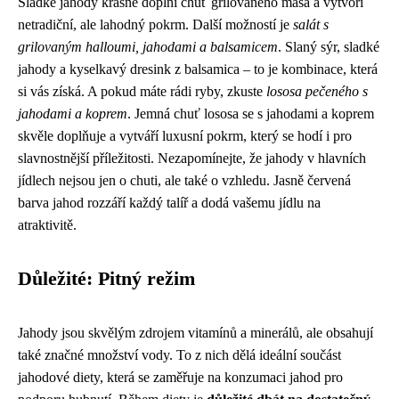
Sladké jahody krásně doplní chuť grilovaného masa a vytvoří
netradiční, ale lahodný pokrm. Další možností je
salát s
grilovaným halloumi, jahodami a balsamicem
. Slaný sýr, sladké
jahody a kyselkavý dresink z balsamica – to je kombinace, která
si vás získá. A pokud máte rádi ryby, zkuste
lososa pečeného s
jahodami a koprem
. Jemná chuť lososa se s jahodami a koprem
skvěle doplňuje a vytváří luxusní pokrm, který se hodí i pro
slavnostnější příležitosti. Nezapomínejte, že jahody v hlavních
jídlech nejsou jen o chuti, ale také o vzhledu. Jasně červená
barva jahod rozzáří každý talíř a dodá vašemu jídlu na
atraktivitě.
Důležité: Pitný režim
Jahody jsou skvělým zdrojem vitamínů a minerálů, ale obsahují
také značné množství vody. To z nich dělá ideální součást
jahodové diety, která se zaměřuje na konzumaci jahod pro