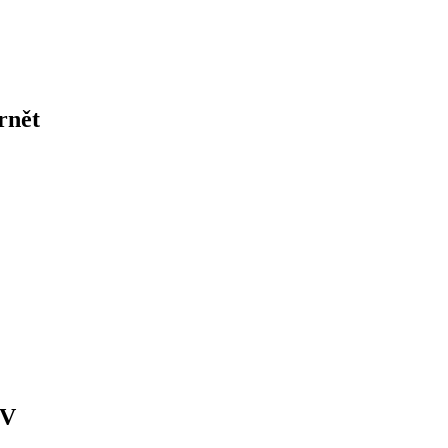
rnět
 V