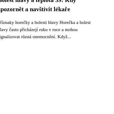
Bolest hlavy a teplota 39: Kdy
zpozornět a navštívit lékaře
říznaky horečky a bolesti hlavy Horečka a bolest
lavy často přicházejí ruku v ruce a mohou
ignalizovat různá onemocnění. Když...