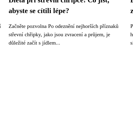
Dieta při střevní chřipce: Co jíst,
abyste se cítili lépe?
í
Začněte pozvolna Po odeznění nejhorších příznaků
P
střevní chřipky, jako jsou zvracení a průjem, je
h
důležité začít s jídlem...
s