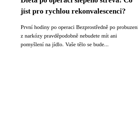
Dieta po operaci slepého střeva: Co
jíst pro rychlou rekonvalescenci?
První hodiny po operaci Bezprostředně po probuzen
z narkózy pravděpodobně nebudete mít ani
pomyšlení na jídlo. Vaše tělo se bude...