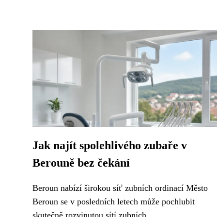
Jak najít spolehlivého zubaře v
Berouně bez čekání
Beroun nabízí širokou síť zubních ordinací Město
Beroun se v posledních letech může pochlubit
skutečně rozvinutou sítí zubních...