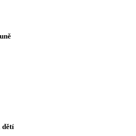
ouně
 dětí