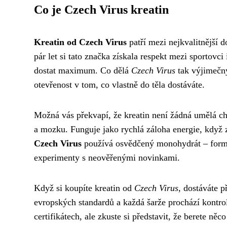
Co je Czech Virus kreatin
Kreatin od Czech Virus
patří mezi nejkvalitnější d
pár let si tato značka získala respekt mezi sportovci
dostat maximum. Co dělá
Czech Virus
tak výjimečný
otevřenost v tom, co vlastně do těla dostáváte.
Možná vás překvapí, že kreatin není žádná umělá ch
a mozku. Funguje jako rychlá záloha energie, když 
Czech Virus
používá osvědčený monohydrát – formu,
experimenty s neověřenými novinkami.
Když si koupíte kreatin od
Czech Virus
, dostáváte p
evropských standardů a každá šarže prochází kontro
certifikátech, ale zkuste si představit, že berete 