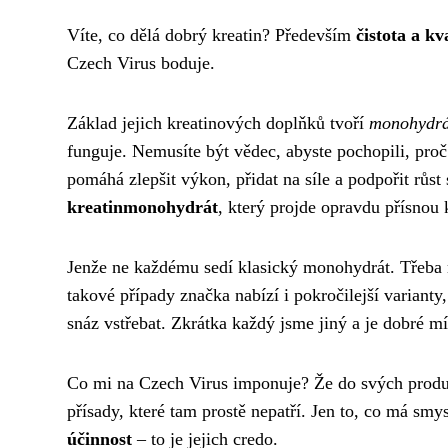
Víte, co dělá dobrý kreatin? Především
čistota a kv
Czech Virus boduje.
Základ jejich kreatinových doplňků tvoří
monohydrá
funguje. Nemusíte být vědec, abyste pochopili, proč 
pomáhá zlepšit výkon, přidat na síle a podpořit růst
kreatinmonohydrát
, který projde opravdu přísnou 
Jenže ne každému sedí klasický monohydrát. Třeba m
takové případy značka nabízí i pokročilejší varianty
snáz vstřebat. Zkrátka každý jsme jiný a je dobré mí
Co mi na Czech Virus imponuje? Že do svých produk
přísady, které tam prostě nepatří. Jen to, co má smy
účinnost
– to je jejich credo.