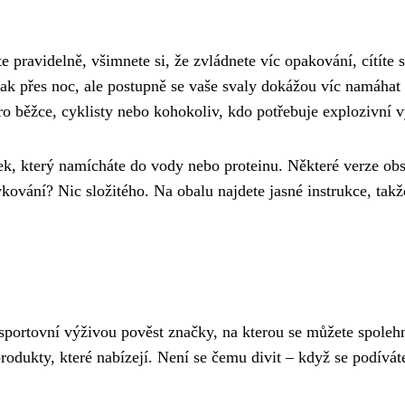
 pravidelně, všimnete si, že zvládnete víc opakování, cítíte 
zrak přes noc, ale postupně se vaše svaly dokážou víc namáhat 
 pro běžce, cyklisty nebo kohokoliv, kdo potřebuje explozivní 
ášek, který namícháte do vody nebo proteinu. Některé verze ob
kování? Nic složitého. Na obalu najdete jasné instrukce, takž
 sportovní výživou pověst značky, na kterou se můžete spoleh
produkty, které nabízejí. Není se čemu divit – když se podívát