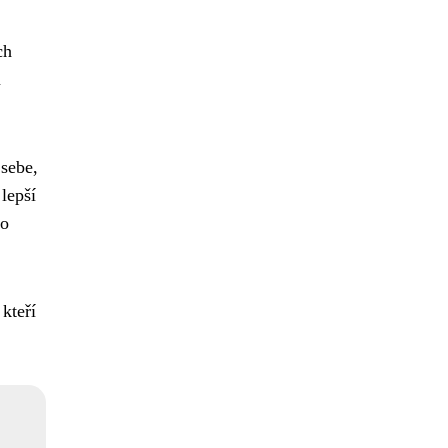
ch
m
 sebe,
lepší
ho
kteří