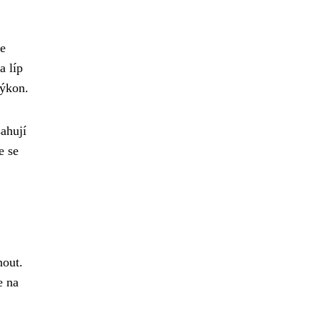
se
a líp
výkon.
sahují
e se
nout.
e na