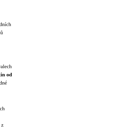
edních
ků
valech
in od
ádné
ých
 z