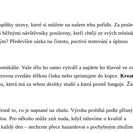
oplňky stravy, které si můžete na našem trhu pořídit. Za posl
 i běžnými návštěvníky posilovny, kteří chtějí ze svých trénin
m? Především sázka na čistotu, poctivé testování a úplnou
emikálie. Vaše tělo ho samo vytváří a najdete ho hlavně ve s
zrovna zvedáte těžkou činku nebo sprintujete do kopce.
Kreat
 která má za sebou desítky studií a která prostě funguje. Ž
řesně to, co je napsané na obalu. Výroba probíhá podle přísn
lou. Pro někoho může znít nuda, když mluvíme o kvalitě a
něco každý den – nechcete přece hazardovat s pochybným zbožím