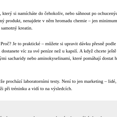
, který si namícháte do čehokoliv, nebo sáhnout po ochucený
hucený produkt, nenajdete v něm hromadu chemie – jen minimu
 samotný kreatin.
 Proč? Je to praktické – můžete si upravit dávku přesně podle
 dostanete víc za své peníze než u kapslí. A když chcete ještě 
lými sacharidy nebo aminokyselinami, které pomáhají dostat 
že prochází laboratorními testy. Není to jen marketing – lidé, 
ži při tréninku a vidí to na výsledcích.