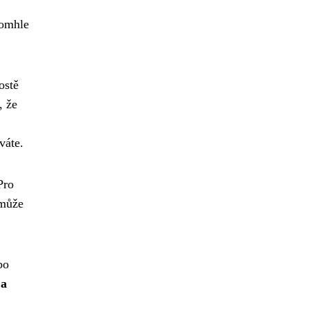
tomhle
ostě
, že
váte.
Pro
 může
bo
 a