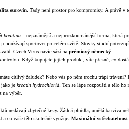
alita surovin
. Tady není prostor pro kompromisy. A právě v 
t kreatinu
– nejznámější a nejprozkoumánější forma, která pr
ji používají sportovci po celém světě. Stovky studií potvrzují
 svalů. Czech Virus navíc sází na
prémiový německý
kontrolou. Když kupujete jejich produkt, víte přesně, co dostá
áte citlivý žaludek? Nebo vás po něm trochu trápí trávení? 
, jako je
kreatin hydrochlorid
. Ten se lépe rozpouští a tělo ho
t na výběr.
tů nedávají zbytečné kecy. Žádná plnidla, umělá barviva ne
sl a co vaše tělo skutečně využije.
Maximální vstřebatelnost