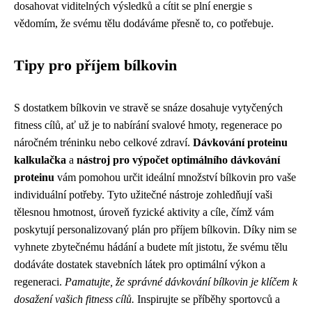
dosahovat viditelných výsledků a cítit se plní energie s
vědomím, že svému tělu dodáváme přesně to, co potřebuje.
Tipy pro příjem bílkovin
S dostatkem bílkovin ve stravě se snáze dosahuje vytyčených
fitness cílů, ať už je to nabírání svalové hmoty, regenerace po
náročném tréninku nebo celkové zdraví.
Dávkování proteinu
kalkulačka
a
nástroj pro výpočet optimálního dávkování
proteinu
vám pomohou určit ideální množství bílkovin pro vaše
individuální potřeby. Tyto užitečné nástroje zohledňují vaši
tělesnou hmotnost, úroveň fyzické aktivity a cíle, čímž vám
poskytují personalizovaný plán pro příjem bílkovin. Díky nim se
vyhnete zbytečnému hádání a budete mít jistotu, že svému tělu
dodáváte dostatek stavebních látek pro optimální výkon a
regeneraci.
Pamatujte, že správné dávkování bílkovin je klíčem k
dosažení vašich fitness cílů.
Inspirujte se příběhy sportovců a