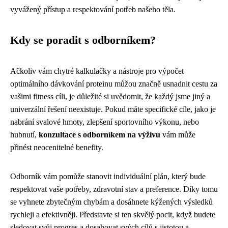
vyvážený přístup a respektování potřeb našeho těla.
Kdy se poradit s odborníkem?
Ačkoliv vám chytré kalkulačky a nástroje pro výpočet
optimálního dávkování proteinu můžou značně usnadnit cestu za
vašimi fitness cíli, je důležité si uvědomit, že každý jsme jiný a
univerzální řešení neexistuje. Pokud máte specifické cíle, jako je
nabrání svalové hmoty, zlepšení sportovního výkonu, nebo
hubnutí,
konzultace s odborníkem na výživu
vám může
přinést neocenitelné benefity.
Odborník vám pomůže stanovit individuální plán, který bude
respektovat vaše potřeby, zdravotní stav a preference. Díky tomu
se vyhnete zbytečným chybám a dosáhnete kýžených výsledků
rychleji a efektivněji. Představte si ten skvělý pocit, když budete
sledovat svůj progres a dosahovat svých cílů s jistotou a