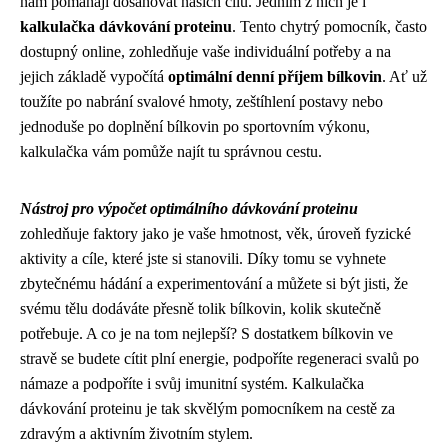
nám pomáhají dosahovat našich cílů. Jedním z nich je i
kalkulačka dávkování proteinu
. Tento chytrý pomocník, často
dostupný online, zohledňuje vaše individuální potřeby a na
jejich základě vypočítá
optimální denní příjem bílkovin
. Ať už
toužíte po nabrání svalové hmoty, zeštíhlení postavy nebo
jednoduše po doplnění bílkovin po sportovním výkonu,
kalkulačka vám pomůže najít tu správnou cestu.
Nástroj pro výpočet optimálního dávkování proteinu
zohledňuje faktory jako je vaše hmotnost, věk, úroveň fyzické
aktivity a cíle, které jste si stanovili. Díky tomu se vyhnete
zbytečnému hádání a experimentování a můžete si být jisti, že
svému tělu dodáváte přesně tolik bílkovin, kolik skutečně
potřebuje. A co je na tom nejlepší? S dostatkem bílkovin ve
stravě se budete cítit plní energie, podpoříte regeneraci svalů po
námaze a podpoříte i svůj imunitní systém. Kalkulačka
dávkování proteinu je tak skvělým pomocníkem na cestě za
zdravým a aktivním životním stylem.