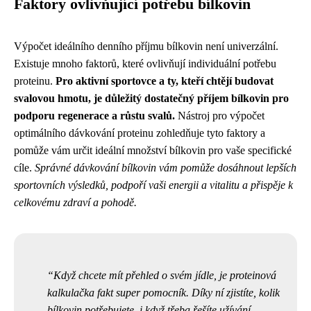
Faktory ovlivňující potřebu bílkovin
Výpočet ideálního denního příjmu bílkovin není univerzální.
Existuje mnoho faktorů, které ovlivňují individuální potřebu
proteinu.
Pro aktivní sportovce a ty, kteří chtějí budovat
svalovou hmotu, je důležitý dostatečný příjem bílkovin pro
podporu regenerace a růstu svalů.
Nástroj pro výpočet
optimálního dávkování proteinu zohledňuje tyto faktory a
pomůže vám určit ideální množství bílkovin pro vaše specifické
cíle.
Správné dávkování bílkovin vám pomůže dosáhnout lepších
sportovních výsledků, podpoří vaši energii a vitalitu a přispěje k
celkovému zdraví a pohodě.
Když chcete mít přehled o svém jídle, je proteinová
kalkulačka fakt super pomocník. Díky ní zjistíte, kolik
bílkovin potřebujete, i když třeba řešíte
užívání