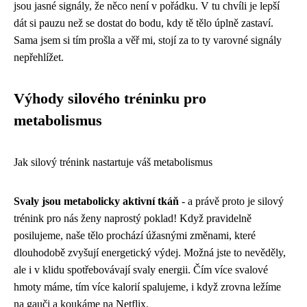
jsou jasné signály, že něco není v pořádku. V tu chvíli je lepší
dát si pauzu než se dostat do bodu, kdy tě tělo úplně zastaví.
Sama jsem si tím prošla a věř mi, stojí za to ty varovné signály
nepřehlížet.
Výhody silového tréninku pro
metabolismus
Jak silový trénink nastartuje váš metabolismus
Svaly jsou metabolicky aktivní tkáň
- a právě proto je silový
trénink pro nás ženy naprostý poklad! Když pravidelně
posilujeme, naše tělo prochází úžasnými změnami, které
dlouhodobě zvyšují energetický výdej. Možná jste to nevěděly,
ale i v klidu spotřebovávají svaly energii. Čím více svalové
hmoty máme, tím více kalorií spalujeme, i když zrovna ležíme
na gauči a koukáme na Netflix.