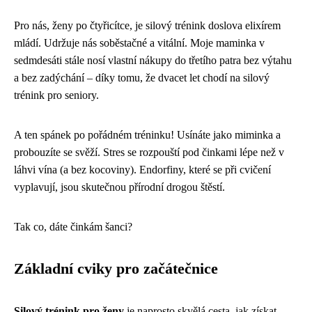
Pro nás, ženy po čtyřicítce, je silový trénink doslova elixírem
mládí. Udržuje nás soběstačné a vitální. Moje maminka v
sedmdesáti stále nosí vlastní nákupy do třetího patra bez výtahu
a bez zadýchání – díky tomu, že dvacet let chodí na silový
trénink pro seniory.
A ten spánek po pořádném tréninku! Usínáte jako miminka a
probouzíte se svěží. Stres se rozpouští pod činkami lépe než v
láhvi vína (a bez kocoviny). Endorfiny, které se při cvičení
vyplavují, jsou skutečnou přírodní drogou štěstí.
Tak co, dáte činkám šanci?
Základní cviky pro začátečnice
Silový trénink pro ženy
je naprosto skvělá cesta, jak získat