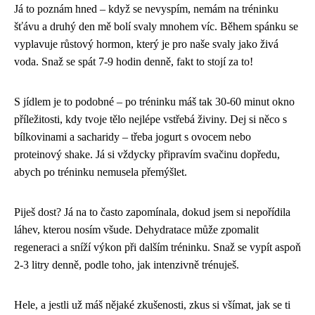
Já to poznám hned – když se nevyspím, nemám na tréninku
šťávu a druhý den mě bolí svaly mnohem víc. Během spánku se
vyplavuje růstový hormon, který je pro naše svaly jako živá
voda. Snaž se spát 7-9 hodin denně, fakt to stojí za to!
S jídlem je to podobné – po tréninku máš tak 30-60 minut okno
příležitosti, kdy tvoje tělo nejlépe vstřebá živiny. Dej si něco s
bílkovinami a sacharidy – třeba jogurt s ovocem nebo
proteinový shake. Já si vždycky připravím svačinu dopředu,
abych po tréninku nemusela přemýšlet.
Piješ dost? Já na to často zapomínala, dokud jsem si nepořídila
láhev, kterou nosím všude. Dehydratace může zpomalit
regeneraci a sníží výkon při dalším tréninku. Snaž se vypít aspoň
2-3 litry denně, podle toho, jak intenzivně trénuješ.
Hele, a jestli už máš nějaké zkušenosti, zkus si všímat, jak se ti