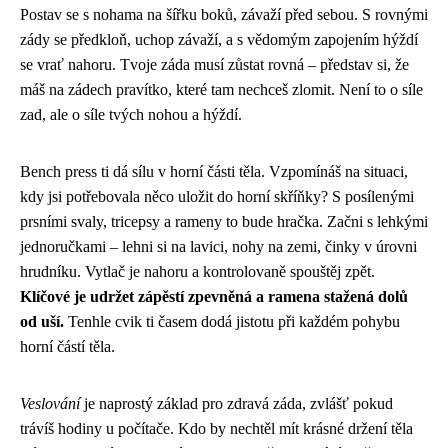
Postav se s nohama na šířku boků, závaží před sebou. S rovnými
zády se předkloň, uchop závaží, a s vědomým zapojením hýždí
se vrať nahoru. Tvoje záda musí zůstat rovná – představ si, že
máš na zádech pravítko, které tam nechceš zlomit. Není to o síle
zad, ale o síle tvých nohou a hýždí.
Bench press ti dá sílu v horní části těla. Vzpomínáš na situaci,
kdy jsi potřebovala něco uložit do horní skříňky? S posílenými
prsními svaly, tricepsy a rameny to bude hračka. Začni s lehkými
jednoručkami – lehni si na lavici, nohy na zemi, činky v úrovni
hrudníku. Vytlač je nahoru a kontrolovaně spouštěj zpět.
Klíčové je udržet zápěstí zpevněná a ramena stažená dolů
od uší.
Tenhle cvik ti časem dodá jistotu při každém pohybu
horní částí těla.
Veslování
je naprostý základ pro zdravá záda, zvlášť pokud
trávíš hodiny u počítače. Kdo by nechtěl mít krásné držení těla