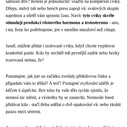
sáhnout dřív? Řešení je jednoduché: vsaďte na komplexní cviky.
Dřepy, mrtvý tah nebo bench press zapojí víc svalových skupin
najednou a ušetří vám spoustu času. Navíc
tyto cviky skvěle
stimulují produkci růstového hormonu a testosteronu
- ano,
i my ženy ho potřebujeme, jen v menším množství než chlapi.
Jasně, můžete přidat i izolované cviky, když chcete vypilovat
konkrétní partie. Kdo by nechtěl mít pevnější zadek nebo hezky
tvarovaná stehna, že?
Pamatujete, jak jste na začátku zvedaly pětikilovou činku a
připadalo vám to těžké? A teď?
Postupné zvyšování zátěže je
klíčem k úspěchu
. Bez toho by vaše tělo rychle zjistilo, že
nemusí nic měnit, a výsledky by se zastavily. Nemusíte hned
přidávat kila - stačí třeba udělat o dvě opakování víc nebo zkrátit
pauzu mezi sériemi.