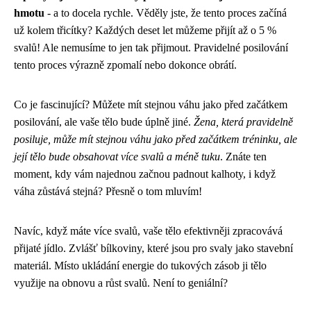
hmotu
- a to docela rychle. Věděly jste, že tento proces začíná
už kolem třicítky? Každých deset let můžeme přijít až o 5 %
svalů! Ale nemusíme to jen tak přijmout. Pravidelné posilování
tento proces výrazně zpomalí nebo dokonce obrátí.
Co je fascinující? Můžete mít stejnou váhu jako před začátkem
posilování, ale vaše tělo bude úplně jiné.
Žena, která pravidelně
posiluje, může mít stejnou váhu jako před začátkem tréninku, ale
její tělo bude obsahovat více svalů a méně tuku
. Znáte ten
moment, kdy vám najednou začnou padnout kalhoty, i když
váha zůstává stejná? Přesně o tom mluvím!
Navíc, když máte více svalů, vaše tělo efektivněji zpracovává
přijaté jídlo. Zvlášť bílkoviny, které jsou pro svaly jako stavební
materiál. Místo ukládání energie do tukových zásob ji tělo
využije na obnovu a růst svalů. Není to geniální?