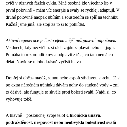
cvičí v různých fázích cyklu. Mně osobně jde všechno líp v
první polovině – mám víc energie a svaly se rychleji adaptují. V
druhé polovině naopak ubírám a soustředím se spíš na techniku.
Každá jsme jiná, ale stojí za to si to pohlídat.
Aktivní regenerace je často efektivnější než pasivní odpočinek.
Ve dnech, kdy necvičím, si ráda zajdu zaplavat nebo na jógu.
Pomáhá to rozproudit krev a odplavit z těla, co tam nemá co
dělat. Navíc se u toho krásně vyčistí hlava.
Dopřej si občas masáž, saunu nebo aspoň střídavou sprchu. Já si
po extra náročném tréninku dávám nohy do studené vody – zní
to děsivě, ale funguje to skvěle proti bolesti svalů. Najdi si, co
vyhovuje tobě.
A hlavně – poslouchej svoje tělo!
Chronická únava,
podrážděnost, nespavost nebo neobvyklá bolestivost svalů