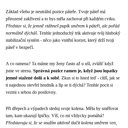
Základ všeho je neutrální pozice páteře. Tvoje páteř má
přirozené zakřivení a to bys měla zachovat při každém cviku.
Představ si, že jemně vtáhneš pupík směrem k páteři, ale pořád
normálně dýcháš
. Tenhle jednoduchý trik aktivuje tvůj hluboký
stabilizační systém - něco jako vnitřní korzet, který drží tvoji
páteř v bezpečí.
A co ramena? Ta máme my ženy často až u uší, zvlášť když
jsme ve stresu.
Správná pozice ramen je, když jsou lopatky
jemně stažené dolů a k sobě
. Zkus si to hned teď - cítíš, jak se
ti najednou otevřel hrudník a líp se ti dýchá? Tenhle pocit si
vezmi s sebou do posilovny.
Při dřepech a výpadech sleduj svoje kolena. Měla by směřovat
tam, kam ukazují špičky. Víš, co mi vždycky pomáhá?
Představuju si, že se snažím aktivně tlačit kolena směrem ven,