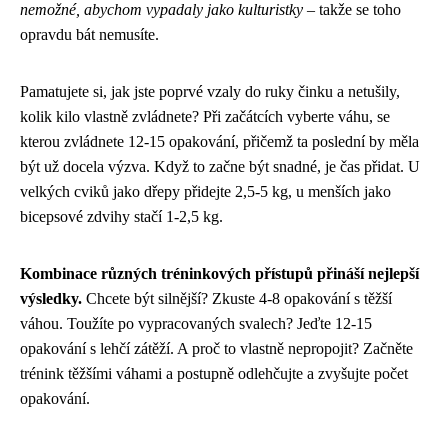
nemožné, abychom vypadaly jako kulturistky
– takže se toho
opravdu bát nemusíte.
Pamatujete si, jak jste poprvé vzaly do ruky činku a netušily,
kolik kilo vlastně zvládnete? Při začátcích vyberte váhu, se
kterou zvládnete 12-15 opakování, přičemž ta poslední by měla
být už docela výzva. Když to začne být snadné, je čas přidat. U
velkých cviků jako dřepy přidejte 2,5-5 kg, u menších jako
bicepsové zdvihy stačí 1-2,5 kg.
Kombinace různých tréninkových přístupů přináší nejlepší
výsledky.
Chcete být silnější? Zkuste 4-8 opakování s těžší
váhou. Toužíte po vypracovaných svalech? Jeďte 12-15
opakování s lehčí zátěží. A proč to vlastně nepropojit? Začněte
trénink těžšími váhami a postupně odlehčujte a zvyšujte počet
opakování.