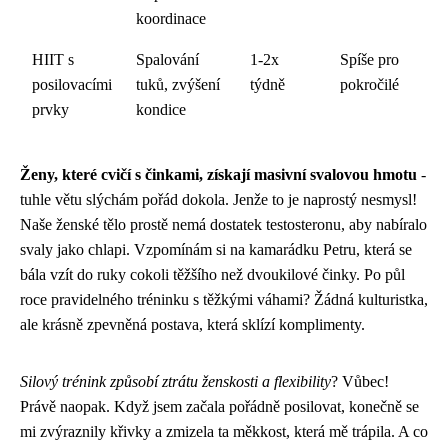
koordinace
HIIT s
Spalování
1-2x
Spíše pro
posilovacími
tuků, zvýšení
týdně
pokročilé
prvky
kondice
Ženy, které cvičí s činkami, získají masivní svalovou hmotu
-
tuhle větu slýchám pořád dokola. Jenže to je naprostý nesmysl!
Naše ženské tělo prostě nemá dostatek testosteronu, aby nabíralo
svaly jako chlapi. Vzpomínám si na kamarádku Petru, která se
bála vzít do ruky cokoli těžšího než dvoukilové činky. Po půl
roce pravidelného tréninku s těžkými váhami? Žádná kulturistka,
ale krásně zpevněná postava, která sklízí komplimenty.
Silový trénink způsobí ztrátu ženskosti a flexibility
? Vůbec!
Právě naopak. Když jsem začala pořádně posilovat, konečně se
mi zvýraznily křivky a zmizela ta měkkost, která mě trápila. A co