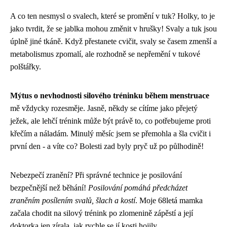
A co ten nesmysl o svalech, které se promění v tuk? Holky, to je
jako tvrdit, že se jablka mohou změnit v hrušky! Svaly a tuk jsou
úplně jiné tkáně. Když přestanete cvičit, svaly se časem zmenší a
metabolismus zpomalí, ale rozhodně se nepřemění v tukové
polštářky.
Mýtus o nevhodnosti silového tréninku během menstruace
mě vždycky rozesměje. Jasně, někdy se cítíme jako přejetý
ježek, ale lehčí trénink může být právě to, co potřebujeme proti
křečím a náladám. Minulý měsíc jsem se přemohla a šla cvičit i
první den - a víte co? Bolesti zad byly pryč už po půlhodině!
Nebezpečí zranění? Při správné technice je posilování
bezpečnější než běhání!
Posilování pomáhá předcházet
zraněním posílením svalů, šlach a kostí
. Moje 68letá mamka
začala chodit na silový trénink po zlomenině zápěstí a její
doktorka jen zírala, jak rychle se jí kosti hojily.