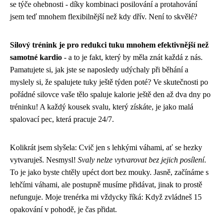
se týče ohebnosti - díky kombinaci posilování a protahování
jsem teď mnohem flexibilnější než kdy dřív. Není to skvělé?
Silový trénink je pro redukci tuku mnohem efektivnější než
samotné kardio
- a to je fakt, který by měla znát každá z nás.
Pamatujete si, jak jste se naposledy udýchaly při běhání a
myslely si, že spalujete tuky ještě týden poté? Ve skutečnosti po
pořádné silovce vaše tělo spaluje kalorie ještě den až dva dny po
tréninku! A každý kousek svalu, který získáte, je jako malá
spalovací pec, která pracuje 24/7.
Kolikrát jsem slyšela: Cvič jen s lehkými váhami, ať se hezky
vytvaruješ. Nesmysl!
Svaly nelze vytvarovat bez jejich posílení
.
To je jako byste chtěly upéct dort bez mouky. Jasně, začínáme s
lehčími váhami, ale postupně musíme přidávat, jinak to prostě
nefunguje. Moje trenérka mi vždycky říká: Když zvládneš 15
opakování v pohodě, je čas přidat.