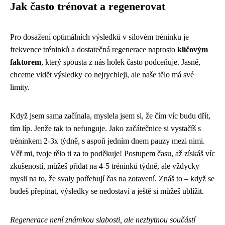
Jak často trénovat a regenerovat
Pro dosažení optimálních výsledků v silovém tréninku je
frekvence tréninků a dostatečná regenerace naprosto
klíčovým
faktorem
, který spousta z nás holek často podceňuje. Jasně,
chceme vidět výsledky co nejrychleji, ale naše tělo má své
limity.
Když jsem sama začínala, myslela jsem si, že čím víc budu dřít,
tím líp. Jenže tak to nefunguje. Jako začátečnice si vystačíš s
tréninkem 2-3x týdně, s aspoň jedním dnem pauzy mezi nimi.
Věř mi, tvoje tělo ti za to poděkuje! Postupem času, až získáš víc
zkušeností, můžeš přidat na 4-5 tréninků týdně, ale vždycky
mysli na to, že svaly potřebují čas na zotavení. Znáš to – když se
budeš přepínat, výsledky se nedostaví a ještě si můžeš ublížit.
Regenerace není známkou slabosti, ale nezbytnou součástí