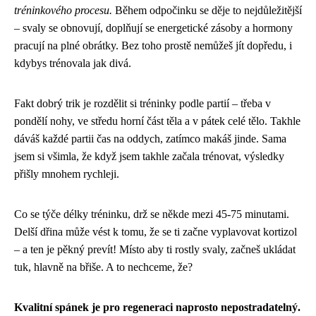
tréninkového procesu.
Během odpočinku se děje to nejdůležitější
– svaly se obnovují, doplňují se energetické zásoby a hormony
pracují na plné obrátky. Bez toho prostě nemůžeš jít dopředu, i
kdybys trénovala jak divá.
Fakt dobrý trik je rozdělit si tréninky podle partií – třeba v
pondělí nohy, ve středu horní část těla a v pátek celé tělo. Takhle
dáváš každé partii čas na oddych, zatímco makáš jinde. Sama
jsem si všimla, že když jsem takhle začala trénovat, výsledky
přišly mnohem rychleji.
Co se týče délky tréninku, drž se někde mezi 45-75 minutami.
Delší dřina může vést k tomu, že se ti začne vyplavovat kortizol
– a ten je pěkný prevít! Místo aby ti rostly svaly, začneš ukládat
tuk, hlavně na břiše. A to nechceme, že?
Kvalitní spánek je pro regeneraci naprosto nepostradatelný.