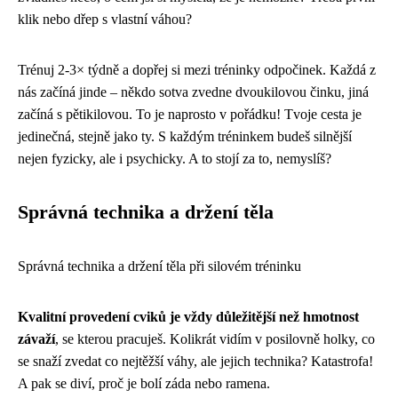
klik nebo dřep s vlastní váhou?
Trénuj 2-3× týdně a dopřej si mezi tréninky odpočinek. Každá z
nás začíná jinde – někdo sotva zvedne dvoukilovou činku, jiná
začíná s pětikilovou. To je naprosto v pořádku! Tvoje cesta je
jedinečná, stejně jako ty. S každým tréninkem budeš silnější
nejen fyzicky, ale i psychicky. A to stojí za to, nemyslíš?
Správná technika a držení těla
Správná technika a držení těla při silovém tréninku
Kvalitní provedení cviků je vždy důležitější než hmotnost
závaží
, se kterou pracuješ. Kolikrát vidím v posilovně holky, co
se snaží zvedat co nejtěžší váhy, ale jejich technika? Katastrofa!
A pak se diví, proč je bolí záda nebo ramena.