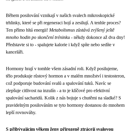
Během posilování vznikají v našich svalech mikroskopické
trhlinky, které se při regeneraci hojí a zesilují. A tenhle proces?
Ten přímo hltá energii!
Metabolismus zůstává zvýšený ještě
mnoho hodin po skončení tréninku
- někdy dokonce až dva dny!
Představte si to - spalujete kalorie i když spíte nebo sedíte v
kanceláři.
Hormony hrají v tomhle všem zásadní roli. Když posilujeme,
tělo produkuje růstový hormon a v malém množství i testosteron,
což podporuje budování svalů a spalování tuků. Navíc se
zlepšuje citlivost na inzulín - a to je klíčové pro efektivní
spalování sacharidů. Kolik z nás bojuje s chutěmi na sladké? S
pravidelným posilováním se tyto hormony dostanou do mnohem
lepší rovnováhy.
S přibývajícím věkem ženy přirozeně ztrácejí svalovou