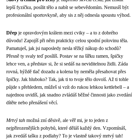
lepší fyzičku, posílit tělo a nabít se sebevědomím. Nemusíš být
profesionální sportovkyně, aby sis z něj odnesla spoustu výhod.
Dřep
je opravdovým králem mezi cviky – a to z dobrého
důvodu! Zapojíš při něm prakticky celou spodní polovinu těla.
Pamatuješ, jak jsi naposledy nesla těžký nákup do schodů?
Přesně ty svaly teď posílíš. Postav se na šířku ramen, špičky
lehce ven, a představ si, že si sedáš na neviditelnou židli. Záda
rovná, hýždě tlač dozadu a kolena by neměla přesahovat přes
špičky. Jak hluboko? Tak, jak ti to tvoje tělo dovolí. Až ti tohle
půjde s přehledem, můžeš si vzít do rukou lehkou kettlebell – a
najednou uvidíš, jak snadno zvládáš běžné činnosti jako zvedání
dítěte nebo přenášení věcí.
Mrtvý tah
možná zní děsivě, ale věř mi, je to jeden z
nejpřirozenějších pohybů, které děláš každý den. Vzpomínáš,
jak zvedáš tašku z podlahy? To je vlastně takový mrtvý tah!