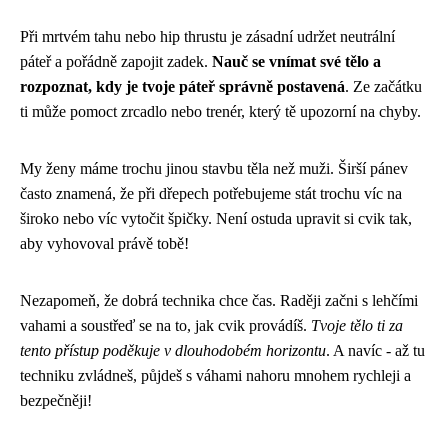
Při mrtvém tahu nebo hip thrustu je zásadní udržet neutrální
páteř a pořádně zapojit zadek.
Nauč se vnímat své tělo a
rozpoznat, kdy je tvoje páteř správně postavená
. Ze začátku
ti může pomoct zrcadlo nebo trenér, který tě upozorní na chyby.
My ženy máme trochu jinou stavbu těla než muži. Širší pánev
často znamená, že při dřepech potřebujeme stát trochu víc na
široko nebo víc vytočit špičky. Není ostuda upravit si cvik tak,
aby vyhovoval právě tobě!
Nezapomeň, že dobrá technika chce čas. Raději začni s lehčími
vahami a soustřeď se na to, jak cvik provádíš.
Tvoje tělo ti za
tento přístup poděkuje v dlouhodobém horizontu
. A navíc - až tu
techniku zvládneš, půjdeš s váhami nahoru mnohem rychleji a
bezpečněji!