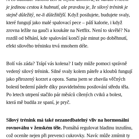
je jedinou cestou k hubnutí, ale pravdou je, že silový trénink je
stejně důležitý, ne-li důležitější.
Když posilujete, budujete svaly,
které fungují jako malé spalovací pece – pálí kalorie, i když
zrovna ležíte na gauči a koukáte na Netflix. Není to skvělé? Na
rozdíl od běhání, kde spalování končí pár minut po doběhnutí,
efekt silového tréninku trvá mnohem déle.
Bolí vás záda? Trápí vás kolena? I tady může pomoci správně
vedený silový trénink. Silné svaly kolem páteře a kloubů fungují
jako přirozený korzet a opora. Sama jsem se zbavila věčných
bolestí bederní páteře díky pravidelnému posilování středu těla.
Po letech utrpení stačilo pár měsíců cílených cviků a bolest,
která mě budila ze spaní, je pryč.
Silový trénink má také nezanedbatelný vliv na hormonální
rovnováhu v ženském těle.
Pomáhá regulovat hladinu inzulínu,
což oceníte nejen při prevenci cukrovky. Navíc může zmírnit ty