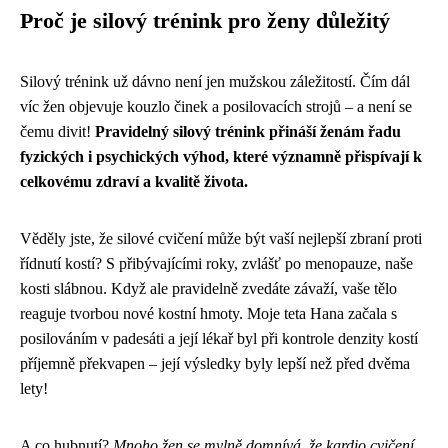
Proč je silový trénink pro ženy důležitý
Silový trénink už dávno není jen mužskou záležitostí. Čím dál
víc žen objevuje kouzlo činek a posilovacích strojů – a není se
čemu divit!
Pravidelný silový trénink přináší ženám řadu
fyzických i psychických výhod, které významně přispívají k
celkovému zdraví a kvalitě života.
Věděly jste, že silové cvičení může být vaší nejlepší zbraní proti
řídnutí kostí? S přibývajícími roky, zvlášť po menopauze, naše
kosti slábnou. Když ale pravidelně zvedáte závaží, vaše tělo
reaguje tvorbou nové kostní hmoty. Moje teta Hana začala s
posilováním v padesáti a její lékař byl při kontrole denzity kostí
příjemně překvapen – její výsledky byly lepší než před dvěma
lety!
A co hubnutí?
Mnoho žen se mylně domnívá, že kardio cvičení