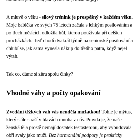
A mluvě o věku -
silový trénink je prospěšný v každém věku
.
Moje babička ve svých 75 letech začala s lehkým posilováním a
po třech měsících odložila hůl, kterou používala při delších
procházkách. Teď chodí dvakrát týdně na seniorské posilování a
chlubí se, jak sama vynesla nákup do třetího patra, když nejel
výtah.
Tak co, dáme si zítra spolu činky?
Vhodné váhy a počty opakování
Zvedání těžkých vah vás neudělá mužatkou!
Tohle je mýtus,
který stále straší v hlavách mnoha z nás. Pravda je, že naše
ženská těla prostě nemají dostatek testosteronu, aby vybudovala
obří svaly jako muži.
Bez hormonální podpory je prakticky