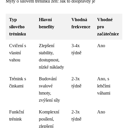
Mýty o silovém tréninku žen: Jak to doopravdy je
Typ
Hlavní
Vhodná
Vhodné
silového
benefity
frekvence
pro
tréninku
začátečnice
Cvičení s
Zlepšení
3-4x
Ano
vlastní
stability,
týdně
vahou
dostupnost,
nízké náklady
Trénink s
Budování
2-3x
Ano, s
činkami
svalové
týdně
lehčími
hmoty,
váhami
zvýšení síly
Funkční
Komplexní
2-3x
Ano
trénink
posílení,
týdně
zlepšení