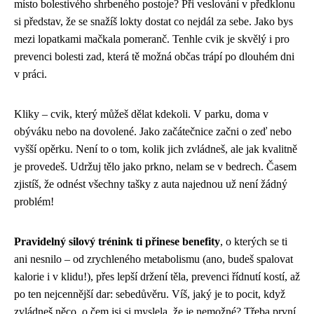
místo bolestivého shrbeného postoje? Při veslování v předklonu
si představ, že se snažíš lokty dostat co nejdál za sebe. Jako bys
mezi lopatkami mačkala pomeranč. Tenhle cvik je skvělý i pro
prevenci bolesti zad, která tě možná občas trápí po dlouhém dni
v práci.
Kliky – cvik, který můžeš dělat kdekoli. V parku, doma v
obýváku nebo na dovolené. Jako začátečnice začni o zeď nebo
vyšší opěrku. Není to o tom, kolik jich zvládneš, ale jak kvalitně
je provedeš. Udržuj tělo jako prkno, nelam se v bedrech. Časem
zjistíš, že odnést všechny tašky z auta najednou už není žádný
problém!
Pravidelný silový trénink ti přinese benefity
, o kterých se ti
ani nesnilo – od zrychleného metabolismu (ano, budeš spalovat
kalorie i v klidu!), přes lepší držení těla, prevenci řídnutí kostí, až
po ten nejcennější dar: sebedůvěru. Víš, jaký je to pocit, když
zvládneš něco, o čem jsi si myslela, že je nemožné? Třeba první