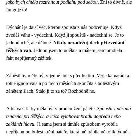
jako bych chtěla roztrhnout podlahu pod sebou
. Zní to divně, ale
funguje to!
Dýchání je další věc, kterou spousta z nás podceňuje. Když
zvedáš váhu - vydechni. Když ji spouštíš - nadechni se. Je to
jednoduché, ale účinné.
Nikdy nezadržuj dech při zvedání
těžkých vah
. Jednou jsem to udělala a málem jsem omdlela -
fakt nepříjemný zážitek.
Zápěstí by mělo být v jedné linii s předloktím. Moje kamarádka
tohle ignorovala a po třech měsících skončila s bolestivým
zánětem šlach. Stálo jí to za to? Rozhodně ne.
A hlava? Ta by měla být v prodloužení páteře.
Spousta z nás má
tendenci při těžkých cvicích vytahovat bradu dopředu nebo
zaklánět hlavu
. Já sama jsem si tímhle způsobem vyrobila
nepříjemnou bolest krční páteře, která mě trápila několik týdnů.