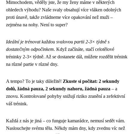
Mimochodem, věděly jste, že my ženy máme v některých
ohledech výhodu? Naše svaly obsahují více vláken odolných
proti únavě, takže zvládneme více opakování než muži –
zejména na nohy. Není to super?
Ideální je trénovat každou svalovou partii 2-3× týdně s
dostatečným odpočinkem.
Když začínáte, stačí celotělové
tréninky 2-3× týdně. Až se dostanete dál, můžete rozdělit trénink
na různé partie v různé dny.
A tempo? To je taky důležité!
Zkuste si počítat: 2 sekundy
dolů, žádná pauza, 2 sekundy nahoru, žádná pauza
– a
znovu. Kontrolované pohyby snižují riziko zranění a zefektivní
váš trénink.
Každá z nás je jiná – co funguje kamarádce, nemusí sedět vám.
Naslouchejte svému tělu. Někdy mám dny, kdy zvednu víc než