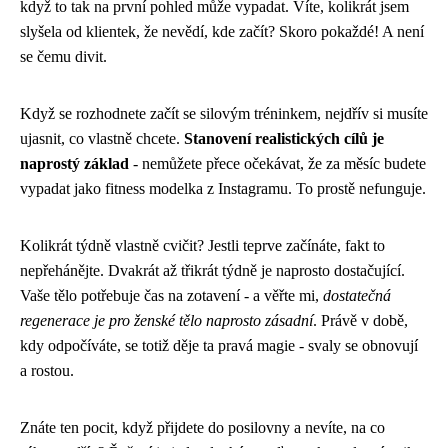
když to tak na první pohled může vypadat. Víte, kolikrát jsem
slyšela od klientek, že nevědí, kde začít? Skoro pokaždé! A není
se čemu divit.
Když se rozhodnete začít se silovým tréninkem, nejdřív si musíte
ujasnit, co vlastně chcete.
Stanovení realistických cílů je
naprostý základ
- nemůžete přece očekávat, že za měsíc budete
vypadat jako fitness modelka z Instagramu. To prostě nefunguje.
Kolikrát týdně vlastně cvičit? Jestli teprve začínáte, fakt to
nepřehánějte. Dvakrát až třikrát týdně je naprosto dostačující.
Vaše tělo potřebuje čas na zotavení - a věřte mi,
dostatečná
regenerace je pro ženské tělo naprosto zásadní
. Právě v době,
kdy odpočíváte, se totiž děje ta pravá magie - svaly se obnovují
a rostou.
Znáte ten pocit, když přijdete do posilovny a nevíte, na co