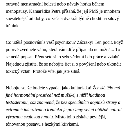
otravné menstruační bolesti nebo návaly horka během
menopauzy. Kamarádka Petra přísahá, že její PMS je mnohem
snesitelnější od doby, co začala dvakrát týdně chodit na silový
trénink.
Co udělá posilování s vaší psychikou? Zázraky! Ten pocit, když
poprvé zvednete váhu, která vám dřív připadala nemožná... To
se nedá popsat. Přenesete si to sebevědomí i do práce a vztahů.
Najednou zjistíte, že se nebojíte říct si o povýšení nebo ukončit
toxický vztah. Protože víte, jak jste silná.
Nebojte se, že budete vypadat jako kulturistka!
Ženské tělo má
jiné hormonální prostředí než mužské, s nižší hladinou
testosteronu, což znamená, že bez speciálních doplňků stravy a
extrémně intenzivního tréninku je pro ženy velmi obtížné nabrat
výraznou svalovou hmotu.
Místo toho získáte pevnější,
tónovanou postavu s hezkými křivkami.