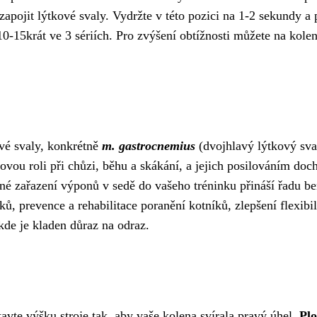
zapojit lýtkové svaly. Vydržte v této pozici na 1-2 sekundy a 
0-15krát ve 3 sériích. Pro zvýšení obtížnosti můžete na kole
ové svaly, konkrétně
m. gastrocnemius
(dvojhlavý lýtkový sva
čovou roli při chůzi, běhu a skákání, a jejich posilováním doc
lné zařazení výponů v sedě do vašeho tréninku přináší řadu be
íků, prevence a rehabilitace poranění kotníků, zlepšení flexibil
kde je kladen důraz na odraz.
avte výšku stroje tak, aby vaše kolena svírala pravý úhel.
Pl