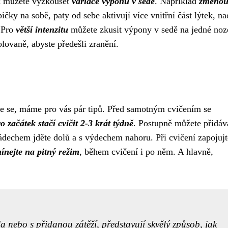
ek můžete vyzkoušet
variace výponů v sedě
. Například
změno
pičky na sobě, paty od sebe aktivují více vnitřní část lýtek, n
. Pro
větší intenzitu
můžete zkusit výpony v sedě na jedné noz
olovaně, abyste předešli zranění.
jte se, máme pro vás pár tipů. Před samotným cvičením se
o začátek stačí cvičit 2-3 krát týdně
. Postupně můžete přidáv
ádechem jděte dolů a s výdechem nahoru. Při cvičení zapojujt
nejte na pitný režim
, během cvičení i po něm. A hlavně,
a nebo s přidanou zátěží, představují skvělý způsob, jak