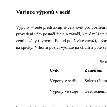
Variace výponů v sedě
Výpony v sedě představují skvělý cvik pro posílení l
provedení vám postačí židle a závaží, které můžete d
zemi a zády rovnými. Pokud používáte závaží, držte
na špičky. V horní pozici vydržte na chvíli a poté s
Sro
Cvik
Zaměření
Výpony v sedě
Soleus (šikm
Výpony ve stoje
Gastrocnemiu