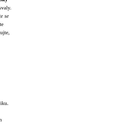
svaly.
e se
te
ujte,
viku.
m