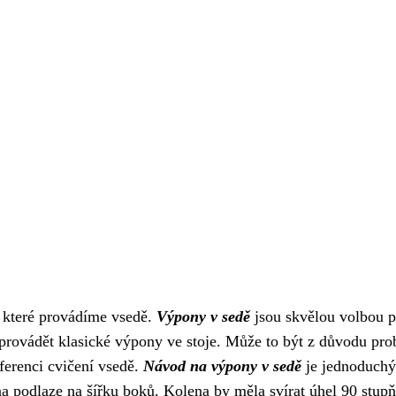
, které provádíme vsedě.
Výpony v sedě
jsou skvělou volbou p
jí provádět klasické výpony ve stoje. Může to být z důvodu pr
ferenci cvičení vsedě.
Návod na výpony v sedě
je jednoduchý
a podlaze na šířku boků. Kolena by měla svírat úhel 90 stupň