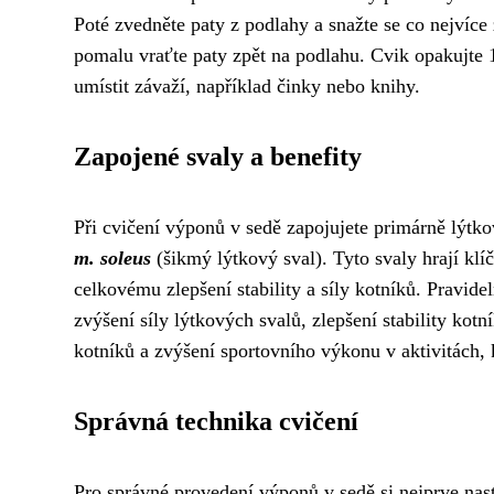
Poté zvedněte paty z podlahy a snažte se co nejvíce 
pomalu vraťte paty zpět na podlahu. Cvik opakujte 1
umístit závaží, například činky nebo knihy.
Zapojené svaly a benefity
Při cvičení výponů v sedě zapojujete primárně lýtk
m. soleus
(šikmý lýtkový sval). Tyto svaly hrají klí
celkovému zlepšení stability a síly kotníků. Pravide
zvýšení síly lýtkových svalů, zlepšení stability kotn
kotníků a zvýšení sportovního výkonu v aktivitách, 
Správná technika cvičení
Pro správné provedení výponů v sedě si nejprve nast