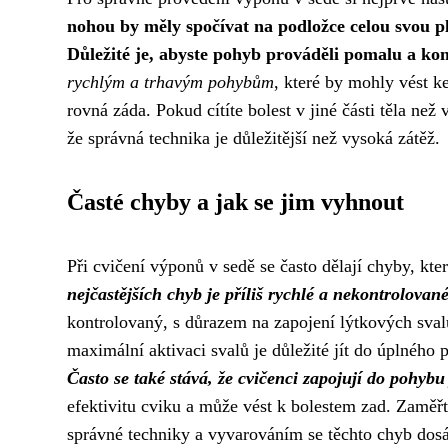
nohou by měly spočívat na podložce celou svou p
Důležité je, abyste pohyb prováděli pomalu a ko
rychlým a trhavým pohybům
, které by mohly vést k
rovná záda. Pokud cítíte bolest v jiné části těla než
že správná technika je důležitější než vysoká zátěž.
Časté chyby a jak se jim vyhnout
Při cvičení výponů v sedě se často dělají chyby, kter
nejčastějších chyb je příliš rychlé a nekontrolovan
kontrolovaný, s důrazem na zapojení lýtkových sva
maximální aktivaci svalů je důležité jít do úplného 
Často se také stává, že cvičenci zapojují do pohybu
efektivitu cviku a může vést k bolestem zad. Zaměř
správné techniky a vyvarováním se těchto chyb dosá