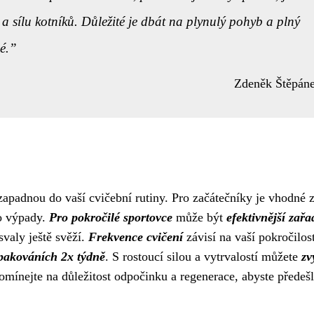
tu a sílu kotníků. Důležité je dbát na plynulý pohyb a plný
é.
Zdeněk Štěpán
apadnou do vaší cvičební rutiny. Pro začátečníky je vhodné z
bo výpady.
Pro pokročilé sportovce
může být
efektivnější zařad
svaly ještě svěží.
Frekvence cvičení
závisí na vaší pokročilost
opakováních 2x týdně
. S rostoucí silou a vytrvalostí můžete
zv
omínejte na důležitost odpočinku a regenerace, abyste předešl