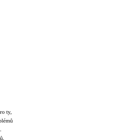
ro ty,
oblémů
.
ů.