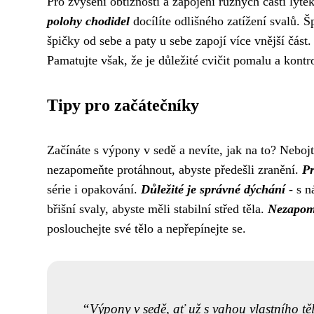
Pro zvýšení obtížnosti a zapojení různých částí lýt
polohy chodidel
docílíte odlišného zatížení svalů. Š
špičky od sebe a paty u sebe zapojí více vnější část
Pamatujte však, že je důležité cvičit pomalu a kontr
Tipy pro začátečníky
Začínáte s výpony v sedě a nevíte, jak na to? Nebo
nezapomeňte protáhnout, abyste předešli zranění.
Pr
série i opakování.
Důležité je správné dýchání
- s n
břišní svaly, abyste měli stabilní střed těla.
Nezapomí
poslouchejte své tělo a nepřepínejte se.
Výpony v sedě, ať už s vahou vlastního těl