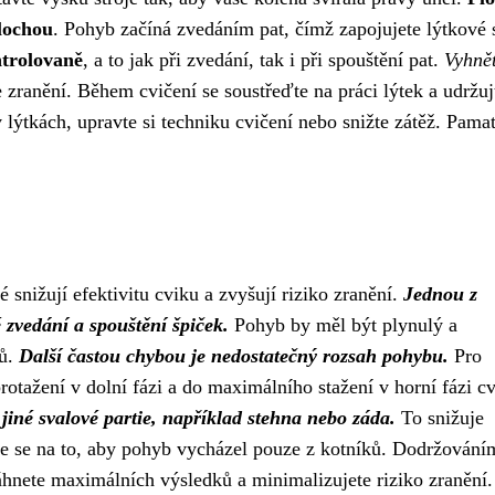
lochou
. Pohyb začíná zvedáním pat, čímž zapojujete lýtkové 
ntrolovaně
, a to jak při zvedání, tak i při spouštění pat.
Vyhnět
e zranění. Během cvičení se soustřeďte na práci lýtek a udržuj
 v lýtkách, upravte si techniku cvičení nebo snižte zátěž. Pamat
é snižují efektivitu cviku a zvyšují riziko zranění.
Jednou z
é zvedání a spouštění špiček.
Pohyb by měl být plynulý a
lů.
Další častou chybou je nedostatečný rozsah pohybu.
Pro
protažení v dolní fázi a do maximálního stažení v horní fázi c
 jiné svalové partie, například stehna nebo záda.
To snižuje
te se na to, aby pohyb vycházel pouze z kotníků. Dodržování
hnete maximálních výsledků a minimalizujete riziko zranění.