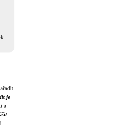
ek
ařadit
it je
i a
ýšit
i