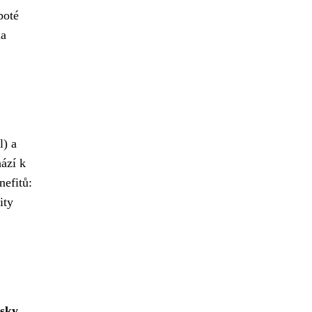
poté
na
l) a
hází k
nefitů:
ity
osky