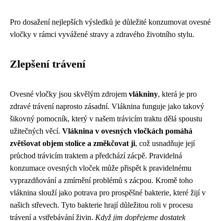
Pro dosažení nejlepších výsledků je důležité konzumovat ovesné
vločky v rámci vyvážené stravy a zdravého životního stylu.
Zlepšení trávení
Ovesné vločky jsou skvělým zdrojem
vlákniny
, která je pro
zdravé trávení naprosto zásadní. Vláknina funguje jako takový
šikovný pomocník, který v našem trávicím traktu dělá spoustu
užitečných věcí.
Vláknina v ovesných vločkách pomáhá
zvětšovat objem stolice a změkčovat ji
, což usnadňuje její
průchod trávicím traktem a předchází zácpě. Pravidelná
konzumace ovesných vloček může přispět k pravidelnému
vyprazdňování a zmírnění problémů s zácpou. Kromě toho
vláknina slouží jako potrava pro prospěšné bakterie, které žijí v
našich střevech. Tyto bakterie hrají důležitou roli v procesu
trávení a vstřebávání živin.
Když jim dopřejeme dostatek