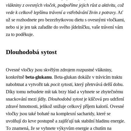
vlákniny z ovesných vloček, podpoříme jejich růst a aktivitu, což
vede k celkově lepšímu trávení a vstřebávání živin z potravy.
Ať
už se rozhodnete pro bezezbytkovou dietu s ovesnými vločkami,
nebo si je jen tak zařadíte do svého jídelníčku, vaše trávení vám
za to poděkuje.
Dlouhodobá sytost
Ovesné vločky jsou skvělým zdrojem rozpustné vlákniny,
konkrétně
beta-glukanu
. Beta-glukan dokáže v trávicím traktu
nabobtnat a vytvořit tak
pocit sytosti
, který přetrvává delší dobu.
Díky tomu nebudete mít tak brzy hlad a vyhnete se zbytečnému
snackování mezi jídly.
Dlouhodobá sytost
je klíčová pro udržení
zdravé hmotnosti, jelikož snižuje celkový příjem kalorií. Ovesné
vločky jsou také bohaté na komplexní sacharidy, které se
uvolňují do krve postupně a zajišťují tak stabilní hladinu energie.
To znamená, že se vyhnete výkyvům energie a chutím na