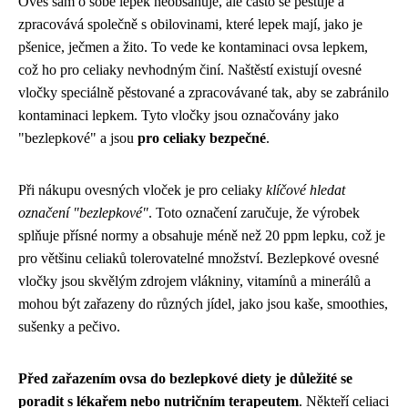
Oves sám o sobě lepek neobsahuje, ale často se pěstuje a
zpracovává společně s obilovinami, které lepek mají, jako je
pšenice, ječmen a žito. To vede ke kontaminaci ovsa lepkem,
což ho pro celiaky nevhodným činí. Naštěstí existují ovesné
vločky speciálně pěstované a zpracovávané tak, aby se zabránilo
kontaminaci lepkem. Tyto vločky jsou označovány jako
"bezlepkové" a jsou
pro celiaky bezpečné
.
Při nákupu ovesných vloček je pro celiaky
klíčové hledat
označení "bezlepkové"
. Toto označení zaručuje, že výrobek
splňuje přísné normy a obsahuje méně než 20 ppm lepku, což je
pro většinu celiaků tolerovatelné množství. Bezlepkové ovesné
vločky jsou skvělým zdrojem vlákniny, vitamínů a minerálů a
mohou být zařazeny do různých jídel, jako jsou kaše, smoothies,
sušenky a pečivo.
Před zařazením ovsa do bezlepkové diety je důležité se
poradit s lékařem nebo nutričním terapeutem
. Někteří celiaci