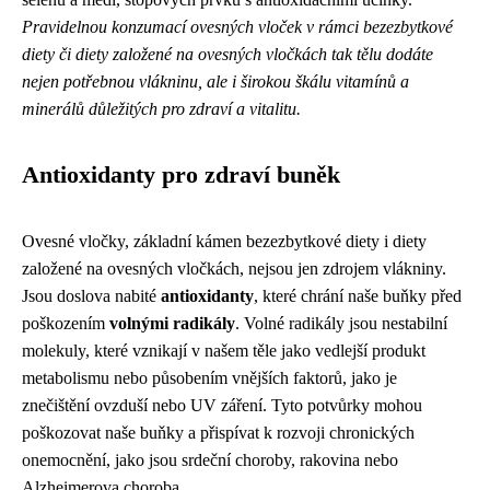
Pravidelnou konzumací ovesných vloček v rámci bezezbytkové
diety či diety založené na ovesných vločkách tak tělu dodáte
nejen potřebnou vlákninu, ale i širokou škálu vitamínů a
minerálů důležitých pro zdraví a vitalitu.
Antioxidanty pro zdraví buněk
Ovesné vločky, základní kámen bezezbytkové diety i diety
založené na ovesných vločkách, nejsou jen zdrojem vlákniny.
Jsou doslova nabité
antioxidanty
, které chrání naše buňky před
poškozením
volnými radikály
. Volné radikály jsou nestabilní
molekuly, které vznikají v našem těle jako vedlejší produkt
metabolismu nebo působením vnějších faktorů, jako je
znečištění ovzduší nebo UV záření. Tyto potvůrky mohou
poškozovat naše buňky a přispívat k rozvoji chronických
onemocnění, jako jsou srdeční choroby, rakovina nebo
Alzheimerova choroba.