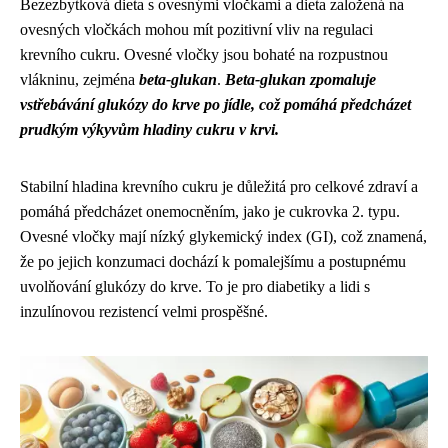
Bezezbytková dieta s ovesnými vločkami a dieta založená na
ovesných vločkách mohou mít pozitivní vliv na regulaci
krevního cukru. Ovesné vločky jsou bohaté na rozpustnou
vlákninu, zejména
beta-glukan
.
Beta-glukan zpomaluje
vstřebávání glukózy do krve po jídle, což pomáhá předcházet
prudkým výkyvům hladiny cukru v krvi.
Stabilní hladina krevního cukru je důležitá pro celkové zdraví a
pomáhá předcházet onemocněním, jako je cukrovka 2. typu.
Ovesné vločky mají nízký glykemický index (GI), což znamená,
že po jejich konzumaci dochází k pomalejšímu a postupnému
uvolňování glukózy do krve. To je pro diabetiky a lidi s
inzulínovou rezistencí velmi prospěšné.