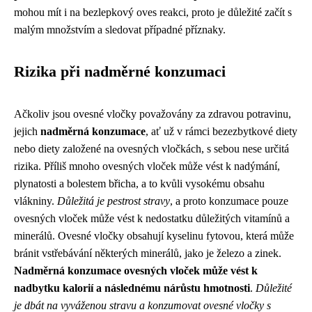
mohou mít i na bezlepkový oves reakci, proto je důležité začít s
malým množstvím a sledovat případné příznaky.
Rizika při nadměrné konzumaci
Ačkoliv jsou ovesné vločky považovány za zdravou potravinu,
jejich
nadměrná konzumace
, ať už v rámci bezezbytkové diety
nebo diety založené na ovesných vločkách, s sebou nese určitá
rizika. Příliš mnoho ovesných vloček může vést k nadýmání,
plynatosti a bolestem břicha, a to kvůli vysokému obsahu
vlákniny.
Důležitá je pestrost stravy
, a proto konzumace pouze
ovesných vloček může vést k nedostatku důležitých vitamínů a
minerálů. Ovesné vločky obsahují kyselinu fytovou, která může
bránit vstřebávání některých minerálů, jako je železo a zinek.
Nadměrná konzumace ovesných vloček může vést k
nadbytku kalorií a následnému nárůstu hmotnosti
.
Důležité
je dbát na vyváženou stravu a konzumovat ovesné vločky s