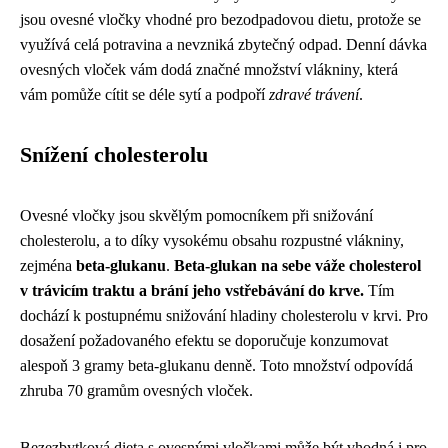
jsou ovesné vločky vhodné pro bezodpadovou dietu, protože se
využívá celá potravina a nevzniká zbytečný odpad. Denní dávka
ovesných vloček vám dodá značné množství vlákniny, která
vám pomůže cítit se déle sytí a podpoří
zdravé trávení
.
Snížení cholesterolu
Ovesné vločky jsou skvělým pomocníkem při snižování
cholesterolu, a to díky vysokému obsahu rozpustné vlákniny,
zejména
beta-glukanu
.
Beta-glukan na sebe váže cholesterol
v trávicím traktu a brání jeho vstřebávání do krve.
Tím
dochází k postupnému snižování hladiny cholesterolu v krvi. Pro
dosažení požadovaného efektu se doporučuje konzumovat
alespoň 3 gramy beta-glukanu denně. Toto množství odpovídá
zhruba 70 gramům ovesných vloček.
Bezezbytková dieta s ovesnými vločkami může být vhodná i pro