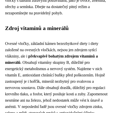
vločky s dalšími zdravými potravinami, jako je ovoce, zelenina,
ořechy a semínka. Dbejte na dostatečný pitný režim a
nezapomínejte na pravidelný pohyb.
Zdroj vitamínů a minerálů
Ovesné vločky, základní kámen bezezbytkové diety i diety
založené na ovesných vločkách, nejsou jen zdrojem sytící
vlákniny, ale i
překvapivě bohatým zdrojem vitamínů a
minerálů
. Obsahují vitamíny skupiny B, důležité pro
energetický metabolismus a nervový systém. Najdeme v nich
vitamín E, antioxidant chránící buňky před poškozením. Hojně
zastoupený je i hořčík, minerál nezbytný pro svalovou a
nervovou soustavu. Dále obsahují draslík, důležitý pro regulaci
krevního tlaku, a fosfor, který posiluje kosti a zuby. Zapomenout
nesmíme ani na železo, jehož nedostatek může vést k únavě a
anémii. V neposlední řadě jsou ovesné vločky zdrojem zinku,
selenu a mědi, stopových prvků s antioxidačními účinky.