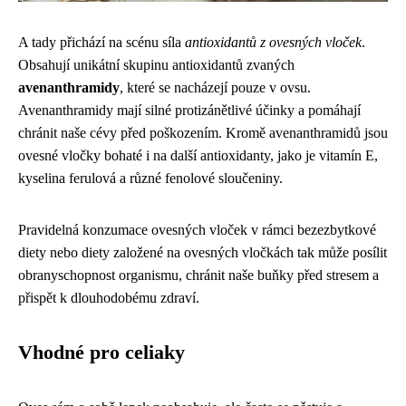
A tady přichází na scénu síla
antioxidantů z ovesných vloček
.
Obsahují unikátní skupinu antioxidantů zvaných
avenanthramidy
, které se nacházejí pouze v ovsu.
Avenanthramidy mají silné protizánětlivé účinky a pomáhají
chránit naše cévy před poškozením. Kromě avenanthramidů jsou
ovesné vločky bohaté i na další antioxidanty, jako je vitamín E,
kyselina ferulová a různé fenolové sloučeniny.
Pravidelná konzumace ovesných vloček v rámci bezezbytkové
diety nebo diety založené na ovesných vločkách tak může posílit
obranyschopnost organismu, chránit naše buňky před stresem a
přispět k dlouhodobému zdraví.
Vhodné pro celiaky