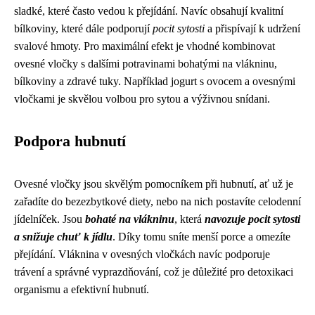
sladké, které často vedou k přejídání. Navíc obsahují kvalitní
bílkoviny, které dále podporují
pocit sytosti
a přispívají k udržení
svalové hmoty. Pro maximální efekt je vhodné kombinovat
ovesné vločky s dalšími potravinami bohatými na vlákninu,
bílkoviny a zdravé tuky. Například jogurt s ovocem a ovesnými
vločkami je skvělou volbou pro sytou a výživnou snídani.
Podpora hubnutí
Ovesné vločky jsou skvělým pomocníkem při hubnutí, ať už je
zařadíte do bezezbytkové diety, nebo na nich postavíte celodenní
jídelníček. Jsou
bohaté na vlákninu
, která
navozuje pocit sytosti
a snižuje chuť k jídlu
. Díky tomu sníte menší porce a omezíte
přejídání. Vláknina v ovesných vločkách navíc podporuje
trávení a správné vyprazdňování, což je důležité pro detoxikaci
organismu a efektivní hubnutí.