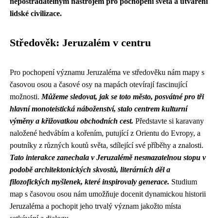
nepostradatelným nástrojem pro pochopení světa a utváření
lidské civilizace.
Středověk: Jeruzalém v centru
Pro pochopení významu Jeruzaléma ve středověku nám mapy s
časovou osou a časové osy na mapách otevírají fascinující
možnosti.
Můžeme sledovat, jak se toto město, posvátné pro tři
hlavní monoteistická náboženství, stalo centrem kulturní
výměny a křižovatkou obchodních cest.
Představte si karavany
naložené hedvábím a kořením, putující z Orientu do Evropy, a
poutníky z různých koutů světa, sdílející své příběhy a znalosti.
Tato interakce zanechala v Jeruzalémě nesmazatelnou stopu v
podobě architektonických skvostů, literárních děl a
filozofických myšlenek, které inspirovaly generace.
Studium
map s časovou osou nám umožňuje docenit dynamickou historii
Jeruzaléma a pochopit jeho trvalý význam jakožto místa