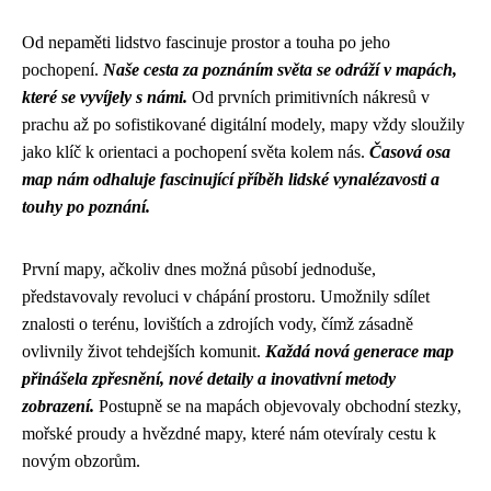
Od nepaměti lidstvo fascinuje prostor a touha po jeho
pochopení.
Naše cesta za poznáním světa se odráží v mapách,
které se vyvíjely s námi.
Od prvních primitivních nákresů v
prachu až po sofistikované digitální modely, mapy vždy sloužily
jako klíč k orientaci a pochopení světa kolem nás.
Časová osa
map nám odhaluje fascinující příběh lidské vynalézavosti a
touhy po poznání.
První mapy, ačkoliv dnes možná působí jednoduše,
představovaly revoluci v chápání prostoru. Umožnily sdílet
znalosti o terénu, lovištích a zdrojích vody, čímž zásadně
ovlivnily život tehdejších komunit.
Každá nová generace map
přinášela zpřesnění, nové detaily a inovativní metody
zobrazení.
Postupně se na mapách objevovaly obchodní stezky,
mořské proudy a hvězdné mapy, které nám otevíraly cestu k
novým obzorům.