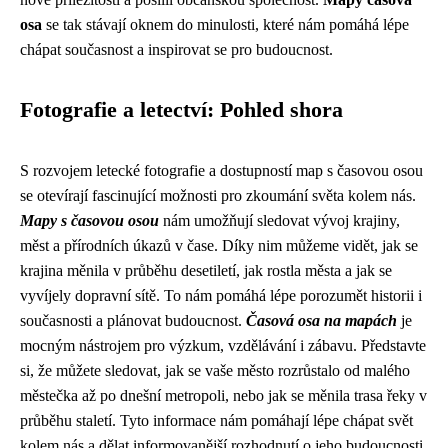
osa
se tak stávají oknem do minulosti, které nám pomáhá lépe
chápat současnost a inspirovat se pro budoucnost.
Fotografie a letectví: Pohled shora
S rozvojem letecké fotografie a dostupností map s časovou osou
se otevírají fascinující možnosti pro zkoumání světa kolem nás.
Mapy s časovou osou
nám umožňují sledovat vývoj krajiny,
měst a přírodních úkazů v čase. Díky nim můžeme vidět, jak se
krajina měnila v průběhu desetiletí, jak rostla města a jak se
vyvíjely dopravní sítě. To nám pomáhá lépe porozumět historii i
současnosti a plánovat budoucnost.
Časová osa na mapách
je
mocným nástrojem pro výzkum, vzdělávání i zábavu. Představte
si, že můžete sledovat, jak se vaše město rozrůstalo od malého
městečka až po dnešní metropoli, nebo jak se měnila trasa řeky v
průběhu staletí. Tyto informace nám pomáhají lépe chápat svět
kolem nás a dělat informovanější rozhodnutí o jeho budoucnosti.