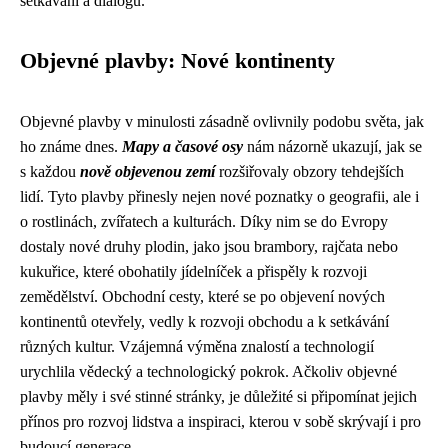
setkávání a dialogu.
Objevné plavby: Nové kontinenty
Objevné plavby v minulosti zásadně ovlivnily podobu světa, jak
ho známe dnes.
Mapy a časové osy
nám názorně ukazují, jak se
s každou
nově objevenou zemí
rozšiřovaly obzory tehdejších
lidí. Tyto plavby přinesly nejen nové poznatky o geografii, ale i
o rostlinách, zvířatech a kulturách. Díky nim se do Evropy
dostaly nové druhy plodin, jako jsou brambory, rajčata nebo
kukuřice, které obohatily jídelníček a přispěly k rozvoji
zemědělství. Obchodní cesty, které se po objevení nových
kontinentů otevřely, vedly k rozvoji obchodu a k setkávání
různých kultur. Vzájemná výměna znalostí a technologií
urychlila vědecký a technologický pokrok. Ačkoliv objevné
plavby měly i své stinné stránky, je důležité si připomínat jejich
přínos pro rozvoj lidstva a inspiraci, kterou v sobě skrývají i pro
budoucí generace.