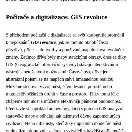
Počítače a digitalizace: GIS revoluce
S příchodem počítačů a digitalizace se svět kartografie proměnil
k nepoznání.
GIS revoluce
, jak se tomuto období často
přezdívá, přinesla do tvorby a používání map doslova revoluční
změny. Zatímco dříve byly mapy statickými obrazy, dnes se díky
GIS (Geografické informační systémy) stávají interaktivními
nástroji s netušenými možnostmi. Časová osa, dříve jen
abstraktní pojem, se na mapách stává hmatatelnou realitou.
Můžeme sledovat vývoj měst, šíření lesních porostů nebo
migraci živočišných druhů v čase a prostoru. Díky tomu lépe
chápeme minulost a můžeme efektivněji plánovat budoucnost.
Představte si například archeology, kteří s pomocí GIS analyzují
starověké mapy a odhalují tak tajemství dávno zapomenutých
civilizací. Nebo urbanisty, kteří díky digitálním modelům měst
optimalizují dopravní systémy a vytvářejí zdravější a příjemnější