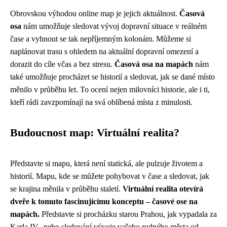
Obrovskou výhodou online map je jejich aktuálnost.
Časová
osa
nám umožňuje sledovat vývoj dopravní situace v reálném
čase a vyhnout se tak nepříjemným kolonám. Můžeme si
naplánovat trasu s ohledem na aktuální dopravní omezení a
dorazit do cíle včas a bez stresu.
Časová osa na mapách
nám
také umožňuje procházet se historií a sledovat, jak se dané místo
měnilo v průběhu let. To ocení nejen milovníci historie, ale i ti,
kteří rádi zavzpomínají na svá oblíbená místa z minulosti.
Budoucnost map: Virtuální realita?
Představte si mapu, která není statická, ale pulzuje životem a
historií. Mapu, kde se můžete pohybovat v čase a sledovat, jak
se krajina měnila v průběhu staletí.
Virtuální realita otevírá
dveře k tomuto fascinujícímu konceptu – časové ose na
mapách.
Představte si procházku starou Prahou, jak vypadala za
Karla IV., nebo sledování vývoje vašeho rodného města od