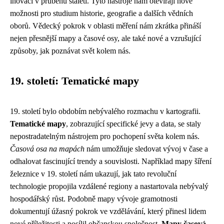
inovací v průběhu staletí. Tyto nástroje nám otevírají nové
možnosti pro studium historie, geografie a dalších vědních
oborů. Vědecký pokrok v oblasti měření nám zkrátka přináší
nejen přesnější mapy a časové osy, ale také nové a vzrušující
způsoby, jak poznávat svět kolem nás.
19. století: Tematické mapy
19. století bylo obdobím nebývalého rozmachu v kartografii.
Tematické mapy
, zobrazující specifické jevy a data, se staly
nepostradatelným nástrojem pro pochopení světa kolem nás.
Časová osa na mapách
nám umožňuje sledovat vývoj v čase a
odhalovat fascinující trendy a souvislosti. Například mapy šíření
železnice v 19. století nám ukazují, jak tato revoluční
technologie propojila vzdálené regiony a nastartovala nebývalý
hospodářský růst. Podobně mapy vývoje gramotnosti
dokumentují úžasný pokrok ve vzdělávání, který přinesl lidem
nové příležitosti a posílil občanskou společnost.
Mapy časová