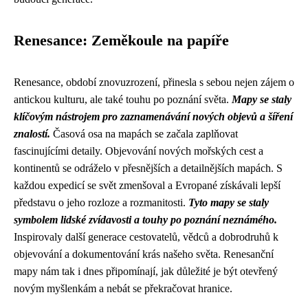
Renesance: Zeměkoule na papíře
Renesance, období znovuzrození, přinesla s sebou nejen zájem o
antickou kulturu, ale také touhu po poznání světa.
Mapy se staly
klíčovým nástrojem pro zaznamenávání nových objevů a šíření
znalostí.
Časová osa na mapách se začala zaplňovat
fascinujícími detaily. Objevování nových mořských cest a
kontinentů se odráželo v přesnějších a detailnějších mapách. S
každou expedicí se svět zmenšoval a Evropané získávali lepší
představu o jeho rozloze a rozmanitosti.
Tyto mapy se staly
symbolem lidské zvídavosti a touhy po poznání neznámého.
Inspirovaly další generace cestovatelů, vědců a dobrodruhů k
objevování a dokumentování krás našeho světa. Renesanční
mapy nám tak i dnes připomínají, jak důležité je být otevřený
novým myšlenkám a nebát se překračovat hranice.