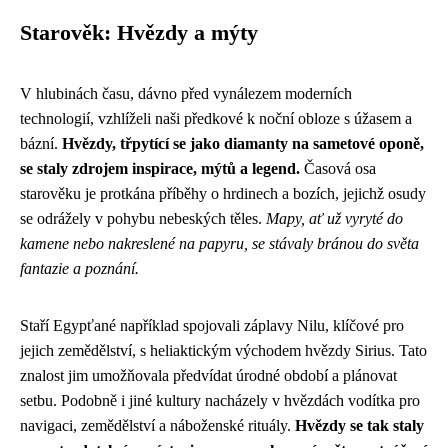
Starověk: Hvězdy a mýty
V hlubinách času, dávno před vynálezem moderních
technologií, vzhlíželi naši předkové k noční obloze s úžasem a
bázní.
Hvězdy, třpytící se jako diamanty na sametové oponě,
se staly zdrojem inspirace, mýtů a legend.
Časová osa
starověku je protkána příběhy o hrdinech a bozích, jejichž osudy
se odrážely v pohybu nebeských těles.
Mapy, ať už vyryté do
kamene nebo nakreslené na papyru, se stávaly bránou do světa
fantazie a poznání.
Staří Egypťané například spojovali záplavy Nilu, klíčové pro
jejich zemědělství, s heliaktickým východem hvězdy Sirius. Tato
znalost jim umožňovala předvídat úrodné období a plánovat
setbu. Podobně i jiné kultury nacházely v hvězdách vodítka pro
navigaci, zemědělství a náboženské rituály.
Hvězdy se tak staly