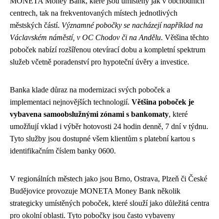
MONETA Money Bank, které jsou umístěny jak v obchodních
centrech, tak na frekventovaných místech jednotlivých
městských částí.
Významné pobočky se nacházejí například na
Václavském náměstí, v OC Chodov či na Andělu
. Většina těchto
poboček nabízí rozšířenou otevírací dobu a kompletní spektrum
služeb včetně poradenství pro hypoteční úvěry a investice.
Banka klade důraz na modernizaci svých poboček a
implementaci nejnovějších technologií.
Většina poboček je
vybavena samoobslužnými zónami s bankomaty
, které
umožňují vklad i výběr hotovosti 24 hodin denně, 7 dní v týdnu.
Tyto služby jsou dostupné všem klientům s platební kartou s
identifikačním číslem banky 0600.
V regionálních městech jako jsou Brno, Ostrava, Plzeň či České
Budějovice provozuje MONETA Money Bank několik
strategicky umístěných poboček, které slouží jako důležitá centra
pro okolní oblasti. Tyto pobočky jsou často vybaveny