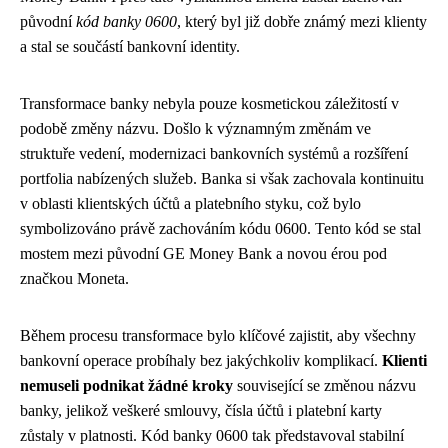
původní
kód banky 0600
, který byl již dobře známý mezi klienty
a stal se součástí bankovní identity.
Transformace banky nebyla pouze kosmetickou záležitostí v
podobě změny názvu. Došlo k významným změnám ve
struktuře vedení, modernizaci bankovních systémů a rozšíření
portfolia nabízených služeb. Banka si však zachovala kontinuitu
v oblasti klientských účtů a platebního styku, což bylo
symbolizováno právě zachováním kódu 0600. Tento kód se stal
mostem mezi původní GE Money Bank a novou érou pod
značkou Moneta.
Během procesu transformace bylo klíčové zajistit, aby všechny
bankovní operace probíhaly bez jakýchkoliv komplikací.
Klienti
nemuseli podnikat žádné kroky
související se změnou názvu
banky, jelikož veškeré smlouvy, čísla účtů i platební karty
zůstaly v platnosti. Kód banky 0600 tak představoval stabilní