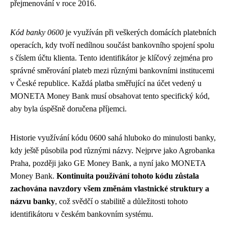
přejmenování v roce 2016.
Kód banky 0600
je využíván při veškerých domácích platebních
operacích, kdy tvoří nedílnou součást bankovního spojení spolu
s číslem účtu klienta. Tento identifikátor je klíčový zejména pro
správné směrování plateb mezi různými bankovními institucemi
v České republice. Každá platba směřující na účet vedený u
MONETA Money Bank musí obsahovat tento specifický kód,
aby byla úspěšně doručena příjemci.
Historie využívání kódu 0600 sahá hluboko do minulosti banky,
kdy ještě působila pod různými názvy. Nejprve jako Agrobanka
Praha, později jako GE Money Bank, a nyní jako MONETA
Money Bank.
Kontinuita používání tohoto kódu zůstala
zachována navzdory všem změnám vlastnické struktury a
názvu banky
, což svědčí o stabilitě a důležitosti tohoto
identifikátoru v českém bankovním systému.