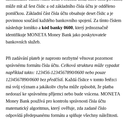
může mít až šest číslic a od základního čísla účtu je odděleno
pomlčkou. Základní část čísla účtu obsahuje deset číslic a je
povinnou součástí každého bankovního spojení. Za tímto číslem
následuje lomítko a
kód banky 0600
, který jednoznačně
identifikuje MONETA Money Bank jako poskytovatele
bankovních služeb.
Při zadávání plateb je naprosto nezbytné věnovat pozornost
správnému formátu čísla účtu.
Celková struktura může vypadat
například takto: 123456-1234567890/0600 nebo pouze
1234567890/0600 bez předčíslí
. Každá číslice v tomto řetězci
má svůj význam a jakákoliv chyba může způsobit, že platba
nedorazí ke správnému příjemci nebo bude vrácena. MONETA
Money Bank používá pro kontrolu správnosti čísla účtu
matematický algoritmus, který ověřuje, zda zadané číslo
odpovídá předepsanému formátu a splňuje všechny náležitosti.