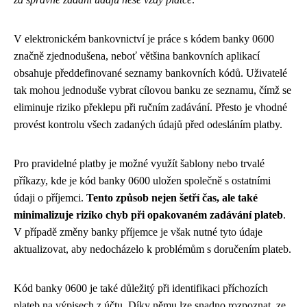
V elektronickém bankovnictví je práce s kódem banky 0600
značně zjednodušena, neboť většina bankovních aplikací
obsahuje předdefinované seznamy bankovních kódů. Uživatelé
tak mohou jednoduše vybrat cílovou banku ze seznamu, čímž se
eliminuje riziko překlepu při ručním zadávání. Přesto je vhodné
provést kontrolu všech zadaných údajů před odesláním platby.
Pro pravidelné platby je možné využít šablony nebo trvalé
příkazy, kde je kód banky 0600 uložen společně s ostatními
údaji o příjemci.
Tento způsob nejen šetří čas, ale také
minimalizuje riziko chyb při opakovaném zadávání plateb
.
V případě změny banky příjemce je však nutné tyto údaje
aktualizovat, aby nedocházelo k problémům s doručením plateb.
Kód banky 0600 je také důležitý při identifikaci příchozích
plateb na výpisech z účtu. Díky němu lze snadno rozpoznat, ze