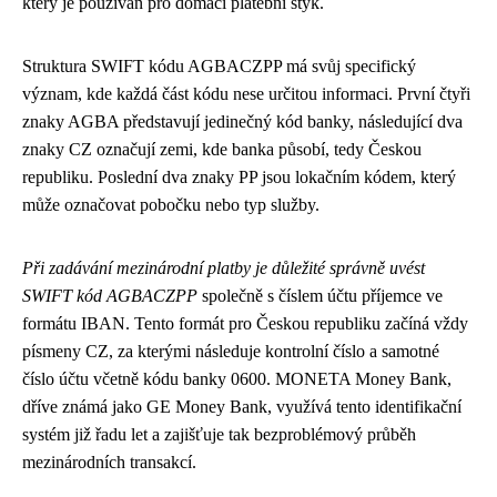
který je používán pro domácí platební styk.
Struktura SWIFT kódu AGBACZPP má svůj specifický
význam, kde každá část kódu nese určitou informaci. První čtyři
znaky AGBA představují jedinečný kód banky, následující dva
znaky CZ označují zemi, kde banka působí, tedy Českou
republiku. Poslední dva znaky PP jsou lokačním kódem, který
může označovat pobočku nebo typ služby.
Při zadávání mezinárodní platby je důležité správně uvést
SWIFT kód AGBACZPP
společně s číslem účtu příjemce ve
formátu IBAN. Tento formát pro Českou republiku začíná vždy
písmeny CZ, za kterými následuje kontrolní číslo a samotné
číslo účtu včetně kódu banky 0600. MONETA Money Bank,
dříve známá jako GE Money Bank, využívá tento identifikační
systém již řadu let a zajišťuje tak bezproblémový průběh
mezinárodních transakcí.