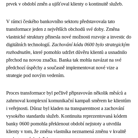
prvek v období změn a ujišťoval klienty o kontinuitě služeb.
V rámci českého bankovního sektoru představovala tato
transformace jeden z největších obchodů své doby. Změna
vlastnické struktury přinesla nové možnosti rozvoje a investic do
digitálních technologií.
Zachování kódu 0600 bylo strategickým
rozhodnutím
, které pomohlo udržet důvěru klientů a usnadnilo
přechod na novou značku. Banka tak mohla navázat na své
předchozí úspěchy a současně implementovat nové vize a
strategie pod novým vedením.
Proces transformace byl pečlivě připravován několik měsíců a
zahrnoval komplexní komunikační kampaň směrem ke klientům
i veřejnosti. Důraz byl kladen na transparentnost a zachování
vysokého standardu služeb. Kontinuita reprezentovaná kódem
banky 0600 pomohla překlenout období nejistoty a utvrdila
klienty v tom, že změna vlastníka neznamená změnu v kvalitě