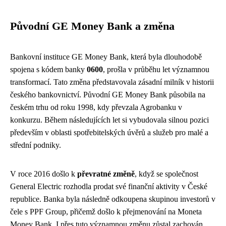
Původní GE Money Bank a změna
Bankovní instituce GE Money Bank, která byla dlouhodobě
spojena s kódem banky
0600
, prošla v průběhu let významnou
transformací. Tato změna představovala zásadní milník v historii
českého bankovnictví. Původní GE Money Bank působila na
českém trhu od roku 1998, kdy převzala Agrobanku v
konkurzu. Během následujících let si vybudovala silnou pozici
především v oblasti spotřebitelských úvěrů a služeb pro malé a
střední podniky.
V roce 2016 došlo k
převratné změně
, když se společnost
General Electric rozhodla prodat své finanční aktivity v České
republice. Banka byla následně odkoupena skupinou investorů v
čele s PPF Group, přičemž došlo k přejmenování na Moneta
Money Bank. I přes tuto významnou změnu zůstal zachován