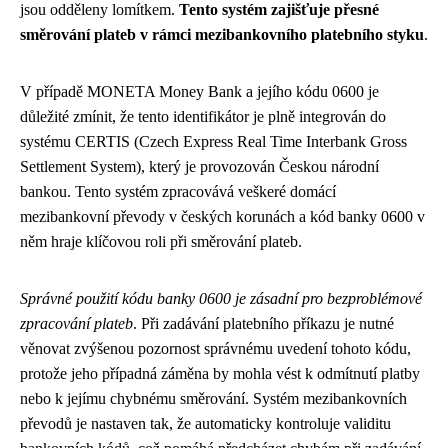
jsou odděleny lomítkem.
Tento systém zajišťuje přesné
směrování plateb v rámci mezibankovního platebního styku
.
V případě MONETA Money Bank a jejího kódu 0600 je
důležité zmínit, že tento identifikátor je plně integrován do
systému CERTIS (Czech Express Real Time Interbank Gross
Settlement System), který je provozován Českou národní
bankou. Tento systém zpracovává veškeré domácí
mezibankovní převody v českých korunách a kód banky 0600 v
něm hraje klíčovou roli při směrování plateb.
Správné použití kódu banky 0600 je zásadní pro bezproblémové
zpracování plateb
. Při zadávání platebního příkazu je nutné
věnovat zvýšenou pozornost správnému uvedení tohoto kódu,
protože jeho případná záměna by mohla vést k odmítnutí platby
nebo k jejímu chybnému směrování. Systém mezibankovních
převodů je nastaven tak, že automaticky kontroluje validitu