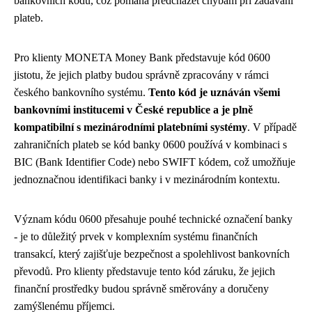
bankovních kódů, což pomáhá předcházet chybám při zadávání
plateb.
Pro klienty MONETA Money Bank představuje kód 0600
jistotu, že jejich platby budou správně zpracovány v rámci
českého bankovního systému.
Tento kód je uznáván všemi
bankovními institucemi v České republice a je plně
kompatibilní s mezinárodními platebními systémy
. V případě
zahraničních plateb se kód banky 0600 používá v kombinaci s
BIC (Bank Identifier Code) nebo SWIFT kódem, což umožňuje
jednoznačnou identifikaci banky i v mezinárodním kontextu.
Význam kódu 0600 přesahuje pouhé technické označení banky
- je to důležitý prvek v komplexním systému finančních
transakcí, který zajišťuje bezpečnost a spolehlivost bankovních
převodů. Pro klienty představuje tento kód záruku, že jejich
finanční prostředky budou správně směrovány a doručeny
zamýšlenému příjemci.