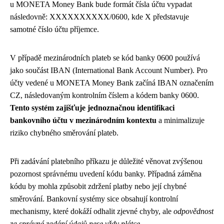
u MONETA Money Bank bude formát čísla účtu vypadat
následovně: XXXXXXXXXX/0600, kde X představuje
samotné číslo účtu příjemce.
V případě mezinárodních plateb se kód banky 0600 používá
jako součást IBAN (International Bank Account Number). Pro
účty vedené u MONETA Money Bank začíná IBAN označením
CZ, následovaným kontrolním číslem a kódem banky 0600.
Tento systém zajišťuje jednoznačnou identifikaci
bankovního účtu v mezinárodním kontextu
a minimalizuje
riziko chybného směrování plateb.
Při zadávání platebního příkazu je důležité věnovat zvýšenou
pozornost správnému uvedení kódu banky. Případná záměna
kódu by mohla způsobit zdržení platby nebo její chybné
směrování. Bankovní systémy sice obsahují kontrolní
mechanismy, které dokáží odhalit zjevné chyby, ale
odpovědnost
za správné zadání údajů nese vždy plátce
.