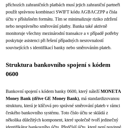
příchozích zahraničních platbách musí jejich zahraniční partneři
použít správnou kombinaci SWIFT kódu AGBACZPP a čísla
účtu v příslušném formátu. Tím se minimalizuje riziko zdržení
nebo nesprávného směrování platby. Banka také aktivně
monitoruje všechny mezinárodní transakce a v případě potřeby
poskytuje asistenci při řešení případných nesrovnalostí
souvisejících s identifikací banky nebo směrováním plateb.
Struktura bankovního spojení s kódem
0600
Bankovní spojení s kódem banky 0600, který náleží
MONETA
Money Bank (dříve GE Money Bank)
, má standardizovanou
strukturu, která je klíčová pro správné směrování plateb v rámci
českého bankovního systému. Toto číslo účtu se skládá z
několika důležitých komponent, které společně tvoří jedinečný
identifikátor bankovního účtu. Předčíslí účtu, které není povinné,