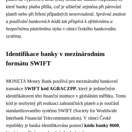
které banky platba přišla, což je užitečné zejména při párování
plateb nebo při řešení případných nesrovnalostí.
Správná znalost
a používání bankovních kódů tak přispívá k efektivnímu a
bezpečnému platebnímu styku
v rámci českého bankovního
systému.
Identifikace banky v mezinárodním
formátu SWIFT
MONETA Money Bank používá pro mezinárodní bankovní
transakce
SWIFT kód AGBACZPP
, který je jedinečným
identifikátorem této finanční instituce v globálním měřítku. Tento
kód je nezbytný při realizaci zahraničních plateb a je součástí
standardizovaného systému SWIFT (Society for Worldwide
Interbank Financial Telecommunication). V rámci České
republiky je banka identifikována pomocí
kódu banky 0600
,