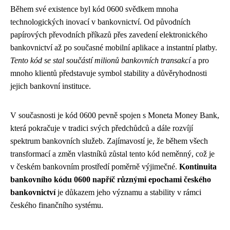
Během své existence byl kód 0600 svědkem mnoha
technologických inovací v bankovnictví. Od původních
papírových převodních příkazů přes zavedení elektronického
bankovnictví až po současné mobilní aplikace a instantní platby.
Tento kód se stal součástí milionů bankovních transakcí
a pro
mnoho klientů představuje symbol stability a důvěryhodnosti
jejich bankovní instituce.
V současnosti je kód 0600 pevně spojen s Moneta Money Bank,
která pokračuje v tradici svých předchůdců a dále rozvíjí
spektrum bankovních služeb. Zajímavostí je, že během všech
transformací a změn vlastníků zůstal tento kód neměnný, což je
v českém bankovním prostředí poměrně výjimečné.
Kontinuita
bankovního kódu 0600 napříč různými epochami českého
bankovnictví
je důkazem jeho významu a stability v rámci
českého finančního systému.