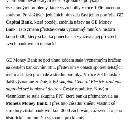
V průběhu devadesátých let se Agrobanka potýkala s
významnými problémy, které vyvrcholily v roce 1996 nucenou
správou. Po složitých jednáních převzala část jejího portfolia
GE
Capital Bank
, která později změnila název na GE Money
Bank. Tato změna představovala významný milník v historii
kódu 0600, který si banka ponechala a využívala jej při všech
svých bankovních operacích.
GE Money Bank se pod tímto kódem stala významným hráčem
na českém bankovním trhu, především v oblasti spotřebitelských
úvěrů a služeb pro malé a střední podniky. V roce 2016 došlo k
další významné změně, když
skupina General Electric oznámila
odprodej své bankovní divize
v České republice. Novým
vlastníkem se stala skupina PPF, která banku přejmenovala na
Moneta Money Bank
. I přes tuto zásadní změnu vlastnické
struktury zůstal bankovní kód 0600 zachován, což svědčí o jeho
historické kontinuitě a významu pro klienty.