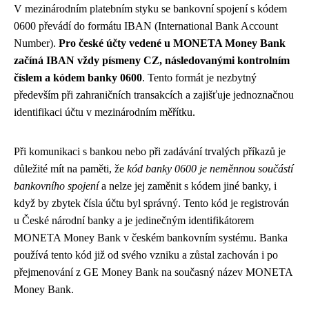
V mezinárodním platebním styku se bankovní spojení s kódem
0600 převádí do formátu IBAN (International Bank Account
Number).
Pro české účty vedené u MONETA Money Bank
začíná IBAN vždy písmeny CZ, následovanými kontrolním
číslem a kódem banky 0600
. Tento formát je nezbytný
především při zahraničních transakcích a zajišťuje jednoznačnou
identifikaci účtu v mezinárodním měřítku.
Při komunikaci s bankou nebo při zadávání trvalých příkazů je
důležité mít na paměti, že
kód banky 0600 je neměnnou součástí
bankovního spojení
a nelze jej zaměnit s kódem jiné banky, i
když by zbytek čísla účtu byl správný. Tento kód je registrován
u České národní banky a je jedinečným identifikátorem
MONETA Money Bank v českém bankovním systému. Banka
používá tento kód již od svého vzniku a zůstal zachován i po
přejmenování z GE Money Bank na současný název MONETA
Money Bank.