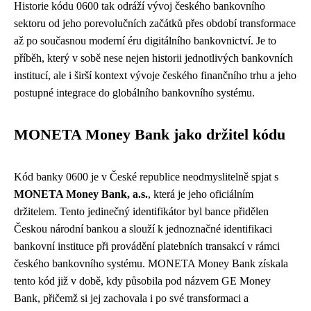
Historie kódu 0600 tak odráží vývoj českého bankovního
sektoru od jeho porevolučních začátků přes období transformace
až po současnou moderní éru digitálního bankovnictví. Je to
příběh, který v sobě nese nejen historii jednotlivých bankovních
institucí, ale i širší kontext vývoje českého finančního trhu a jeho
postupné integrace do globálního bankovního systému.
MONETA Money Bank jako držitel kódu
Kód banky 0600 je v České republice neodmyslitelně spjat s
MONETA Money Bank, a.s.
, která je jeho oficiálním
držitelem. Tento jedinečný identifikátor byl bance přidělen
Českou národní bankou a slouží k jednoznačné identifikaci
bankovní instituce při provádění platebních transakcí v rámci
českého bankovního systému. MONETA Money Bank získala
tento kód již v době, kdy působila pod názvem GE Money
Bank, přičemž si jej zachovala i po své transformaci a