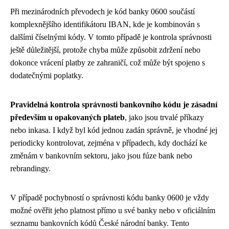
Při mezinárodních převodech je kód banky 0600 součástí
komplexnějšího identifikátoru IBAN, kde je kombinován s
dalšími číselnými kódy. V tomto případě je kontrola správnosti
ještě důležitější, protože chyba může způsobit zdržení nebo
dokonce vrácení platby ze zahraničí, což může být spojeno s
dodatečnými poplatky.
Pravidelná kontrola správnosti bankovního kódu je zásadní
především u opakovaných plateb
, jako jsou trvalé příkazy
nebo inkasa. I když byl kód jednou zadán správně, je vhodné jej
periodicky kontrolovat, zejména v případech, kdy dochází ke
změnám v bankovním sektoru, jako jsou fúze bank nebo
rebrandingy.
V případě pochybností o správnosti kódu banky 0600 je vždy
možné ověřit jeho platnost přímo u své banky nebo v oficiálním
seznamu bankovních kódů České národní banky. Tento