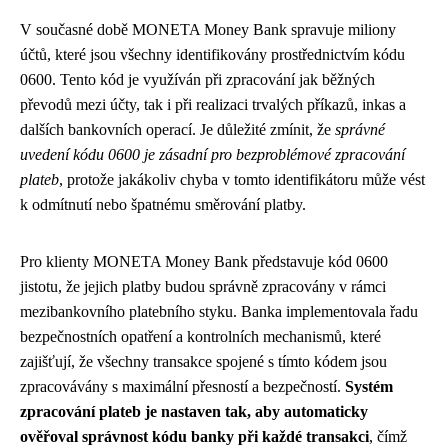
V současné době MONETA Money Bank spravuje miliony
účtů, které jsou všechny identifikovány prostřednictvím kódu
0600. Tento kód je využíván při zpracování jak běžných
převodů mezi účty, tak i při realizaci trvalých příkazů, inkas a
dalších bankovních operací. Je důležité zmínit, že
správné
uvedení kódu 0600 je zásadní pro bezproblémové zpracování
plateb
, protože jakákoliv chyba v tomto identifikátoru může vést
k odmítnutí nebo špatnému směrování platby.
Pro klienty MONETA Money Bank představuje kód 0600
jistotu, že jejich platby budou správně zpracovány v rámci
mezibankovního platebního styku. Banka implementovala řadu
bezpečnostních opatření a kontrolních mechanismů, které
zajišťují, že všechny transakce spojené s tímto kódem jsou
zpracovávány s maximální přesností a bezpečností.
Systém
zpracování plateb je nastaven tak, aby automaticky
ověřoval správnost kódu banky při každé transakci
, čímž