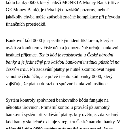
kódu banky 0600, který náleží MONETA Money Bank (dříve
GE Money Bank), je třeba být obzvláště pozorný, neboť
jakákoliv chyba může způsobit značné komplikace při převodu
finančních prostředků.
Bankovní kód 0600 je specifickým identifikátorem, který se
uvádí za lomítkem v čísle účtu a jednoznačně určuje bankovní
instituci příjemce.
Tento kód je registrován u České národní
banky a je jedinečný pro každou bankovní instituci působící na
českém trhu
. Při zadávání platby je nutné zkontrolovat nejen
samotné číslo účtu, ale právě i tento kód banky 0600, který
zajišťuje, že platba dorazí do správné bankovní instituce.
Systém kontroly správnosti bankovního kódu funguje na
několika úrovních. Primární kontrolu provádí již samotný
bankovní systém při zadávání platby, kdy ověřuje, zda zadaný
kód banky skutečně existuje v registru České národní banky.
V
případě kódu 0600 systém automaticky rozpozná, že se