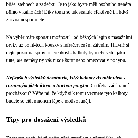
břiše, stehnech a zadečku. Je to jako byste měli osobního trenéra
přímo v kalhotách! Díky tomu se tuk spaluje efektivněji, i když
zrovna nesportujete.
Na výběr máte spoustu možností - od běžných legín s masážními
prvky až po hi-tech kousky s infračerveným zářením. Hlavně si
dejte pozor na správnou velikost - kalhoty by měly sedět jako
ulité, ale neměly by vás nikde škrtit nebo omezovat v pohybu.
Nejlepších výsledků dosáhnete, když kalhoty zkombinujete s
rozumným jídelníčkem a trochou pohybu
. Co třeba začít ranní
procházkou? Věřte mi, že když si k tomu vezmete tyto kalhoty,
budete se cítit mnohem lépe a motivovaněji.
Tipy pro dosažení výsledků