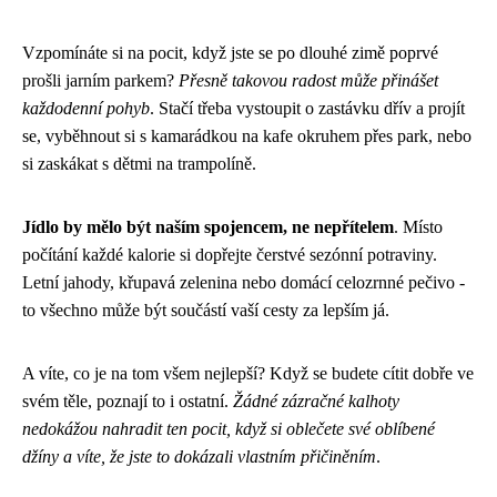
Vzpomínáte si na pocit, když jste se po dlouhé zimě poprvé
prošli jarním parkem?
Přesně takovou radost může přinášet
každodenní pohyb
. Stačí třeba vystoupit o zastávku dřív a projít
se, vyběhnout si s kamarádkou na kafe okruhem přes park, nebo
si zaskákat s dětmi na trampolíně.
Jídlo by mělo být naším spojencem, ne nepřítelem
. Místo
počítání každé kalorie si dopřejte čerstvé sezónní potraviny.
Letní jahody, křupavá zelenina nebo domácí celozrnné pečivo -
to všechno může být součástí vaší cesty za lepším já.
A víte, co je na tom všem nejlepší? Když se budete cítit dobře ve
svém těle, poznají to i ostatní.
Žádné zázračné kalhoty
nedokážou nahradit ten pocit, když si oblečete své oblíbené
džíny a víte, že jste to dokázali vlastním přičiněním
.