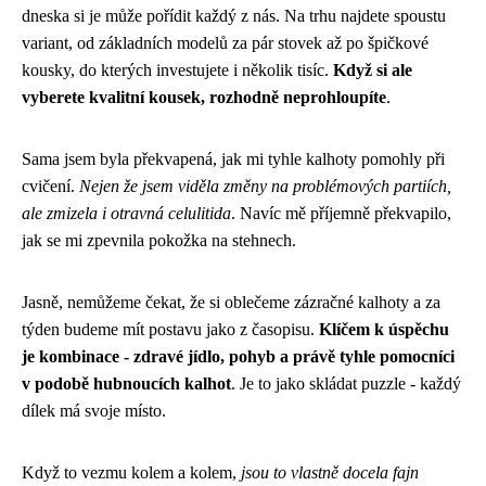
dneska si je může pořídit každý z nás. Na trhu najdete spoustu
variant, od základních modelů za pár stovek až po špičkové
kousky, do kterých investujete i několik tisíc.
Když si ale
vyberete kvalitní kousek, rozhodně neprohloupíte
.
Sama jsem byla překvapená, jak mi tyhle kalhoty pomohly při
cvičení.
Nejen že jsem viděla změny na problémových partiích,
ale zmizela i otravná celulitida
. Navíc mě příjemně překvapilo,
jak se mi zpevnila pokožka na stehnech.
Jasně, nemůžeme čekat, že si oblečeme zázračné kalhoty a za
týden budeme mít postavu jako z časopisu.
Klíčem k úspěchu
je kombinace - zdravé jídlo, pohyb a právě tyhle pomocníci
v podobě hubnoucích kalhot
. Je to jako skládat puzzle - každý
dílek má svoje místo.
Když to vezmu kolem a kolem,
jsou to vlastně docela fajn