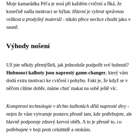
Moje kamarádka Péťa je nosí při každém cvičení a říká, že
konečně našla motivaci se hýbat.
Hlavní je vybrat správnou
velikost a prodyšný materiál
- nikdo přece nechce chodit jako v
sauně.
Výhody nošení
Už jste někdy přemýšleli, jak jednoduše podpořit své hubnutí?
Hubnoucí kalhoty jsou naprostý game-changer
, který vám
dodá extra motivaci ke cvičení i pohybu. Fakt je, že když se v
něčem cítíme dobře, máme chuť makat na sobě ještě víc.
Kompresní technologie v těchto kalhotách dělá naprosté divy
-
nejen že vám vytvaruje postavu přesně tam, kde potřebujete, ale
hlavně podporuje zdravý krevní oběh. A to je přesně to, co
potřebujete v boji proti celulitidě a otokům.