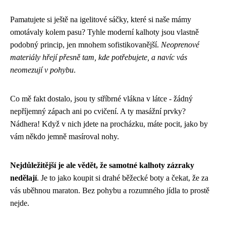
Pamatujete si ještě na igelitové sáčky, které si naše mámy
omotávaly kolem pasu? Tyhle moderní kalhoty jsou vlastně
podobný princip, jen mnohem sofistikovanější.
Neoprenové
materiály hřejí přesně tam, kde potřebujete, a navíc vás
neomezují v pohybu
.
Co mě fakt dostalo, jsou ty stříbrné vlákna v látce - žádný
nepříjemný zápach ani po cvičení. A ty masážní prvky?
Nádhera! Když v nich jdete na procházku, máte pocit, jako by
vám někdo jemně masíroval nohy.
Nejdůležitější je ale vědět, že samotné kalhoty zázraky
nedělají
. Je to jako koupit si drahé běžecké boty a čekat, že za
vás uběhnou maraton. Bez pohybu a rozumného jídla to prostě
nejde.