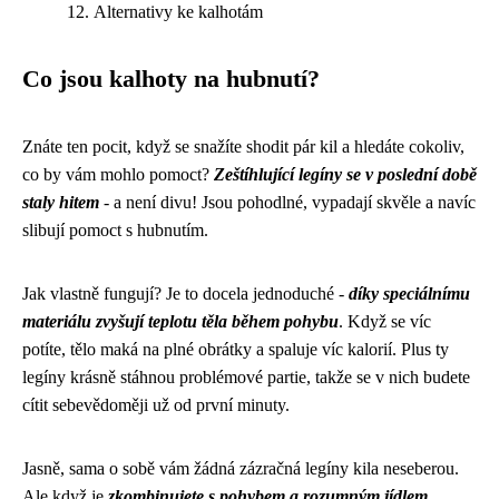
Alternativy ke kalhotám
Co jsou kalhoty na hubnutí?
Znáte ten pocit, když se snažíte shodit pár kil a hledáte cokoliv,
co by vám mohlo pomoct?
Zeštíhlující legíny se v poslední době
staly hitem
- a není divu! Jsou pohodlné, vypadají skvěle a navíc
slibují pomoct s hubnutím.
Jak vlastně fungují? Je to docela jednoduché -
díky speciálnímu
materiálu zvyšují teplotu těla během pohybu
. Když se víc
potíte, tělo maká na plné obrátky a spaluje víc kalorií. Plus ty
legíny krásně stáhnou problémové partie, takže se v nich budete
cítit sebevědoměji už od první minuty.
Jasně, sama o sobě vám žádná zázračná legíny kila neseberou.
Ale když je
zkombinujete s pohybem a rozumným jídlem
,