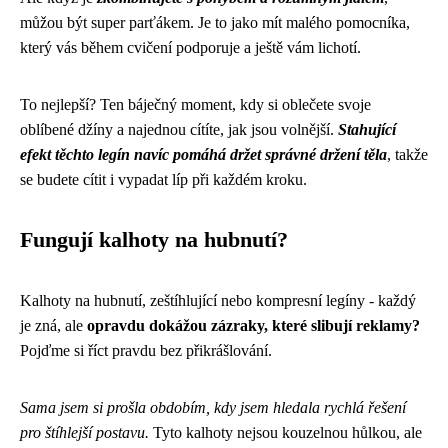
můžou být super parťákem. Je to jako mít malého pomocníka,
který vás během cvičení podporuje a ještě vám lichotí.
To nejlepší? Ten báječný moment, kdy si oblečete svoje
oblíbené džíny a najednou cítíte, jak jsou volnější.
Stahující
efekt těchto legín navíc pomáhá držet správné držení těla
, takže
se budete cítit i vypadat líp při každém kroku.
Fungují kalhoty na hubnutí?
Kalhoty na hubnutí, zeštíhlující nebo kompresní legíny - každý
je zná, ale
opravdu dokážou zázraky, které slibují reklamy?
Pojďme si říct pravdu bez přikrášlování.
Sama jsem si prošla obdobím, kdy jsem hledala rychlá řešení
pro štíhlejší postavu.
Tyto kalhoty nejsou kouzelnou hůlkou, ale