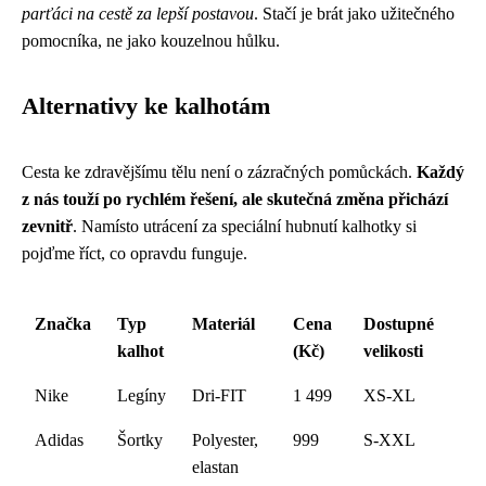
parťáci na cestě za lepší postavou
. Stačí je brát jako užitečného
pomocníka, ne jako kouzelnou hůlku.
Alternativy ke kalhotám
Cesta ke zdravějšímu tělu není o zázračných pomůckách.
Každý
z nás touží po rychlém řešení, ale skutečná změna přichází
zevnitř
. Namísto utrácení za speciální hubnutí kalhotky si
pojďme říct, co opravdu funguje.
Značka
Typ
Materiál
Cena
Dostupné
kalhot
(Kč)
velikosti
Nike
Legíny
Dri-FIT
1 499
XS-XL
Adidas
Šortky
Polyester,
999
S-XXL
elastan