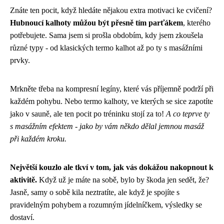
Znáte ten pocit, když hledáte nějakou extra motivaci ke cvičení?
Hubnoucí kalhoty můžou být přesně tím parťákem
, kterého
potřebujete. Sama jsem si prošla obdobím, kdy jsem zkoušela
různé typy - od klasických termo kalhot až po ty s masážními
prvky.
Mrkněte třeba na kompresní legíny, které vás příjemně podrží při
každém pohybu. Nebo termo kalhoty, ve kterých se sice zapotíte
jako v sauně, ale ten pocit po tréninku stojí za to!
A co teprve ty
s masážním efektem - jako by vám někdo dělal jemnou masáž
při každém kroku.
Největší kouzlo ale tkví v tom, jak vás dokážou nakopnout k
aktivitě.
Když už je máte na sobě, bylo by škoda jen sedět, že?
Jasně, samy o sobě kila neztratíte, ale když je spojíte s
pravidelným pohybem a rozumným jídelníčkem, výsledky se
dostaví.