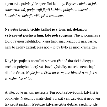
tajemství - právě tyhle speciální kalhoty.
Prý se v nich cítí jako
znovuzrozená, podporují ji při každém pohybu a hlavně -
konečně se nebojí cvičit před zrcadlem.
Největší kouzlo těchle kalhot je v tom, jak dokážou
vytvarovat postavu tam, kde potřebujeme.
Navíc pomáhají s
tou otravnou celulitidou, která trápí snad každou z nás. Jasně,
není to žádný zázrak přes noc - to by bylo až moc krásné, že?
Když je spojíte s normální stravou (žádné drastické diety) a
trochou pohybu, který vás baví, výsledky na sebe nenechají
dlouho čekat.
Nejde jen o čísla na váze, ale hlavně o to, jak se
ve svém těle cítíte.
A víte, co je na tom nejlepší? Ten pocit sebevědomí, když si je
oblíknete. Najednou máte chuť vyrazit ven, zacvičit si nebo jen
tak projít parkem.
Protože když se cítíte dobře, všechno jde