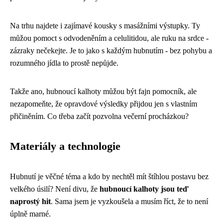
Na trhu najdete i zajímavé kousky s masážními výstupky. Ty
můžou pomoct s odvodeněním a celulitidou, ale ruku na srdce -
zázraky nečekejte. Je to jako s každým hubnutím - bez pohybu a
rozumného jídla to prostě nepůjde.
Takže ano, hubnoucí kalhoty můžou být fajn pomocník, ale
nezapomeňte, že opravdové výsledky přijdou jen s vlastním
přičiněním. Co třeba začít pozvolna večerní procházkou?
Materiály a technologie
Hubnutí je věčné téma a kdo by nechtěl mít štíhlou postavu bez
velkého úsilí? Není divu, že
hubnoucí kalhoty jsou teď
naprostý hit
. Sama jsem je vyzkoušela a musím říct, že to není
úplně marné.