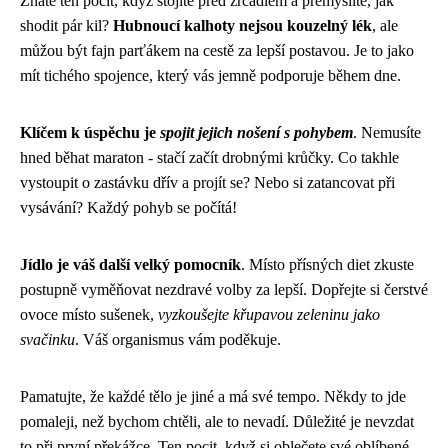
Znáte ten pocit, když stojíte před zrcadlem a přemýšlíte, jak
shodit pár kil?
Hubnoucí kalhoty nejsou kouzelný lék
, ale
můžou být fajn parťákem na cestě za lepší postavou. Je to jako
mít tichého spojence, který vás jemně podporuje během dne.
Klíčem k úspěchu je
spojit jejich nošení s pohybem
. Nemusíte
hned běhat maraton - stačí začít drobnými krůčky. Co takhle
vystoupit o zastávku dřív a projít se? Nebo si zatancovat při
vysávání? Každý pohyb se počítá!
Jídlo je váš další velký pomocník
. Místo přísných diet zkuste
postupně vyměňovat nezdravé volby za lepší. Dopřejte si čerstvé
ovoce místo sušenek,
vyzkoušejte křupavou zeleninu jako
svačinku
. Váš organismus vám poděkuje.
Pamatujte, že každé tělo je jiné a má své tempo. Někdy to jde
pomaleji, než bychom chtěli, ale to nevadí. Důležité je nevzdat
to při první překážce. Ten pocit, když si oblečete své oblíbené