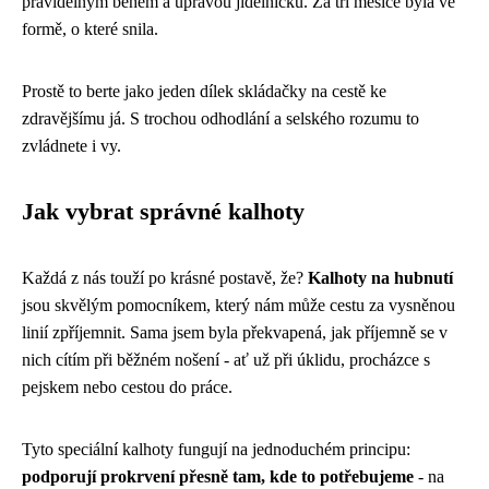
pravidelným během a úpravou jídelníčku. Za tři měsíce byla ve
formě, o které snila.
Prostě to berte jako jeden dílek skládačky na cestě ke
zdravějšímu já. S trochou odhodlání a selského rozumu to
zvládnete i vy.
Jak vybrat správné kalhoty
Každá z nás touží po krásné postavě, že?
Kalhoty na hubnutí
jsou skvělým pomocníkem, který nám může cestu za vysněnou
linií zpříjemnit. Sama jsem byla překvapená, jak příjemně se v
nich cítím při běžném nošení - ať už při úklidu, procházce s
pejskem nebo cestou do práce.
Tyto speciální kalhoty fungují na jednoduchém principu:
podporují prokrvení přesně tam, kde to potřebujeme
- na