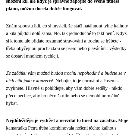
shození kil, ale když je správně zapojíte do svého fitness
plánu, můžou docela dobře fungovat.
Znám spoustu lidí, co si mysleli, že stačí natáhnout tyhle kalhoty
a kila půjdou dolů sama. No, tak jednoduché to fakt není. Když
si k tomu ale přidáte rozumné stravování a trochu se hýbete -
třeba obyčejnou procházkou se psem nebo plaváním - výsledky
se dostaví mnohem rychleji.
Ze začátku vám možná budou trochu nepohodlné a budete se v
nich cítit jako v konzervě
. Nebojte, to je normální a časem si
zvyknete. Hlavně si pohlídejte, aby vám dobře seděly - nikdo
přece nechce, aby ho něco škrtilo nebo se nemohl normálně
hýbat.
Nejdůležitější je vydržet a nevzdat to hned na začátku.
Moje
kamarádka Petra třeba kombinovala nošení těchto kalhot s