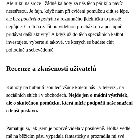
Ale ruku na srdce - žádné kalhoty za nás těch pár kilo navíc
nesetřesou. Je fajn, když nám při cvičení pomůžou cítit se lépe,
ale bez
poctivého pohybu
a rozumného jídelníčku to prostě
nepůjde. Co třeba začít pravidelnou procházkou a postupně
přidávat další aktivity? A když už do těch speciálních kalhot
investujete, vyberte si takové, ve kterých se budete cítit
pohodlně a sebevědomě.
Recenze a zkušenosti uživatelů
Kalhoty na hubnutí jsou teď všude kolem nás - v televizi, na
sociálních sítích i v obchodech.
Nejde jen o módní výstřelek,
ale o skutečnou pomůcku, která může podpořit naše snažení
o lepší postavu.
Pamatuju si, jak jsem je poprvé viděla v posilovně. Holka vedle
mě na běžícím pásu vypadala fantasticky a prozradila mi své