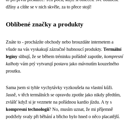
džíny a cítíte se v nich skvěle, za to přece stojí!
Oblíbené značky a produkty
Znáte to - procházíte obchody nebo brouzdáte internetem a
všude na vás vyskakují zázračné hubnoucí produkty.
Termální
legíny
slibují, že se během tréninku pořádně zapotíte,
kompresní
kalhoty
vám prý vytvarují postavu jako mávnutím kouzelného
proutku.
Sama jsem si tyhle vychytávky vyzkoušela na vlastní kůži.
Jasně, v těch termálních se opravdu zpotíte jako nikdy předtím,
zvlášť když si je vezmete na pořádnou kardio jízdu. A ty s
kompresní technologií
? No, musím uznat, že mi příjemně
podržely svaly při běhání a břicho bylo hned o něco placatější.