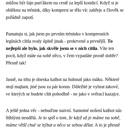
můžou být fajn parťákem na cestě za lepší kondicí. Když si je
obléknu na trénink, díky kompresi se tělo víc zahřeje a člověk se
pořádně zapotí.
Pamatuju si, jak jsem po prvním tréninku v kompresních
legínách cítila svaly úplně jinak - prokrvené a pevnější.
To
nejlepší ale bylo, jak skvěle jsem se v nich cítila
. Víte ten
pocit, když máte na sobě něco, v čem vypadáte prostě dobře?
Přesně tak!
Jasně, na trhu je dneska kalhot na hubnutí jako máku. Některé
stojí majlant, jiné jsou za pár korun. Důležité je vybrat takové,
ve kterých se budete cítit pohodlně - ne jako v svěrací kazajce.
A ještě jedna věc - nebuďme naivní. Samotné nošení kalhot nás
štíhlými neudělá.
Je to spíš o tom, že když už je máme na sobě,
máme větší chuť se hýbat a něco se sebou dělat
. A to je přesně