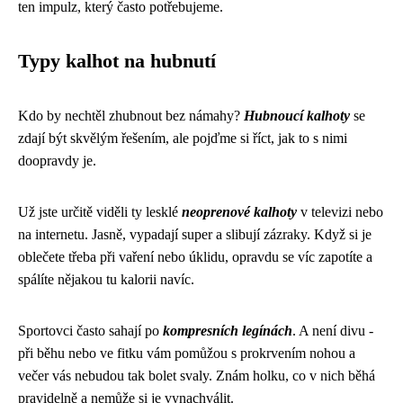
ten impulz, který často potřebujeme.
Typy kalhot na hubnutí
Kdo by nechtěl zhubnout bez námahy?
Hubnoucí kalhoty
se
zdají být skvělým řešením, ale pojďme si říct, jak to s nimi
doopravdy je.
Už jste určitě viděli ty lesklé
neoprenové kalhoty
v televizi nebo
na internetu. Jasně, vypadají super a slibují zázraky. Když si je
oblečete třeba při vaření nebo úklidu, opravdu se víc zapotíte a
spálíte nějakou tu kalorii navíc.
Sportovci často sahají po
kompresních legínách
. A není divu -
při běhu nebo ve fitku vám pomůžou s prokrvením nohou a
večer vás nebudou tak bolet svaly. Znám holku, co v nich běhá
pravidelně a nemůže si je vynachválit.