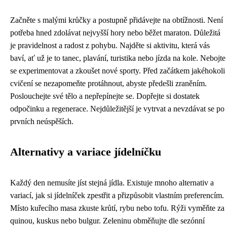
Začněte s malými krůčky a postupně přidávejte na obtížnosti. Není
potřeba hned zdolávat nejvyšší hory nebo běžet maraton. Důležitá
je pravidelnost a radost z pohybu. Najděte si aktivitu, která vás
baví, ať už je to tanec, plavání, turistika nebo jízda na kole. Nebojte
se experimentovat a zkoušet nové sporty. Před začátkem jakéhokoli
cvičení se nezapomeňte protáhnout, abyste předešli zraněním.
Poslouchejte své tělo a nepřepínejte se. Dopřejte si dostatek
odpočinku a regenerace. Nejdůležitější je vytrvat a nevzdávat se po
prvních neúspěších.
Alternativy a variace jídelníčku
Každý den nemusíte jíst stejná jídla. Existuje mnoho alternativ a
variací, jak si jídelníček zpestřit a přizpůsobit vlastním preferencím.
Místo kuřecího masa zkuste krůtí, rybu nebo tofu. Rýži vyměňte za
quinou, kuskus nebo bulgur. Zeleninu obměňujte dle sezónní