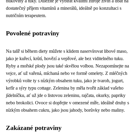
bílkoviny a tuky. Důležité je vybírat kvalitní zdroje živin a dbát na
dostatečný příjem vitamínů a minerálů, ideálně po konzultaci s
nutričním terapeutem.
Povolené potraviny
Na talíř si během diety můžete s klidem naservírovat libové maso,
jako je kuřecí, krůtí, hovězí a vepřové, ale bez viditelného tuku.
Ryby a mořské plody jsou také skvělou volbou. Nezapomínejte na
vejce, ať už vařená, míchaná nebo ve formě omelety. Z mléčných
výrobků volte ty s nízkým obsahem tuku, jako je tvaroh, jogurt,
kefír a sýry typu cottage. Zelenina by měla tvořit základ vašeho
jídelníčku, ať už jde o listovou zeleninu, rajčata, okurky, papriky
nebo brokolici. Ovoce si dopřejte v omezené míře, ideálně druhy s
nízkým obsahem cukru, jako jsou jahody, borůvky nebo maliny.
Zakázané potraviny