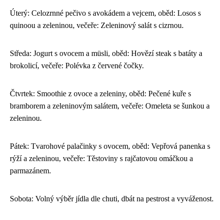
Úterý: Celozrnné pečivo s avokádem a vejcem, oběd: Losos s
quinoou a zeleninou, večeře: Zeleninový salát s cizrnou.
Středa: Jogurt s ovocem a müsli, oběd: Hovězí steak s batáty a
brokolicí, večeře: Polévka z červené čočky.
Čtvrtek: Smoothie z ovoce a zeleniny, oběd: Pečené kuře s
bramborem a zeleninovým salátem, večeře: Omeleta se šunkou a
zeleninou.
Pátek: Tvarohové palačinky s ovocem, oběd: Vepřová panenka s
rýží a zeleninou, večeře: Těstoviny s rajčatovou omáčkou a
parmazánem.
Sobota: Volný výběr jídla dle chuti, dbát na pestrost a vyváženost.