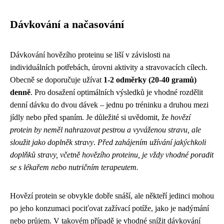
Dávkování a načasování
Dávkování hovězího proteinu se liší v závislosti na
individuálních potřebách, úrovni aktivity a stravovacích cílech.
Obecně se doporučuje užívat
1-2 odměrky (20-40 gramů)
denně
. Pro dosažení optimálních výsledků je vhodné rozdělit
denní dávku do dvou dávek – jednu po tréninku a druhou mezi
jídly nebo před spaním. Je důležité si uvědomit, že
hovězí
protein by neměl nahrazovat pestrou a vyváženou stravu, ale
sloužit jako doplněk stravy
.
Před zahájením užívání jakýchkoli
doplňků stravy, včetně hovězího proteinu, je vždy vhodné poradit
se s lékařem nebo nutričním terapeutem.
Hovězí protein se obvykle dobře snáší, ale někteří jedinci mohou
po jeho konzumaci pociťovat zažívací potíže, jako je nadýmání
nebo průjem. V takovém případě je vhodné snížit dávkování