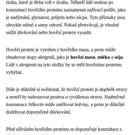
rizika, které je třeba vzít v úvahu. Někteří lidé mohou po
konzumaci hovězího proteinu zaznamenat zažívací potíže, jako
je nadýmání, plynatost, průjem nebo zácpa. Tyto příznaky jsou
obvykle mírné a samy odezní. Pokud přetrvávají, je vhodné
snížit dávkování nebo hovězí protein vysadit.
Hovězí protein je vyroben z hovězího masa, a proto může
obsahovat stopy alergenů, jako je
hovězí maso
,
mléko
a
sója
.
Lidé s alergiemi na tyto složky by se měli hovězímu proteinu
vyhýbat.
Dále je důležité si uvědomit, že hovězí protein je
doplněk stravy
a
neměl by nahrazovat pestrou a vyváženou stravu
.
Nadměrná
konzumace bílkovin může zatěžovat ledviny
, a proto je důležité
dodržovat doporučené dávkování.
Před užíváním hovězího proteinu se doporučuje konzultace s