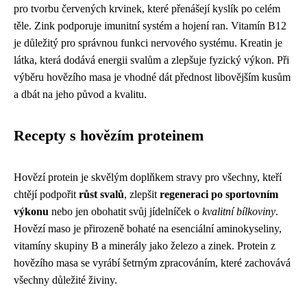
pro tvorbu červených krvinek, které přenášejí kyslík po celém
těle. Zink podporuje imunitní systém a hojení ran. Vitamín B12
je důležitý pro správnou funkci nervového systému. Kreatin je
látka, která dodává energii svalům a zlepšuje fyzický výkon. Při
výběru hovězího masa je vhodné dát přednost libovějším kusům
a dbát na jeho původ a kvalitu.
Recepty s hovězím proteinem
Hovězí protein je skvělým doplňkem stravy pro všechny, kteří
chtějí podpořit
růst svalů
, zlepšit
regeneraci po sportovním
výkonu
nebo jen obohatit svůj jídelníček o
kvalitní bílkoviny
.
Hovězí maso je přirozeně bohaté na esenciální aminokyseliny,
vitamíny skupiny B a minerály jako železo a zinek. Protein z
hovězího masa se vyrábí šetrným zpracováním, které zachovává
všechny důležité živiny.