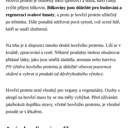
Hovězí protein je oblíbený mezi sportovci a lidmi, kteří chtějí
zvýšit příjem bílkovin.
Bílkoviny jsou důležité pro budování a
regeneraci svalové hmoty
, a proto je hovězí protein užitečný
po tréninku. Dále pomáhá udržovat pocit sytosti, což ocení lidé,
kteří se snaží zhubnout.
Na trhu je k dispozici mnoho druhů hovězího proteinu. Liší se v
kvalitě, zpracování a ceně. Některé produkty mohou obsahovat
přidané látky, jako jsou umělá sladidla, aromata nebo barviva.
Při výběru hovězího proteinu je důležité věnovat pozornost
složení a vybrat si produkt od důvěryhodného výrobce.
Hovězí protein není vhodný pro vegany a vegetariány. Osoby s
alergií na hovězí maso by se mu měly vyhýbat. Před užíváním
jakéhokoli doplňku stravy, včetně hovězího proteinu, je vhodné
poradit se s lékařem.