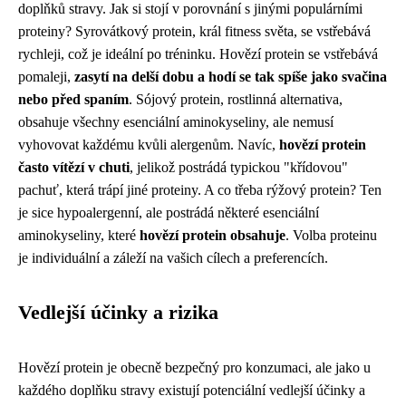
doplňků stravy. Jak si stojí v porovnání s jinými populárními
proteiny? Syrovátkový protein, král fitness světa, se vstřebává
rychleji, což je ideální po tréninku. Hovězí protein se vstřebává
pomaleji,
zasytí na delší dobu a hodí se tak spíše jako svačina
nebo před spaním
. Sójový protein, rostlinná alternativa,
obsahuje všechny esenciální aminokyseliny, ale nemusí
vyhovovat každému kvůli alergenům. Navíc,
hovězí protein
často vítězí v chuti
, jelikož postrádá typickou "křídovou"
pachuť, která trápí jiné proteiny. A co třeba rýžový protein? Ten
je sice hypoalergenní, ale postrádá některé esenciální
aminokyseliny, které
hovězí protein obsahuje
. Volba proteinu
je individuální a záleží na vašich cílech a preferencích.
Vedlejší účinky a rizika
Hovězí protein je obecně bezpečný pro konzumaci, ale jako u
každého doplňku stravy existují potenciální vedlejší účinky a