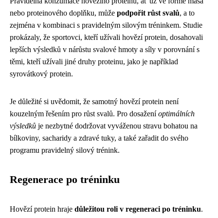
Pravidelná konzumace hovězího proteinu, ať už ve formě masa
nebo proteinového doplňku, může
podpořit růst svalů
, a to
zejména v kombinaci s pravidelným silovým tréninkem. Studie
prokázaly, že sportovci, kteří užívali hovězí protein, dosahovali
lepších výsledků v nárůstu svalové hmoty a síly v porovnání s
těmi, kteří užívali jiné druhy proteinu, jako je například
syrovátkový protein.
Je důležité si uvědomit, že samotný hovězí protein není
kouzelným řešením pro růst svalů. Pro dosažení
optimálních
výsledků
je nezbytné dodržovat vyváženou stravu bohatou na
bílkoviny, sacharidy a zdravé tuky, a také zařadit do svého
programu pravidelný silový trénink.
Regenerace po tréninku
Hovězí protein hraje
důležitou roli v regeneraci po tréninku
.