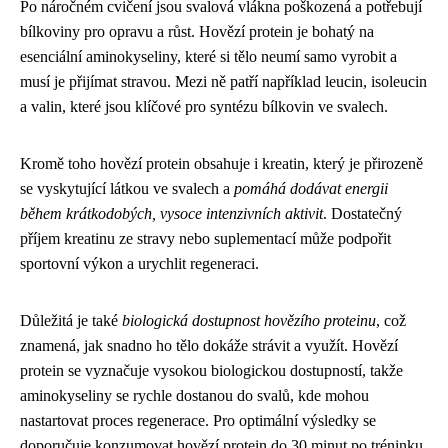
Po náročném cvičení jsou svalová vlákna poškozená a potřebují
bílkoviny pro opravu a růst. Hovězí protein je bohatý na
esenciální aminokyseliny, které si tělo neumí samo vyrobit a
musí je přijímat stravou. Mezi ně patří například leucin, isoleucin
a valin, které jsou klíčové pro syntézu bílkovin ve svalech.
Kromě toho hovězí protein obsahuje i kreatin, který je přirozeně
se vyskytující látkou ve svalech a
pomáhá dodávat energii
během krátkodobých, vysoce intenzivních aktivit
. Dostatečný
příjem kreatinu ze stravy nebo suplementací může podpořit
sportovní výkon a urychlit regeneraci.
Důležitá je také
biologická dostupnost hovězího proteinu
, což
znamená, jak snadno ho tělo dokáže strávit a využít. Hovězí
protein se vyznačuje vysokou biologickou dostupností, takže
aminokyseliny se rychle dostanou do svalů, kde mohou
nastartovat proces regenerace. Pro optimální výsledky se
doporučuje konzumovat hovězí protein do 30 minut po tréninku.