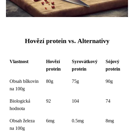
Hovězí protein vs. Alternativy
Vlastnost
Hovězí
Syrovátkový
Sójový
protein
protein
protein
Obsah bílkovin
80g
75g
90g
na 100g
Biologická
92
104
74
hodnota
Obsah železa
6mg
0.5mg
8mg
na 100g