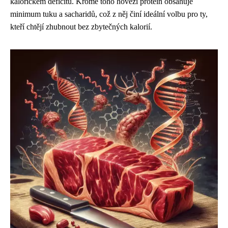
kalorickém deficitu. Kromě toho hovězí protein obsahuje
minimum tuku a sacharidů, což z něj činí ideální volbu pro ty,
kteří chtějí zhubnout bez zbytečných kalorií.