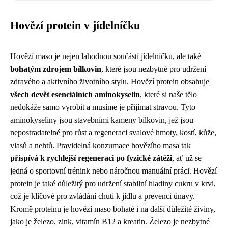
Hovězí protein v jídelníčku
Hovězí maso je nejen lahodnou součástí jídelníčku, ale také
bohatým zdrojem bílkovin
, které jsou nezbytné pro udržení
zdravého a aktivního životního stylu. Hovězí protein obsahuje
všech devět esenciálních aminokyselin
, které si naše tělo
nedokáže samo vyrobit a musíme je přijímat stravou. Tyto
aminokyseliny jsou stavebními kameny bílkovin, jež jsou
nepostradatelné pro růst a regeneraci svalové hmoty, kostí, kůže,
vlasů a nehtů. Pravidelná konzumace hovězího masa tak
přispívá k rychlejší regeneraci po fyzické zátěži
, ať už se
jedná o sportovní trénink nebo náročnou manuální práci. Hovězí
protein je také důležitý pro udržení stabilní hladiny cukru v krvi,
což je klíčové pro zvládání chuti k jídlu a prevenci únavy.
Kromě proteinu je hovězí maso bohaté i na další důležité živiny,
jako je železo, zink, vitamín B12 a kreatin. Železo je nezbytné