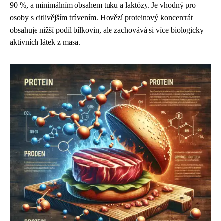
90 %, a minimálním obsahem tuku a laktózy. Je vhodný pro
osoby s citlivějším trávením. Hovězí proteinový koncentrát
obsahuje nižší podíl bílkovin, ale zachovává si více biologicky
aktivních látek z masa.