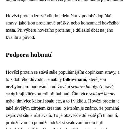
Hovězí protein lze zařadit do jídelníčku v podobě doplňků
stravy, jako jsou proteinové prášky, nebo konzumací hovězího
masa. Při výběru hovězího proteinu je důležité dbát na jeho
kvalitu a původ.
Podpora hubnutí
Hovězí protein se stává stále populárnějším doplňkem stravy, a
to z dobrého důvodu. Je nabitý
bílkovinami
, které jsou
nezbytné pro budování a udržování
svalové hmoty
. A právě
svaly
hrají klíčovou roli při hubnutí. Čím více
svalové hmoty
máte, tím více kalorií spalujete, a to i v klidu. Hovězí protein je
také skvělým zdrojem kreatinu, o kterém je známo, že pomáhá
zvyšovat sílu a růst svalů. To je obzvláště důležité při hubnutí,
protože vám to pomůže udržet si svalovou hmotu i při