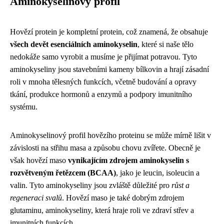
Aminokyselinový profil
Hovězí protein je kompletní protein, což znamená, že obsahuje
všech devět esenciálních aminokyselin
, které si naše tělo
nedokáže samo vyrobit a musíme je přijímat potravou. Tyto
aminokyseliny jsou stavebními kameny bílkovin a hrají zásadní
roli v mnoha tělesných funkcích, včetně budování a opravy
tkání, produkce hormonů a enzymů a podpory imunitního
systému.
Aminokyselinový profil hovězího proteinu se může mírně lišit v
závislosti na střihu masa a způsobu chovu zvířete. Obecně je
však hovězí maso
vynikajícím zdrojem aminokyselin s
rozvětveným řetězcem (BCAA)
, jako je leucin, isoleucin a
valin. Tyto aminokyseliny jsou zvláště důležité pro
růst a
regeneraci svalů
. Hovězí maso je také dobrým zdrojem
glutaminu, aminokyseliny, která hraje roli ve zdraví střev a
imunitních funkcích.