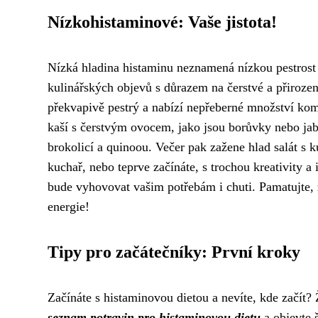
Nízkohistaminové: Vaše jistota!
Nízká hladina histaminu neznamená nízkou pestrost 
kulinářských objevů s důrazem na čerstvé a přiroze
překvapivě pestrý a nabízí nepřeberné množství kom
kaší s čerstvým ovocem, jako jsou borůvky nebo jab
brokolicí a quinoou. Večer pak zažene hlad salát s
kuchař, nebo teprve začínáte, s trochou kreativity a 
bude vyhovovat vašim potřebám i chuti. Pamatujte, 
energie!
Tipy pro začátečníky: První kroky
Začínáte s histaminovou dietou a nevíte, kde začít? 
seznam potravin pro histaminovou dietu
a objevte 