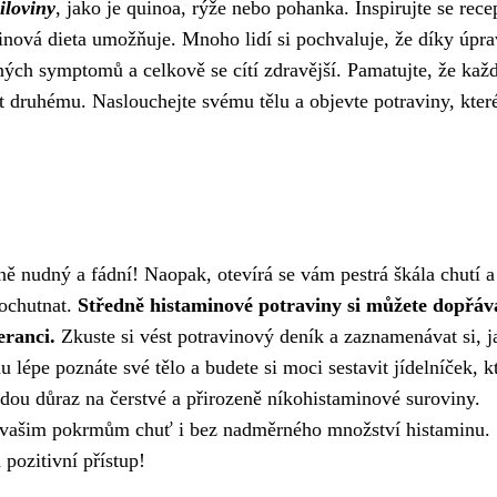
iloviny
, jako je quinoa, rýže nebo pohanka. Inspirujte se rece
inová dieta umožňuje. Mnoho lidí si pochvaluje, že díky úpr
mných symptomů a celkově se cítí zdravější. Pamatujte, že kaž
 druhému. Naslouchejte svému tělu a objevte potraviny, kte
ě nudný a fádní! Naopak, otevírá se vám pestrá škála chutí a
pochutnat.
Středně histaminové potraviny si můžete dopřáva
eranci.
Zkuste si vést potravinový deník a zaznamenávat si, j
 lépe poznáte své tělo a budete si moci sestavit jídelníček, k
adou důraz na čerstvé a přirozeně níkohistaminové suroviny.
í vašim pokrmům chuť i bez nadměrného množství histaminu.
pozitivní přístup!