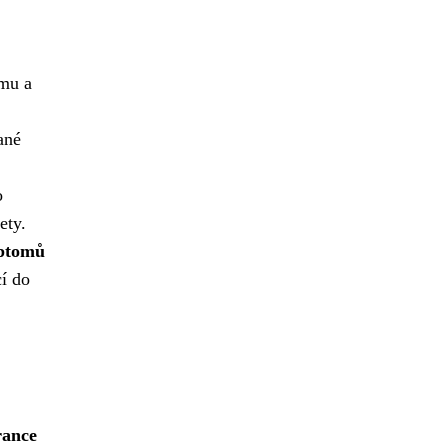
ímu a
ané
o
ety.
mptomů
cí do
rance