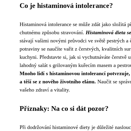
Co je histaminová intolerance?
Histaminová intolerance se může zdát jako složitá p
chutnému způsobu stravování.
Histaminová dieta s
stávají vašimi novými průvodci ve světě pestrých a
potraviny se naučíte vařit z čerstvých, kvalitních su
kuchyni. Představte si, jak si vychutnáváte čerstv
lahodný salát s grilovaným kuřecím masem a pestrou
Mnoho lidí s histaminovou intolerancí potvrzuje
a těší se z nového životního elánu.
Naučit se správn
vašeho zdraví a vitality.
Příznaky: Na co si dát pozor?
Při dodržování histaminové diety je důležité naslou