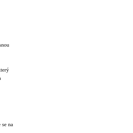
esnou
který
m
e se na