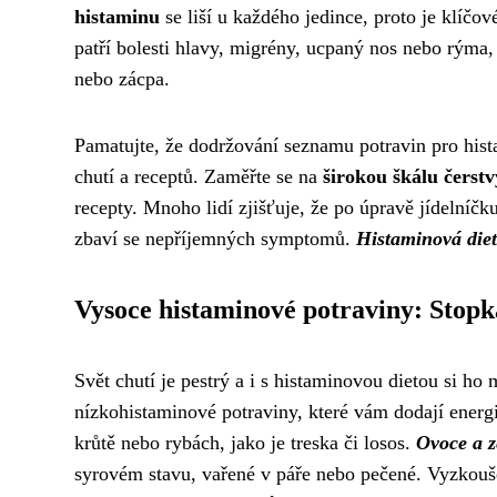
histaminu
se liší u každého jedince, proto je klíčov
patří bolesti hlavy, migrény, ucpaný nos nebo rýma,
nebo zácpa.
Pamatujte, že dodržování seznamu potravin pro hist
chutí a receptů. Zaměřte se na
širokou škálu čerst
recepty. Mnoho lidí zjišťuje, že po úpravě jídelníč
zbaví se nepříjemných symptomů.
Histaminová die
Vysoce histaminové potraviny: Stopk
Svět chutí je pestrý a i s histaminovou dietou si ho
nízkohistaminové potraviny, které vám dodají energi
krůtě nebo rybách, jako je treska či losos.
Ovoce a z
syrovém stavu, vařené v páře nebo pečené. Vyzkouše