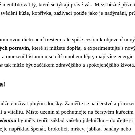
é identifikovat ty, které se týkají právě vás. Mezi běžné přízn
 svědění kůže, kopřivka, zažívací potíže jako je nadýmání, p
aminovou dietu není trestem, ale spíše cestou k objevení nov
vých potravin
, které si můžete dopřát, a experimentujte s nov
ku a omezení histaminu se cítí mnohem lépe, mají více energie
ta
tak může být začátkem zdravějšího a spokojenějšího života
a!
 můžete užívat plnými doušky. Zaměřte se na čerstvé a přiroze
i a vitalitu. Místo uzenin si pochutnejte na čerstvém kuřecím
elenina
by měly tvořit základ vašeho jídelníčku – dopřejte si 
jte například špenát, brokolici, mrkev, jablka, banány nebo