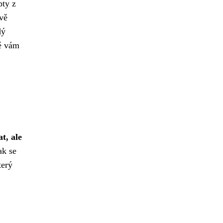
pty z
avě
dý
ré vám
t, ale
ak se
terý