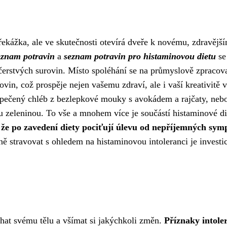
řekážka, ale ve skutečnosti otevírá dveře k novému, zdravějš
eznam potravin
a
seznam potravin pro histaminovou dietu
se
 čerstvých surovin. Místo spoléhání se na průmyslově zpracov
rovin, což prospěje nejen vašemu zdraví, ale i vaší kreativitě v
ě upečený chléb z bezlepkové mouky s avokádem a rajčaty, neb
 zeleninou. To vše a mnohem více je součástí histaminové di
, že po zavedení diety pociťují úlevu od nepříjemných sy
ě stravovat s ohledem na histaminovou intoleranci je investi
chat svému tělu a všímat si jakýchkoli změn.
Příznaky intole