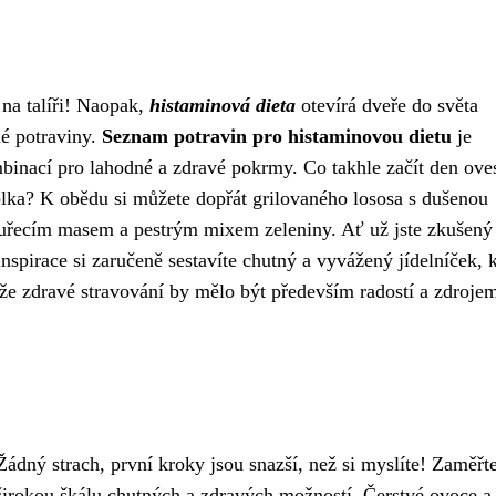
na talíři! Naopak,
histaminová dieta
otevírá dveře do světa
né potraviny.
Seznam potravin pro histaminovou dietu
je
binací pro lahodné a zdravé pokrmy. Co takhle začít den ov
lka? K obědu si můžete dopřát grilovaného lososa s dušenou
 kuřecím masem a pestrým mixem zeleniny. Ať už jste zkušený
inspirace si zaručeně sestavíte chutný a vyvážený jídelníček, 
že zdravé stravování by mělo být především radostí a zdroje
Žádný strach, první kroky jsou snazší, než si myslíte! Zaměřt
širokou škálu chutných a zdravých možností. Čerstvé ovoce a