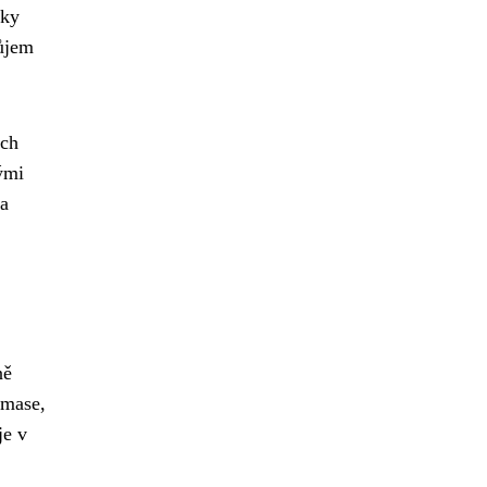
aky
růjem
ých
ými
 a
.
ně
 mase,
je v