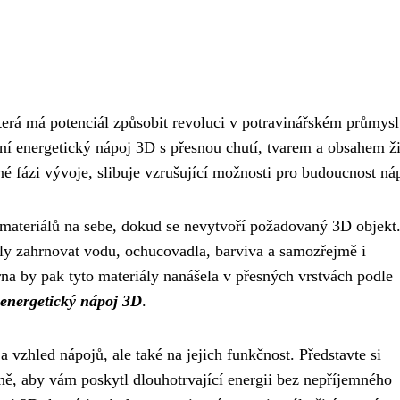
která má potenciál způsobit revoluci v potravinářském průmysl
stní energetický nápoj 3D s přesnou chutí, tvarem a obsahem ži
rané fázi vývoje, slibuje vzrušující možnosti pro budoucnost ná
h materiálů na sebe, dokud se nevytvoří požadovaný 3D objekt
ly zahrnovat vodu, ochucovadla, barviva a samozřejmě i
árna by pak tyto materiály nanášela v přesných vrstvách podle
 energetický nápoj 3D
.
 vzhled nápojů, ale také na jejich funkčnost. Představte si
pně, aby vám poskytl dlouhotrvající energii bez nepříjemného