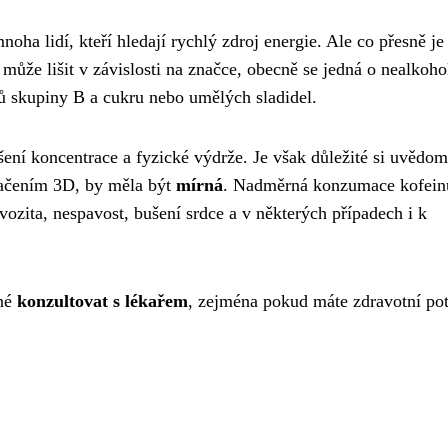
oha lidí, kteří hledají rychlý zdroj energie. Ale co přesně je
 může lišit v závislosti na značce, obecně se jedná o nealkoho
ů skupiny B a cukru nebo umělých sladidel.
pšení koncentrace a fyzické výdrže. Je však důležité si uvědomi
načením 3D, by měla být
mírná
. Nadměrná konzumace kofein
ozita, nespavost, bušení srdce a v některých případech i k
dné
konzultovat s lékařem
, zejména pokud máte zdravotní pot