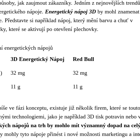
působy, jak zaujmout zákazníky. Jedním z nejnovějších trendů
nergetického nápoje.
Energetický nápoj 3D
by mohl znamenat
 Představte si například nápoj, který mění barvu a chuť v
vky, které se aktivují po otevření plechovky.
í energetických nápojů
3D Energetický Nápoj
Red Bull
)
32 mg
32 mg
11 g
11 g
še ve fázi konceptu, existuje již několik firem, které se tout
ými technologiemi, jako je například 3D tisk potravin nebo v
kých nápojů na trh by mohlo mít významný dopad na cel
 mohly tyto nápoje přinést i nové možnosti marketingu a int