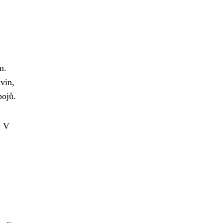
u.
vin,
pojů.
. V