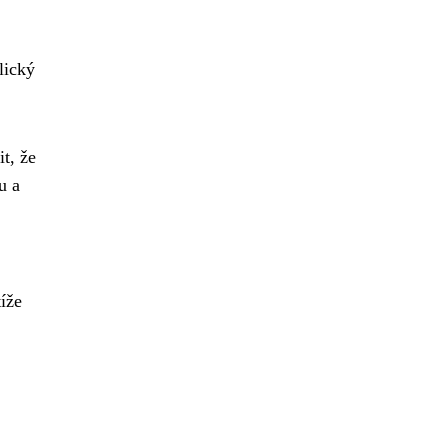
lický
t, že
u a
íže