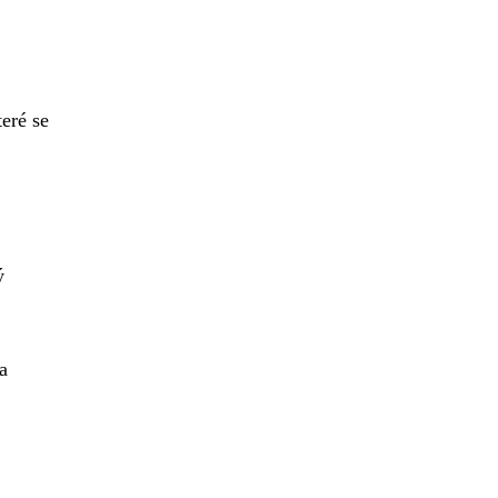
eré se
ý
a