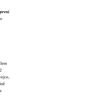
první
 o
Cílem
2
vejce,
lně
a