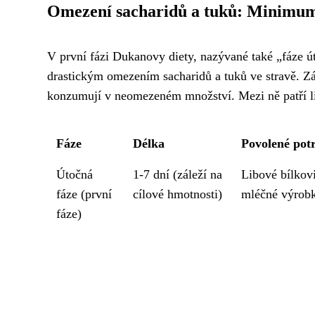
Omezení sacharidů a tuků: Minimum 
V první fázi Dukanovy diety, nazývané také „fáze ú
drastickým omezením sacharidů a tuků ve stravě. Zák
konzumují v neomezeném množství. Mezi ně patří li
Fáze
Délka
Povolené pot
Útočná
1-7 dní (záleží na
Libové bílkov
fáze (první
cílové hmotnosti)
mléčné výrobk
fáze)