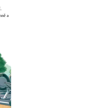
.
nně a