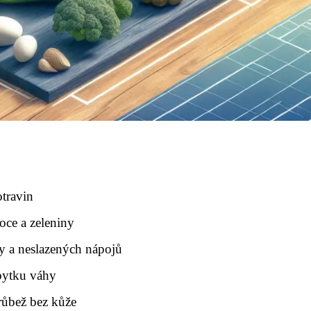
travin
ce a zeleniny
dy a neslazených nápojů
úbytku váhy
růbež bez kůže