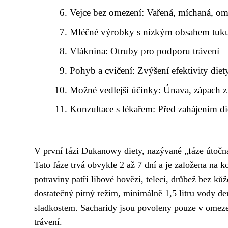
Vejce bez omezení: Vařená, míchaná, om
Mléčné výrobky s nízkým obsahem tuku
Vláknina: Otruby pro podporu trávení
Pohyb a cvičení: Zvýšení efektivity diet
Možné vedlejší účinky: Únava, zápach z
Konzultace s lékařem: Před zahájením di
V první fázi Dukanowy diety, nazývané „fáze útočn
Tato fáze trvá obvykle 2 až 7 dní a je založena na
potraviny patří libové hovězí, telecí, drůbež bez ků
dostatečný pitný režim, minimálně 1,5 litru vody 
sladkostem. Sacharidy jsou povoleny pouze v omeze
trávení.