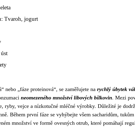
eleta
: Tvaroh, jogurt
y
 úst
ety
á“ nebo „fáze proteinová“, se zaměřujete na
rychlý úbytek vá
 konzumaci
neomezeného množství libových bílkovin
. Mezi po
že, ryby, vejce a nízkotučné mléčné výrobky. Důležité je dodr
denně. Během první fáze se vyhýbejte všem sacharidům, tukům
ném množství ve formě ovesných otrub, které pomáhají regu