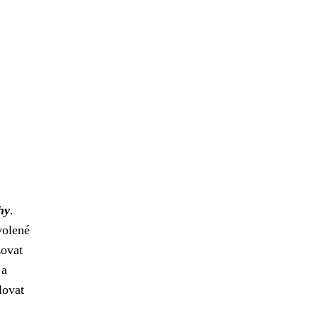
hy
.
volené
žovat
 a
lovat