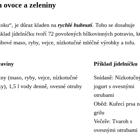
ovoce a zeleniny
toku“, je důraz kladen na
rychlé hubnutí
. Toho se dosahuje
lad jídelníčku tvoří 72 povolených bílkovinných potravin, kt
bové maso, ryby, vejce, nízkotučné mléčné výrobky a tofu.
raviny
Příklad jídelníčku
iny (maso, ryby, vejce, nízkotučné
Snídaně: Nízkotučn
y), 1,5 l vody denně, ovesné otruby
jogurt s ovesnými
otrubami
Oběd: Kuřecí prsa n
grilu
Večeře: Tvaroh s
ovesnými otrubami