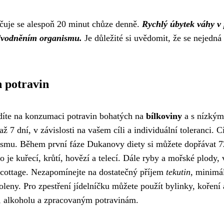
učuje se alespoň 20 minut chůze denně.
Rychlý úbytek váhy v 
odvodněním organismu.
Je důležité si uvědomit, že se nejedná
h potravin
ředíte na konzumaci potravin bohatých na
bílkoviny
a s nízkým
ž 7 dní, v závislosti na vašem cíli a individuální toleranci. 
ismu. Během první fáze Dukanovy diety si můžete dopřávat 7
 je kuřecí, krůtí, hovězí a telecí. Dále ryby a mořské plody, 
a cottage. Nezapomínejte na dostatečný příjem
tekutin
, minimá
oleny. Pro zpestření jídelníčku můžete použít bylinky, koření 
li, alkoholu a zpracovaným potravinám.