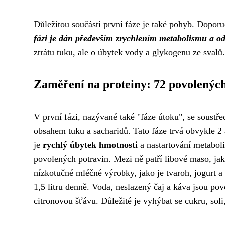
Důležitou součástí první fáze je také pohyb. Dopor
fázi je dán především zrychlením metabolismu a 
ztrátu tuku, ale o úbytek vody a glykogenu ze svalů.
Zaměření na proteiny: 72 povolenýc
V první fázi, nazývané také "fáze útoku", se soust
obsahem tuku a sacharidů. Tato fáze trvá obvykle 2 a
je
rychlý úbytek hmotnosti
a nastartování metabol
povolených potravin. Mezi ně patří libové maso, jako
nízkotučné mléčné výrobky, jako je tvaroh, jogurt 
1,5 litru denně. Voda, neslazený čaj a káva jsou pov
citronovou šťávu. Důležité je vyhýbat se cukru, so