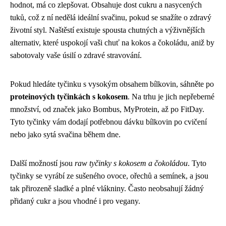
hodnot, má co zlepšovat. Obsahuje dost cukru a nasycených
tuků, což z ní nedělá ideální svačinu, pokud se snažíte o zdravý
životní styl. Naštěstí existuje spousta chutných a výživnějších
alternativ, které uspokojí vaši chuť na kokos a čokoládu, aniž by
sabotovaly vaše úsilí o zdravé stravování.
Pokud hledáte tyčinku s vysokým obsahem bílkovin, sáhněte po
proteinových tyčinkách s kokosem
. Na trhu je jich nepřeberné
množství, od značek jako Bombus, MyProtein, až po FitDay.
Tyto tyčinky vám dodají potřebnou dávku bílkovin po cvičení
nebo jako sytá svačina během dne.
Další možností jsou
raw tyčinky s kokosem a čokoládou
. Tyto
tyčinky se vyrábí ze sušeného ovoce, ořechů a semínek, a jsou
tak přirozeně sladké a plné vlákniny. Často neobsahují žádný
přidaný cukr a jsou vhodné i pro vegany.