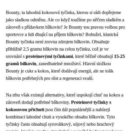
Bounty, ta lahodná kokosová tyčinka, kterou si rádi dopřejeme
jako sladkou odměnu. Ale co když toužíme po něčem sladkém a
zároveň s přídavkem bílkovin? Je Bounty tou pravou volbou pro
sportovce a lidi dbající na příjem bílkovin? Bohužel, klasická
Bounty tyčinka není zrovna zdrojem bílkovin. Obsahuje
přibližně 2,5 gramu bílkovin na celou tyčinku, což je ve
srovnání s
proteinovými tyčinkami
, které běžně obsahují
15-25
gramů bílkovin
, zanedbatelné množství. Hlavní složkou
Bounty je cukr a kokos, které dodávají energii, ale ne tolik
bílkovin potřebných pro růst a regeneraci svalů.
Na trhu však existují alternativy, které uspokojí chuť na kokos a
zároveň dodají potřebné bílkoviny.
Proteinové tyčinky s
kokosovou příchutí
jsou čím dál populárnější a nabízejí
kombinaci lahodné chuti a vysokého obsahu bílkovin. Tyto
tyčinky často obsahují syrovátkový, sójový nebo hrachový