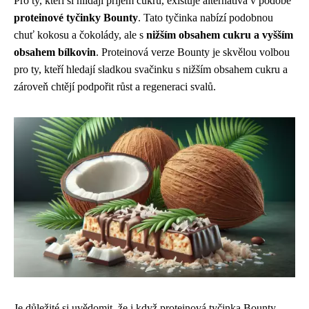
Pro ty, kteří si hlídají příjem cukru, existuje alternativa v podobě
proteinové tyčinky Bounty
. Tato tyčinka nabízí podobnou
chuť kokosu a čokolády, ale s
nižším obsahem cukru a vyšším
obsahem bílkovin
. Proteinová verze Bounty je skvělou volbou
pro ty, kteří hledají sladkou svačinku s nižším obsahem cukru a
zároveň chtějí podpořit růst a regeneraci svalů.
Je důležité si uvědomit, že i když proteinová tyčinka Bounty