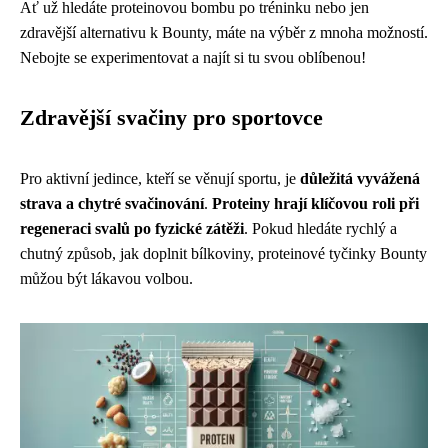
Ať už hledáte proteinovou bombu po tréninku nebo jen
zdravější alternativu k Bounty, máte na výběr z mnoha možností.
Nebojte se experimentovat a najít si tu svou oblíbenou!
Zdravější svačiny pro sportovce
Pro aktivní jedince, kteří se věnují sportu, je
důležitá vyvážená
strava a chytré svačinování
.
Proteiny hrají klíčovou roli při
regeneraci svalů po fyzické zátěži
. Pokud hledáte rychlý a
chutný způsob, jak doplnit bílkoviny, proteinové tyčinky Bounty
můžou být lákavou volbou.