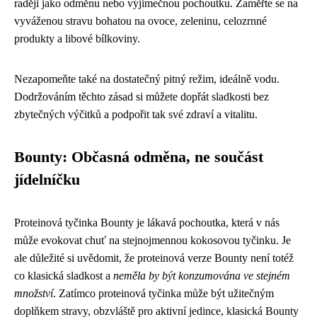
raději jako odměnu nebo výjimečnou pochoutku. Zaměřte se na
vyváženou stravu bohatou na ovoce, zeleninu, celozrnné
produkty a libové bílkoviny.
Nezapomeňte také na dostatečný pitný režim, ideálně vodu.
Dodržováním těchto zásad si můžete dopřát sladkosti bez
zbytečných výčitků a podpořit tak své zdraví a vitalitu.
Bounty: Občasná odměna, ne součást
jídelníčku
Proteinová tyčinka Bounty je lákavá pochoutka, která v nás
může evokovat chuť na stejnojmennou kokosovou tyčinku. Je
ale důležité si uvědomit, že proteinová verze Bounty není totéž
co klasická sladkost a
neměla by být konzumována ve stejném
množství
. Zatímco proteinová tyčinka může být užitečným
doplňkem stravy, obzvláště pro aktivní jedince, klasická Bounty