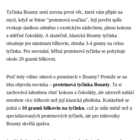
Tyčinka Bounty není zrovna první věc, která vám přijde na
mysl, když se řekne "proteinová svačina". Její pověst spíše
evokuje sladkou odměnu s exotickým nádechem, plnou kokosu
a mléčné čokolády. A skutečně, klasická Bounty tyčinka
obsahuje jen minimum bílkovin, zhruba 3-4 gramy na celou
tyčinku. Pro srovnání, běžná proteinová tyčinka se pohybuje
okolo 20 gramů bílkovin.
Proč tedy vůbec mluvit o proteinech v Bounty? Protože se na
trhu objevila novinka –
proteinová tyčinka Bounty
. Ta si
zachovává lahodnou chuť kokosu a čokolády, ale zároveň nabízí
mnohem více bílkovin
než její klasická předloha. Konkrétně se
jedná o
10 gramů bílkovin na tyčinku
, což je stále méně než u
specializovaných proteinových tyčinek, ale pro milovníky
Bounty skvělá zpráva.