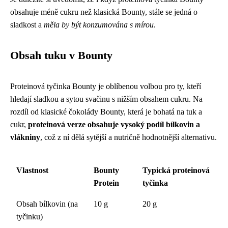
obsahuje méně cukru než klasická Bounty, stále se jedná o
sladkost a
měla by být konzumována s mírou
.
Obsah tuku v Bounty
Proteinová tyčinka Bounty je oblíbenou volbou pro ty, kteří
hledají sladkou a sytou svačinu s nižším obsahem cukru. Na
rozdíl od klasické čokolády Bounty, která je bohatá na tuk a
cukr,
proteinová verze obsahuje vysoký podíl bílkovin a
vlákniny
, což z ní dělá sytější a nutričně hodnotnější alternativu.
Vlastnost
Bounty
Typická proteinová
Protein
tyčinka
Obsah bílkovin (na
10 g
20 g
tyčinku)