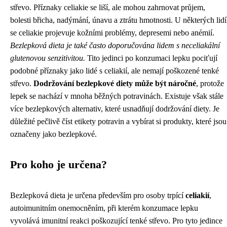
střevo. Příznaky celiakie se liší, ale mohou zahrnovat průjem,
bolesti břicha, nadýmání, únavu a ztrátu hmotnosti. U některých lidí
se celiakie projevuje kožními problémy, depresemi nebo anémií.
Bezlepková dieta je také často doporučována lidem s neceliakální
glutenovou senzitivitou.
Tito jedinci po konzumaci lepku pociťují
podobné příznaky jako lidé s celiakií, ale nemají poškozené tenké
střevo.
Dodržování bezlepkové diety může být náročné
, protože
lepek se nachází v mnoha běžných potravinách. Existuje však stále
více bezlepkových alternativ, které usnadňují dodržování diety. Je
důležité pečlivě číst etikety potravin a vybírat si produkty, které jsou
označeny jako bezlepkové.
Pro koho je určena?
Bezlepková dieta je určena především pro osoby trpící
celiakií
,
autoimunitním onemocněním, při kterém konzumace lepku
vyvolává imunitní reakci poškozující tenké střevo. Pro tyto jedince