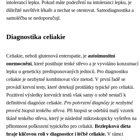
intolerancí lepku. Pokud máte podezření na intoleranci lepku, je
důležité navštívit lékaře a nechat se otestovat. Samodiagnostika a
samoléčba se nedoporučují.
Diagnostika celiakie
Celiakie, neboli glutenová enteropatie, je
autoimunitní
onemocnění
, které postihuje tenké střevo a je vyvoláno konzumací
lepku u geneticky predisponovaných jedinců. Pro diagnostiku
celiakie je nezbytné kombinovat více metod. V první řadě se
provádí krevní testy, které detekují protilátky typické pro celiakii.
Pozitivní výsledky krevních testů však samy o sobě nestačí k
definitivní diagnóze celiakie.
Pro potvrzení diagnózy je nezbytné
provést biopsii tenkého střeva.
Při biopsii se odebírá malý vzorek
tkáně tenkého střeva, který je následně mikroskopicky vyšetřen na
přítomnost poškození typického pro celiakii.
Bezlepková dieta
hraje klíčovou roli v diagnostice i léčbě celiakie.
V rámci