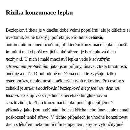
Rizika konzumace lepku
Bezlepková dieta je v dnešní době velmi populární, ale je důležité si
uvědomit, že ne každý ji potřebuje. Pro lidi s
celiakií
,
autoimunitním onemocněním, při kterém konzumace lepku spouští
imunitní reakci poškozující tenké střevo, je bezlepková dieta
nezbytná
. U nich i malé množství lepku vede k
závažným
zdravotním problémům
, jako jsou průjmy, únava, ztráta hmotnosti,
anémie a další. Dlouhodobě neléčená celiakie zvyšuje riziko
osteoporózy, neplodnosti a některých typů rakoviny. Pro osoby s
celiakií je
striktní dodržování bezlepkové diety jedinou účinnou
léčbou
. Existují však i jedinci s neceliakální glutenovou
senzitivitou, kteří po konzumaci lepku pociťují nepříjemné
příznaky, jako jsou nadýmání, bolesti břicha nebo únava, ale nemají
poškozené tenké střevo. V těchto případech je vhodné konzultovat
dietu s lékařem nebo nutričním terapeutem, aby se vyloučily jiné