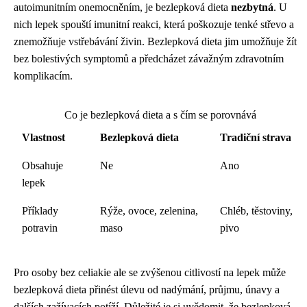
autoimunitním onemocněním, je bezlepková dieta
nezbytná
. U
nich lepek spouští imunitní reakci, která poškozuje tenké střevo a
znemožňuje vstřebávání živin. Bezlepková dieta jim umožňuje žít
bez bolestivých symptomů a předcházet závažným zdravotním
komplikacím.
Co je bezlepková dieta a s čím se porovnává
Vlastnost
Bezlepková dieta
Tradiční strava
Obsahuje
Ne
Ano
lepek
Příklady
Rýže, ovoce, zelenina,
Chléb, těstoviny,
potravin
maso
pivo
Pro osoby bez celiakie ale se zvýšenou citlivostí na lepek může
bezlepková dieta přinést úlevu od nadýmání, průjmu, únavy a
dalších zažívacích potíží. Důležité je si uvědomit, že bezlepková