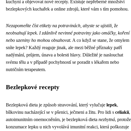
kuchyni a objevovat nové recepty. Existuje nepřeberné množství
bezlepkových kuchařek a online zdrojů, které vám s tím pomohou.
Nezapomeňte číst etikety na potravinách, abyste se ujistili, že
neobsahují lepek. I zdánlivě nevinné potraviny jako omáčky, koření
nebo uzeniny ho mohou obsahovat.
A co když se stane, že omylem
sníte lepek? Každý reaguje jinak, ale mezi běžné příznaky patří
nadýmání, průjem, únava a bolesti hlavy. Důležité je naslouchat
svému tělu a v případě pochybností se poradit s lékařem nebo
nutričním terapeutem.
Bezlepkové recepty
Bezlepková dieta je způsob stravování, který vylučuje
lepek
,
bílkovinu nacházející se v pšenici, ječmeni a žitu. Pro lidi s
celiakií
,
autoimunitním onemocněním, je bezlepková dieta
nezbytná
, protože
konzumace lepku u nich vyvolává imunitní reakci, která poškozuje