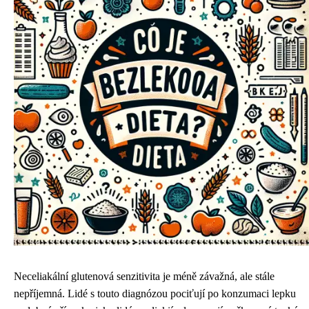
Neceliakální glutenová senzitivita je méně závažná, ale stále
nepříjemná. Lidé s touto diagnózou pociťují po konzumaci lepku