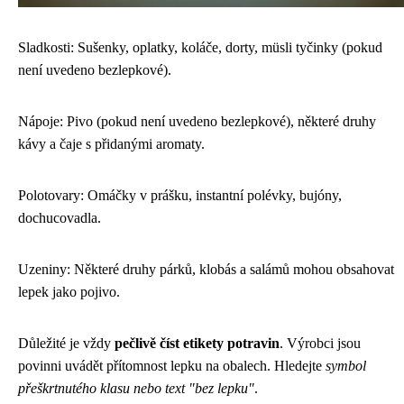
Sladkosti: Sušenky, oplatky, koláče, dorty, müsli tyčinky (pokud
není uvedeno bezlepkové).
Nápoje: Pivo (pokud není uvedeno bezlepkové), některé druhy
kávy a čaje s přidanými aromaty.
Polotovary: Omáčky v prášku, instantní polévky, bujóny,
dochucovadla.
Uzeniny: Některé druhy párků, klobás a salámů mohou obsahovat
lepek jako pojivo.
Důležité je vždy
pečlivě číst etikety potravin
. Výrobci jsou
povinni uvádět přítomnost lepku na obalech. Hledejte
symbol
přeškrtnutého klasu nebo text "bez lepku"
.