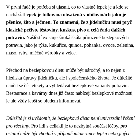
V první řadě je potřeba si ujasnit, co to vlastně lepek je a kde se
nachází.
Lepek je bílkovina obsažená v obilovinách jako je
pšenice, žito a ječmen. To znamená, že z jídelníčku musí pryč
klasické pečivo, těstoviny, kuskus, pivo a celá řada dalších
potravin.
Naštěstí existuje široká škála přirozeně bezlepkových
potravin, jako je rýže, kukuřice, quinoa, pohanka, ovoce, zelenina,
maso, ryby, mléčné výrobky a vejce.
Přechod na bezlepkovou dietu může být náročný, a to nejen z
hlediska úpravy jídelníčku, ale i společenského života. Je důležité
naučit se číst etikety a vyhledávat bezlepkové varianty potravin.
Restaurace a kavárny dnes již často nabízejí bezlepkové možnosti,
je ale vždy lepší se předem informovat.
Důležité je si uvědomit, že bezlepková dieta není univerzální řešení
pro všechny.
Pro lidi s celiakií je to nezbytná součást léčby,
pro
ostatní může být vhodná v případě intolerance lepku nebo jiných