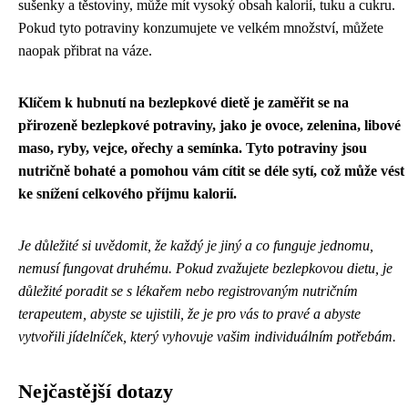
sušenky a těstoviny, může mít vysoký obsah kalorií, tuku a cukru.
Pokud tyto potraviny konzumujete ve velkém množství, můžete
naopak přibrat na váze.
Klíčem k hubnutí na bezlepkové dietě je zaměřit se na
přirozeně bezlepkové potraviny, jako je ovoce, zelenina, libové
maso, ryby, vejce, ořechy a semínka. Tyto potraviny jsou
nutričně bohaté a pomohou vám cítit se déle sytí, což může vést
ke snížení celkového příjmu kalorií.
Je důležité si uvědomit, že každý je jiný a co funguje jednomu,
nemusí fungovat druhému. Pokud zvažujete bezlepkovou dietu, je
důležité poradit se s lékařem nebo registrovaným nutričním
terapeutem, abyste se ujistili, že je pro vás to pravé a abyste
vytvořili jídelníček, který vyhovuje vašim individuálním potřebám.
Nejčastější dotazy