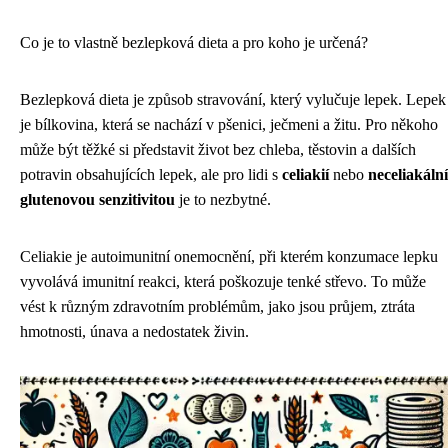
Co je to vlastně bezlepková dieta a pro koho je určená?
Bezlepková dieta je způsob stravování, který vylučuje lepek. Lepek
je bílkovina, která se nachází v pšenici, ječmeni a žitu. Pro někoho
může být těžké si představit život bez chleba, těstovin a dalších
potravin obsahujících lepek, ale pro lidi s
celiakií
nebo
neceliakální
glutenovou senzitivitou
je to nezbytné.
Celiakie je autoimunitní onemocnění, při kterém konzumace lepku
vyvolává imunitní reakci, která poškozuje tenké střevo. To může
vést k různým zdravotním problémům, jako jsou průjem, ztráta
hmotnosti, únava a nedostatek živin.