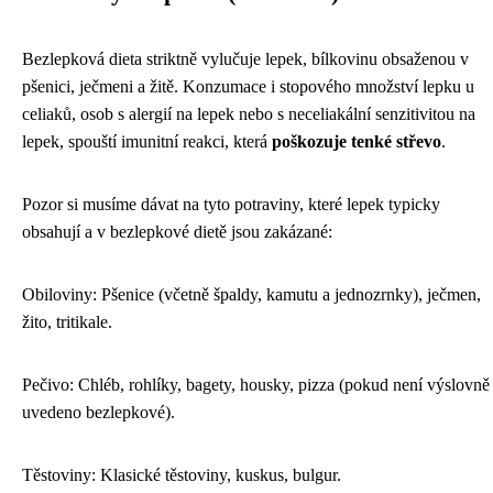
Bezlepková dieta striktně vylučuje lepek, bílkovinu obsaženou v
pšenici, ječmeni a žitě. Konzumace i stopového množství lepku u
celiaků, osob s alergií na lepek nebo s neceliakální senzitivitou na
lepek, spouští imunitní reakci, která
poškozuje tenké střevo
.
Pozor si musíme dávat na tyto potraviny, které lepek typicky
obsahují a v bezlepkové dietě jsou zakázané:
Obiloviny: Pšenice (včetně špaldy, kamutu a jednozrnky), ječmen,
žito, tritikale.
Pečivo: Chléb, rohlíky, bagety, housky, pizza (pokud není výslovně
uvedeno bezlepkové).
Těstoviny: Klasické těstoviny, kuskus, bulgur.