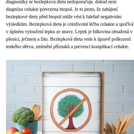
diagnostiky se bezlepková dieta nedoporučuje, dokud není
diagnóza celiakie potvrzena biopsií. Je to proto, že zahájení
bezlepkové diety před biopsií může vést k falešně negativním
výsledkům. Bezlepková dieta je celoživotní léčba celiakie a spočívá
v úplném vyloučení lepku ze stravy. Lepek je bílkovina obsažená v
pšenici, ječmeni a žitu. Bezlepková dieta vede k úpravě poškození
tenkého střeva, zmírnění příznaků a prevenci komplikací celiakie.