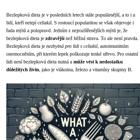
Bezlepková dieta je v posledních letech stále populárnější, a to i u
lidí, kteří netrpí celiakií. S rostoucí popularitou se však objevuje i
řada mýtů a polopravd. Jedním z nejrozšířenějších mýtů je, že
bezlepková dieta je
zdravější
než běžná strava. To ale není pravda.
Bezlepková dieta je
nezbytná pro lidi s celiakií
, autoimunitním
onemocněním, při kterém lepek poškozuje tenké střevo. Pro ostatní
lidi není bezlepková dieta nutná a
může vést k nedostatku
důležitých živin
, jako je vláknina, železo a vitamíny skupiny B.