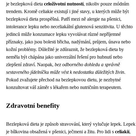
je bezlepková dieta
celoživotní nutností
, nikoliv pouze módním
trendem. Kromě celiakie existují i ​​jiné stavy, u kterých může být
bezlepková dieta prospěšná. Patří mezi ně alergie na pšenici,
intolerance lepku nebo neceliakální glutenová senzitivita. U těchto
jedinců může konzumace lepku vyvolávat různé nepříjemné
příznaky, jako jsou bolesti břicha, nadýmání, průjem, únava nebo
kožní problémy. Důležité je zdůraznit, že bezlepková dieta by
neměla být chápána jako univerzální řešení pro hubnutí nebo
zlepšení zdraví. Naopak,
bez odborného dohledu a správně
sestaveného jídelníčku může vést k nedostatku důležitých živin
.
Pokud zvažujete přechod na bezlepkovou dietu, je nezbytné
konzultovat váš záměr s lékařem nebo nutričním terapeutem.
Zdravotní benefity
Bezlepková dieta je způsob stravování, který vylučuje lepek. Lepek
je bílkovina obsažená v pšenici, ječmeni a žitu. Pro lidi s
celiakií
,