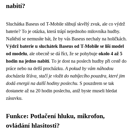
nabití?
Sluchátka Baseus od T-Mobile slibují skvělý zvuk, ale co výdrž
baterie? To je otázka, která trápí nejednoho milovníka hudby.
Naštěstí se nemusíte bát, že by vás Baseus nechaly na holičkách.
Výdrž baterie u sluchátek Baseus od T-Mobile se liší model
od modelu
, ale obecně se dá říct, že se pohybuje
okolo 4 až 5
hodin na jedno nabití
. To je dost na poslech hudby při cestě do
práce nebo na delší procházku.
A pokud by vám náhodou
docházela šťáva, stačí je vložit do nabíjecího pouzdra, které jim
dodá energii na další hodiny poslechu.
S pouzdrem se tak
dostanete až na 20 hodin poslechu, aniž byste museli hledat
zásuvku.
Funkce: Potlačení hluku, mikrofon,
ovládání hlasitosti?