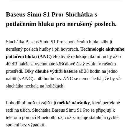
Baseus Simu S1 Pro: Sluchátka s
potlačením hluku pro nerušený poslech.
Sluchátka Baseus Simu S1 Pro s potlačením hluku slibují
nerušený poslech hudby i při hovorech.
Technologie aktivního
potlačení hluku (ANC)
efektivně redukuje okolní ruchy až o
40 dB, takže si vychutnáte křišťálově čistý zvuk i v rušném
prostředí. Díky
dlouhé výdrži baterie
až 28 hodin na jedno
nabití (s ANC) a 40 hodin bez ANC se nemusíte bát, že by vás
sluchátka nechala na holičkách.
Pohodlí při nošení zajišťují
měkké náušníky
, které perfektně
sedí na uších. Sluchátka Baseus Simu S1 Pro se připojují k
telefonu pomocí Bluetooth 5.3, což zaručuje stabilní a rychlé
spojení bez výpadků.