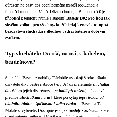
důrazem na basy, což ocení zejména mladší posluchači a
fanoušci moderních žánrů. Díky technologii Bluetooth 5.0 je
připojení k telefonu rychlé a stabilní.
Baseus D02 Pro jsou tak
skvělou volbou pro všechny, kteří hledají cenově dostupná
bezdrátová sluchátka s dlouhou výdrží baterie a dobrým
zvukem.
Typ sluchátek: Do uší, na uši, s kabelem,
bezdrátová?
Sluchátka Baseus z nabídky T-Mobile uspokojí širokou škálu
uživatelů díky pestré nabídce typů. Ať už preferujete
sluchátka
do uší
pro jejich diskrétnost a
pohodlí při nošení
, nebo dáváte
přednost
sluchátkům na uši
, které poskytují
lepší izolaci od
okolního hluku
a
špičkovou kvalitu zvuku
, u Baseus a T-
Mobile si vyberete. Dostupné jsou jak
modely s kabelem
, které
ocení zejména milovníci klasiky a stabilního připojení bez