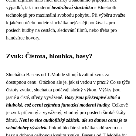
výpadků, tak i moderní
bezdrátová sluchátka
s Bluetooth
technologií pro maximální svobodu pohybu. Při výběru zvažte,
k jakému účelu budete sluchátka nejčastěji používat - pro
poslech hudby na cestách, sledování filmů, nebo třeba pro
handsfree hovory.
Zvuk: Čistota, hloubka, basy?
Sluchátka Baseus od T-Mobile slibují kvalitní zvuk za
dostupnou cenu. Otázkou ale je, jak si vedou v praxi? Co se týče
čistoty zvuku, sluchátka podávají slušný výkon. Výšky jsou
jasné a čisté, středy vyvážené.
Basy jsou překvapivě silné a
hluboké, což ocení zejména fanoušci moderní hudby.
Celkově
je zvuk příjemný a vyvážený, vhodný pro poslech široké škály
žánrů.
Není to sice audiofilský zážitek, ale za danou cenu je to
velmi dobrý výsledek.
Pokud hledáte sluchátka s důrazem na
basy a dobrou celkovou kvalitu zvuku, Baseus od T-Mobile by