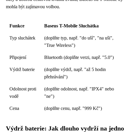
mohla být zajímavou volbou.
Funkce
Baseus T-Mobile Sluchátka
Typ sluchátek
(doplňte typ, např. "do uší", "na uši",
"True Wireless")
Připojení
Bluetooth (doplňte verzi, např. "5.0")
Výdrž baterie
(doplňte výdrž, např. "až 5 hodin
přehrávání")
Odolnost proti
(doplňte odolnost, např. "IPX4" nebo
vodě
"ne")
Cena
(doplňte cenu, např. "999 Kč")
Výdrž baterie: Jak dlouho vydrží na jedno