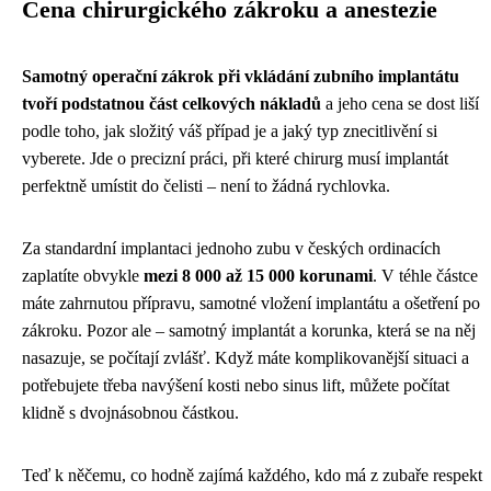
Cena chirurgického zákroku a anestezie
Samotný operační zákrok při vkládání zubního implantátu
tvoří podstatnou část celkových nákladů
a jeho cena se dost liší
podle toho, jak složitý váš případ je a jaký typ znecitlivění si
vyberete. Jde o precizní práci, při které chirurg musí implantát
perfektně umístit do čelisti – není to žádná rychlovka.
Za standardní implantaci jednoho zubu v českých ordinacích
zaplatíte obvykle
mezi 8 000 až 15 000 korunami
. V téhle částce
máte zahrnutou přípravu, samotné vložení implantátu a ošetření po
zákroku. Pozor ale – samotný implantát a korunka, která se na něj
nasazuje, se počítají zvlášť. Když máte komplikovanější situaci a
potřebujete třeba navýšení kosti nebo sinus lift, můžete počítat
klidně s dvojnásobnou částkou.
Teď k něčemu, co hodně zajímá každého, kdo má z zubaře respekt