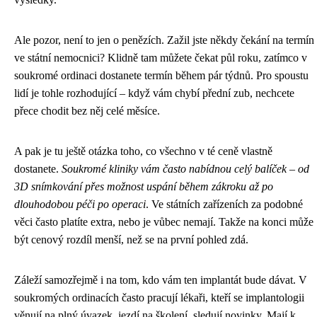
Ale pozor, není to jen o penězích. Zažil jste někdy čekání na termín
ve státní nemocnici? Klidně tam můžete čekat půl roku, zatímco v
soukromé ordinaci dostanete termín během pár týdnů. Pro spoustu
lidí je tohle rozhodující – když vám chybí přední zub, nechcete
přece chodit bez něj celé měsíce.
A pak je tu ještě otázka toho, co všechno v té ceně vlastně
dostanete.
Soukromé kliniky vám často nabídnou celý balíček – od
3D snímkování přes možnost uspání během zákroku až po
dlouhodobou péči po operaci
. Ve státních zařízeních za podobné
věci často platíte extra, nebo je vůbec nemají. Takže na konci může
být cenový rozdíl menší, než se na první pohled zdá.
Záleží samozřejmě i na tom, kdo vám ten implantát bude dávat. V
soukromých ordinacích často pracují lékaři, kteří se implantologii
věnují na plný úvazek, jezdí na školení, sledují novinky. Mají k