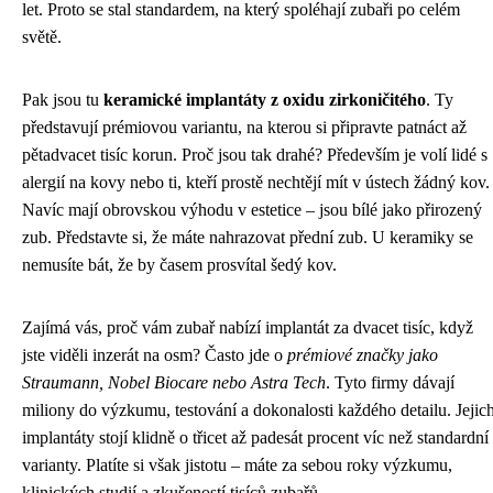
let. Proto se stal standardem, na který spoléhají zubaři po celém
světě.
Pak jsou tu
keramické implantáty z oxidu zirkoničitého
. Ty
představují prémiovou variantu, na kterou si připravte patnáct až
pětadvacet tisíc korun. Proč jsou tak drahé? Především je volí lidé s
alergií na kovy nebo ti, kteří prostě nechtějí mít v ústech žádný kov.
Navíc mají obrovskou výhodu v estetice – jsou bílé jako přirozený
zub. Představte si, že máte nahrazovat přední zub. U keramiky se
nemusíte bát, že by časem prosvítal šedý kov.
Zajímá vás, proč vám zubař nabízí implantát za dvacet tisíc, když
jste viděli inzerát na osm? Často jde o
prémiové značky jako
Straumann, Nobel Biocare nebo Astra Tech
. Tyto firmy dávají
miliony do výzkumu, testování a dokonalosti každého detailu. Jejic
implantáty stojí klidně o třicet až padesát procent víc než standardní
varianty. Platíte si však jistotu – máte za sebou roky výzkumu,
klinických studií a zkušeností tisíců zubařů.