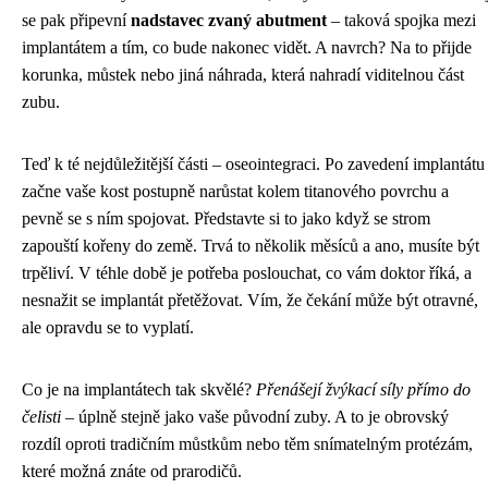
se pak připevní
nadstavec zvaný abutment
– taková spojka mezi
implantátem a tím, co bude nakonec vidět. A navrch? Na to přijde
korunka, můstek nebo jiná náhrada, která nahradí viditelnou část
zubu.
Teď k té nejdůležitější části – oseointegraci. Po zavedení implantátu
začne vaše kost postupně narůstat kolem titanového povrchu a
pevně se s ním spojovat. Představte si to jako když se strom
zapouští kořeny do země. Trvá to několik měsíců a ano, musíte být
trpěliví. V téhle době je potřeba poslouchat, co vám doktor říká, a
nesnažit se implantát přetěžovat. Vím, že čekání může být otravné,
ale opravdu se to vyplatí.
Co je na implantátech tak skvělé?
Přenášejí žvýkací síly přímo do
čelisti
– úplně stejně jako vaše původní zuby. A to je obrovský
rozdíl oproti tradičním můstkům nebo těm snímatelným protézám,
které možná znáte od prarodičů.