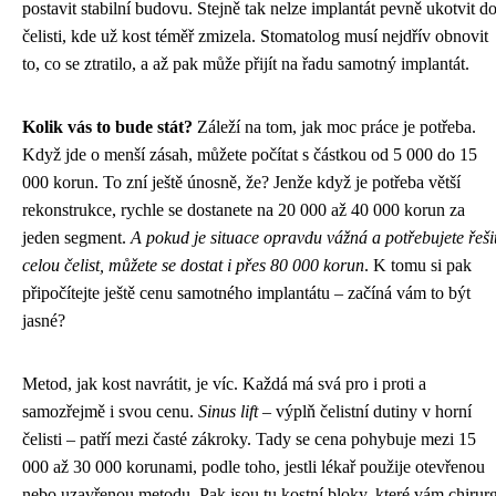
postavit stabilní budovu. Stejně tak nelze implantát pevně ukotvit d
čelisti, kde už kost téměř zmizela. Stomatolog musí nejdřív obnovit
to, co se ztratilo, a až pak může přijít na řadu samotný implantát.
Kolik vás to bude stát?
Záleží na tom, jak moc práce je potřeba.
Když jde o menší zásah, můžete počítat s částkou od 5 000 do 15
000 korun. To zní ještě únosně, že? Jenže když je potřeba větší
rekonstrukce, rychle se dostanete na 20 000 až 40 000 korun za
jeden segment.
A pokud je situace opravdu vážná a potřebujete řeši
celou čelist, můžete se dostat i přes 80 000 korun
. K tomu si pak
připočítejte ještě cenu samotného implantátu – začíná vám to být
jasné?
Metod, jak kost navrátit, je víc. Každá má svá pro i proti a
samozřejmě i svou cenu.
Sinus lift
– výplň čelistní dutiny v horní
čelisti – patří mezi časté zákroky. Tady se cena pohybuje mezi 15
000 až 30 000 korunami, podle toho, jestli lékař použije otevřenou
nebo uzavřenou metodu. Pak jsou tu kostní bloky, které vám chirur