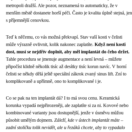
metropoli dražší. Ale pozor, neznamená to automaticky, že v
menším městě dostanete horší péči. Často je kvalita úplně stejná, jen
s příjemnější cenovkou.
Teď k něčemu, co vás možná překvapí. Stav vaší kosti v čelisti
může výrazně ovlivnit, kolik nakonec zaplatíte.
Když není kosti
dost, musí se nejdřív doplnit, aby měl implantát do čeho držet.
Tahle procedura se jmenuje augmentace a není levná – můžete
připočíst klidně několik tisíc až desítky tisíc korun navíc. V horní
čelisti se někdy dělá ještě speciální zákrok zvaný sinus lift. Zní to
komplikovaně a upřímně, ono to komplikované i je.
Co se pak na ten implantát dá? I to má svou cenu. Keramická
korunka vypadá nejpřirozeněji, ale zaplatíte si za ni. Kovové nebo
kombinované varianty jsou dostupnější, jenže v úsměvu můžou
působit umělým dojmem.
Záleží, kde v ústech implantát máte –
zadní stoličku tolik nevidět, ale u řezáků chcete, aby to vypadalo