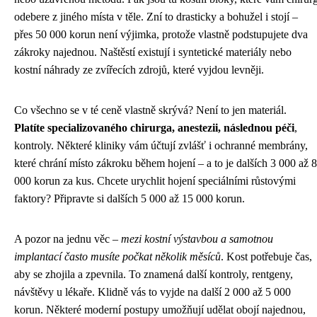
odebere z jiného místa v těle. Zní to drasticky a bohužel i stojí –
přes 50 000 korun není výjimka, protože vlastně podstupujete dva
zákroky najednou. Naštěstí existují i syntetické materiály nebo
kostní náhrady ze zvířecích zdrojů, které vyjdou levněji.
Co všechno se v té ceně vlastně skrývá? Není to jen materiál.
Platíte specializovaného chirurga, anestezii, následnou péči
,
kontroly. Některé kliniky vám účtují zvlášť i ochranné membrány,
které chrání místo zákroku během hojení – a to je dalších 3 000 až 8
000 korun za kus. Chcete urychlit hojení speciálními růstovými
faktory? Připravte si dalších 5 000 až 15 000 korun.
A pozor na jednu věc –
mezi kostní výstavbou a samotnou
implantací často musíte počkat několik měsíců
. Kost potřebuje čas,
aby se zhojila a zpevnila. To znamená další kontroly, rentgeny,
návštěvy u lékaře. Klidně vás to vyjde na další 2 000 až 5 000
korun. Některé moderní postupy umožňují udělat obojí najednou,