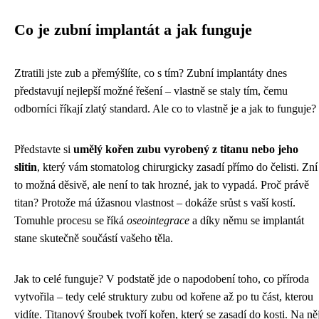
Co je zubní implantát a jak funguje
Ztratili jste zub a přemýšlíte, co s tím? Zubní implantáty dnes
představují nejlepší možné řešení – vlastně se staly tím, čemu
odborníci říkají zlatý standard. Ale co to vlastně je a jak to funguje?
Představte si
umělý kořen zubu vyrobený z titanu nebo jeho
slitin
, který vám stomatolog chirurgicky zasadí přímo do čelisti. Zní
to možná děsivě, ale není to tak hrozné, jak to vypadá. Proč právě
titan? Protože má úžasnou vlastnost – dokáže srůst s vaší kostí.
Tomuhle procesu se říká
oseointegrace
a díky němu se implantát
stane skutečně součástí vašeho těla.
Jak to celé funguje? V podstatě jde o napodobení toho, co příroda
vytvořila – tedy celé struktury zubu od kořene až po tu část, kterou
vidíte. Titanový šroubek tvoří kořen, který se zasadí do kosti. Na ně