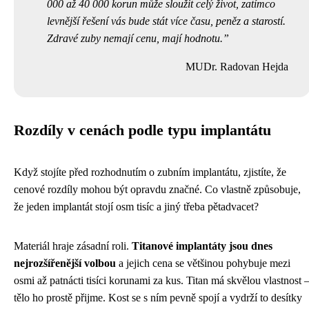
000 až 40 000 korun může sloužit celý život, zatímco
levnější řešení vás bude stát více času, peněz a starostí.
Zdravé zuby nemají cenu, mají hodnotu.
MUDr. Radovan Hejda
Rozdíly v cenách podle typu implantátu
Když stojíte před rozhodnutím o zubním implantátu, zjistíte, že
cenové rozdíly mohou být opravdu značné. Co vlastně způsobuje,
že jeden implantát stojí osm tisíc a jiný třeba pětadvacet?
Materiál hraje zásadní roli.
Titanové implantáty jsou dnes
nejrozšířenější volbou
a jejich cena se většinou pohybuje mezi
osmi až patnácti tisíci korunami za kus. Titan má skvělou vlastnost 
tělo ho prostě přijme. Kost se s ním pevně spojí a vydrží to desítky