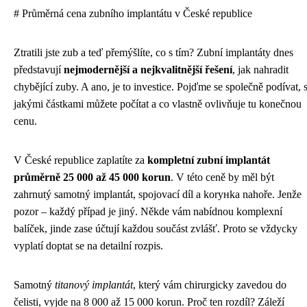
# Průměrná cena zubního implantátu v České republice
Ztratili jste zub a teď přemýšlíte, co s tím? Zubní implantáty dnes
představují
nejmodernější a nejkvalitnější řešení
, jak nahradit
chybějící zuby. A ano, je to investice. Pojďme se společně podívat, 
jakými částkami můžete počítat a co vlastně ovlivňuje tu konečnou
cenu.
V České republice zaplatíte za
kompletní zubní implantát
průměrně 25 000 až 45 000 korun
. V této ceně by měl být
zahrnutý samotný implantát, spojovací díl a korунka nahoře. Jenže
pozor – každý případ je jiný. Někde vám nabídnou komplexní
balíček, jinde zase účtují každou součást zvlášť. Proto se vždycky
vyplatí doptat se na detailní rozpis.
Samotný
titanový implantát
, který vám chirurgicky zavedou do
čelisti, vyjde na 8 000 až 15 000 korun. Proč ten rozdíl? Záleží