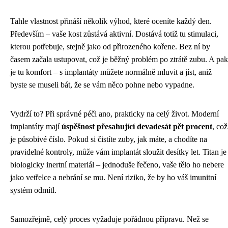
Tahle vlastnost přináší několik výhod, které oceníte každý den.
Především – vaše kost zůstává aktivní. Dostává totiž tu stimulaci,
kterou potřebuje, stejně jako od přirozeného kořene. Bez ní by
časem začala ustupovat, což je běžný problém po ztrátě zubu. A pak
je tu komfort – s implantáty můžete normálně mluvit a jíst, aniž
byste se museli bát, že se vám něco pohne nebo vypadne.
Vydrží to? Při správné péči ano, prakticky na celý život. Moderní
implantáty mají
úspěšnost přesahující devadesát pět procent
, což
je působivé číslo. Pokud si čistíte zuby, jak máte, a chodíte na
pravidelné kontroly, může vám implantát sloužit desítky let. Titan je
biologicky inertní materiál – jednoduše řečeno, vaše tělo ho nebere
jako vetřelce a nebrání se mu. Není riziko, že by ho váš imunitní
systém odmítl.
Samozřejmě, celý proces vyžaduje pořádnou přípravu. Než se