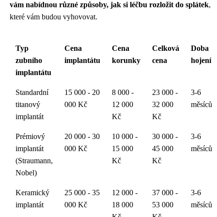
vám nabídnou různé způsoby, jak si léčbu rozložit do splátek
,
které vám budou vyhovovat.
Typ
Cena
Cena
Celková
Doba
zubního
implantátu
korunky
cena
hojení
implantátu
Standardní
15 000 - 20
8 000 -
23 000 -
3-6
titanový
000 Kč
12 000
32 000
měsíců
implantát
Kč
Kč
Prémiový
20 000 - 30
10 000 -
30 000 -
3-6
implantát
000 Kč
15 000
45 000
měsíců
(Straumann,
Kč
Kč
Nobel)
Keramický
25 000 - 35
12 000 -
37 000 -
3-6
implantát
000 Kč
18 000
53 000
měsíců
Kč
Kč