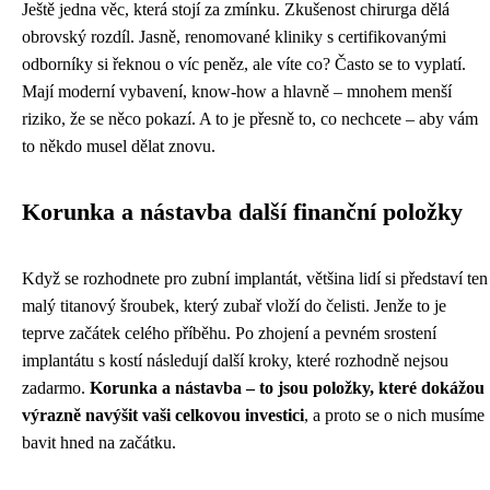
Ještě jedna věc, která stojí za zmínku. Zkušenost chirurga dělá
obrovský rozdíl. Jasně, renomované kliniky s certifikovanými
odborníky si řeknou o víc peněz, ale víte co? Často se to vyplatí.
Mají moderní vybavení, know-how a hlavně – mnohem menší
riziko, že se něco pokazí. A to je přesně to, co nechcete – aby vám
to někdo musel dělat znovu.
Korunka a nástavba další finanční položky
Když se rozhodnete pro zubní implantát, většina lidí si představí ten
malý titanový šroubek, který zubař vloží do čelisti. Jenže to je
teprve začátek celého příběhu. Po zhojení a pevném srostení
implantátu s kostí následují další kroky, které rozhodně nejsou
zadarmo.
Korunka a nástavba – to jsou položky, které dokážou
výrazně navýšit vaši celkovou investici
, a proto se o nich musíme
bavit hned na začátku.