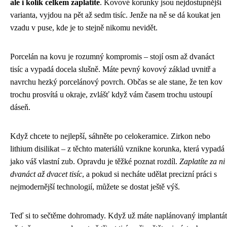
ale i kolik celkem zaplatíte
. Kovové korunky jsou nejdostupnější
varianta, vyjdou na pět až sedm tisíc. Jenže na ně se dá koukat jen
vzadu v puse, kde je to stejně nikomu nevidět.
Porcelán na kovu je rozumný kompromis – stojí osm až dvanáct
tisíc a vypadá docela slušně. Máte pevný kovový základ uvnitř a
navrchu hezký porcelánový povrch. Občas se ale stane, že ten kov
trochu prosvítá u okraje, zvlášť když vám časem trochu ustoupí
dáseň.
Když chcete to nejlepší, sáhněte po celokeramice. Zirkon nebo
lithium disilikat – z těchto materiálů vznikne korunka, která vypadá
jako váš vlastní zub. Opravdu je těžké poznat rozdíl.
Zaplatíte za ni
dvanáct až dvacet tisíc
, a pokud si necháte udělat precizní práci s
nejmodernější technologií, můžete se dostat ještě výš.
Teď si to sečtěme dohromady. Když už máte naplánovaný implantát