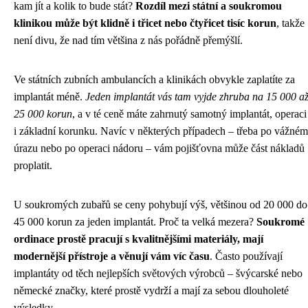
kam jít a kolik to bude stát?
Rozdíl mezi státní a soukromou
klinikou může být klidně i třicet nebo čtyřicet tisíc korun
, takže
není divu, že nad tím většina z nás pořádně přemýšlí.
Ve státních zubních ambulancích a klinikách obvykle zaplatíte za
implantát méně.
Jeden implantát vás tam vyjde zhruba na 15 000 a
25 000 korun
, a v té ceně máte zahrnutý samotný implantát, operaci
i základní korunku. Navíc v některých případech – třeba po vážném
úrazu nebo po operaci nádoru – vám pojišťovna může část nákladů
proplatit.
U soukromých zubařů se ceny pohybují výš, většinou od 20 000 do
45 000 korun za jeden implantát. Proč ta velká mezera?
Soukromé
ordinace prostě pracují s kvalitnějšími materiály, mají
modernější přístroje a věnují vám víc času
. Často používají
implantáty od těch nejlepších světových výrobců – švýcarské nebo
německé značky, které prostě vydrží a mají za sebou dlouholeté
výsledky.