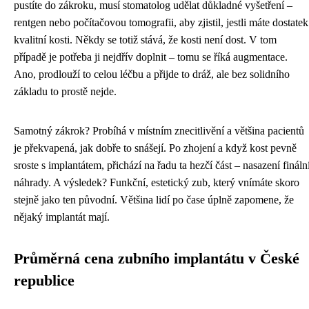
pustíte do zákroku, musí stomatolog udělat důkladné vyšetření –
rentgen nebo počítačovou tomografii, aby zjistil, jestli máte dostatek
kvalitní kosti. Někdy se totiž stává, že kosti není dost. V tom
případě je potřeba ji nejdřív doplnit – tomu se říká augmentace.
Ano, prodlouží to celou léčbu a přijde to dráž, ale bez solidního
základu to prostě nejde.
Samotný zákrok? Probíhá v místním znecitlivění a většina pacientů
je překvapená, jak dobře to snášejí. Po zhojení a když kost pevně
sroste s implantátem, přichází na řadu ta hezčí část – nasazení fináln
náhrady. A výsledek? Funkční, estetický zub, který vnímáte skoro
stejně jako ten původní. Většina lidí po čase úplně zapomene, že
nějaký implantát mají.
Průměrná cena zubního implantátu v České
republice