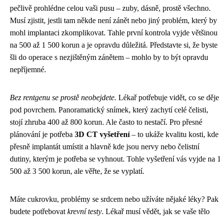
pečlivě prohlédne celou vaši pusu – zuby, dásně, prostě všechno.
Musí zjistit, jestli tam někde není zánět nebo jiný problém, který by
mohl implantaci zkomplikovat. Tahle první kontrola vyjde většinou
na 500 až 1 500 korun a je opravdu důležitá. Představte si, že byste
šli do operace s nezjištěným zánětem – mohlo by to být opravdu
nepříjemné.
Bez rentgenu se prostě neobejdete.
Lékař potřebuje vidět, co se děje
pod povrchem. Panoramatický snímek, který zachytí celé čelisti,
stojí zhruba 400 až 800 korun. Ale často to nestačí. Pro přesné
plánování je potřeba
3D CT vyšetření
– to ukáže kvalitu kosti, kde
přesně implantát umístit a hlavně kde jsou nervy nebo čelistní
dutiny, kterým je potřeba se vyhnout. Tohle vyšetření vás vyjde na 
500 až 3 500 korun, ale věřte, že se vyplatí.
Máte cukrovku, problémy se srdcem nebo užíváte nějaké léky? Pak
budete potřebovat
krevní testy
. Lékař musí vědět, jak se vaše tělo