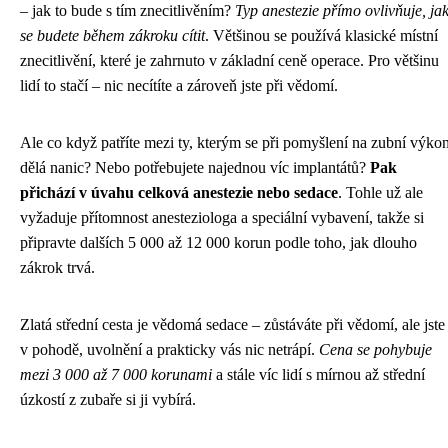
– jak to bude s tím znecitlivěním?
Typ anestezie přímo ovlivňuje, ja
se budete během zákroku cítit
. Většinou se používá klasické místní
znecitlivění, které je zahrnuto v základní ceně operace. Pro většinu
lidí to stačí – nic necítíte a zároveň jste při vědomí.
Ale co když patříte mezi ty, kterým se při pomyšlení na zubní výko
dělá nanic? Nebo potřebujete najednou víc implantátů?
Pak
přichází v úvahu celková anestezie nebo sedace
. Tohle už ale
vyžaduje přítomnost anesteziologa a speciální vybavení, takže si
připravte dalších 5 000 až 12 000 korun podle toho, jak dlouho
zákrok trvá.
Zlatá střední cesta je vědomá sedace – zůstáváte při vědomí, ale jste
v pohodě, uvolnění a prakticky vás nic netrápí.
Cena se pohybuje
mezi 3 000 až 7 000 korunami
a stále víc lidí s mírnou až střední
úzkostí z zubaře si ji vybírá.