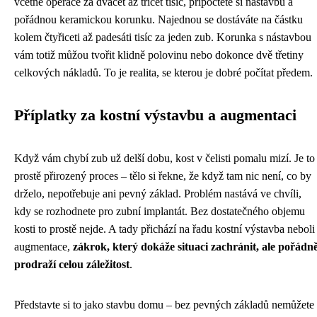
včetně operace za dvacet až třicet tisíc, připočtěte si nástavbu a
pořádnou keramickou korunku. Najednou se dostáváte na částku
kolem čtyřiceti až padesáti tisíc za jeden zub. Korunka s nástavbou
vám totiž můžou tvořit klidně polovinu nebo dokonce dvě třetiny
celkových nákladů. To je realita, se kterou je dobré počítat předem.
Příplatky za kostní výstavbu a augmentaci
Když vám chybí zub už delší dobu, kost v čelisti pomalu mizí. Je to
prostě přirozený proces – tělo si řekne, že když tam nic není, co by
drželo, nepotřebuje ani pevný základ. Problém nastává ve chvíli,
kdy se rozhodnete pro zubní implantát. Bez dostatečného objemu
kosti to prostě nejde. A tady přichází na řadu kostní výstavba neboli
augmentace,
zákrok, který dokáže situaci zachránit, ale pořádn
prodraží celou záležitost
.
Představte si to jako stavbu domu – bez pevných základů nemůžete