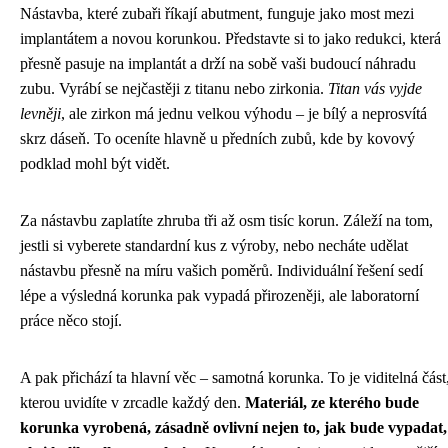
Nástavba, které zubaři říkají abutment, funguje jako most mezi
implantátem a novou korunkou. Představte si to jako redukci, která
přesně pasuje na implantát a drží na sobě vaši budoucí náhradu
zubu. Vyrábí se nejčastěji z titanu nebo zirkonia.
Titan vás vyjde
levněji
, ale zirkon má jednu velkou výhodu – je bílý a neprosvítá
skrz dáseň. To oceníte hlavně u předních zubů, kde by kovový
podklad mohl být vidět.
Za nástavbu zaplatíte zhruba tři až osm tisíc korun. Záleží na tom,
jestli si vyberete standardní kus z výroby, nebo necháte udělat
nástavbu přesně na míru vašich poměrů. Individuální řešení sedí
lépe a výsledná korunka pak vypadá přirozeněji, ale laboratorní
práce něco stojí.
A pak přichází ta hlavní věc – samotná korunka. To je viditelná část
kterou uvidíte v zrcadle každý den.
Materiál, ze kterého bude
korunka vyrobená, zásadně ovlivní nejen to, jak bude vypadat,