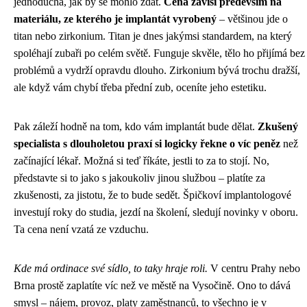
jednoduchá, jak by se mohlo zdát.
Cena závisí především na
materiálu, ze kterého je implantát vyrobený
– většinou jde o
titan nebo zirkonium. Titan je dnes jakýmsi standardem, na který
spoléhají zubaři po celém světě. Funguje skvěle, tělo ho přijímá bez
problémů a vydrží opravdu dlouho. Zirkonium bývá trochu dražší,
ale když vám chybí třeba přední zub, oceníte jeho estetiku.
Pak záleží hodně na tom, kdo vám implantát bude dělat.
Zkušený
specialista s dlouholetou praxí si logicky řekne o víc peněz
než
začínající lékař. Možná si teď říkáte, jestli to za to stojí. No,
představte si to jako s jakoukoliv jinou službou – platíte za
zkušenosti, za jistotu, že to bude sedět. Špičkoví implantologové
investují roky do studia, jezdí na školení, sledují novinky v oboru.
Ta cena není vzatá ze vzduchu.
Kde má ordinace své sídlo, to taky hraje roli.
V centru Prahy nebo
Brna prostě zaplatíte víc než ve městě na Vysočině. Ono to dává
smysl – nájem, provoz, platy zaměstnanců, to všechno je v