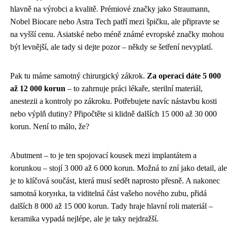
hlavně na výrobci a kvalitě. Prémiové značky jako Straumann,
Nobel Biocare nebo Astra Tech patří mezi špičku, ale připravte se
na vyšší cenu. Asiatské nebo méně známé evropské značky mohou
být levnější, ale tady si dejte pozor – někdy se šetření nevyplatí.
Pak tu máme samotný chirurgický zákrok.
Za operaci dáte 5 000
až 12 000 korun
– to zahrnuje práci lékaře, sterilní materiál,
anestezii a kontroly po zákroku. Potřebujete navíc nástavbu kosti
nebo výplň dutiny? Připočtěte si klidně dalších 15 000 až 30 000
korun. Není to málo, že?
Abutment – to je ten spojovací kousek mezi implantátem a
korunkou – stojí 3 000 až 6 000 korun. Možná to zní jako detail, ale
je to klíčová součást, která musí sedět naprosto přesně. A nakonec
samotná korунka, ta viditelná část vašeho nového zubu, přidá
dalších 8 000 až 15 000 korun. Tady hraje hlavní roli materiál –
keramika vypadá nejlépe, ale je taky nejdražší.