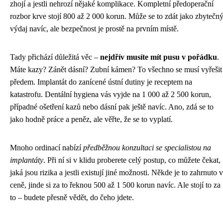
zhojí a jestli nehrozí nějaké komplikace. Kompletní předoperační
rozbor krve stojí 800 až 2 000 korun. Může se to zdát jako zbytečn
výdaj navíc, ale bezpečnost je prostě na prvním místě.
Tady přichází důležitá věc –
nejdřív musíte mít pusu v pořádku
.
Máte kazy? Zánět dásní? Zubní kámen? To všechno se musí vyřešit
předem. Implantát do zanícené ústní dutiny je receptem na
katastrofu. Dentální hygiena vás vyjde na 1 000 až 2 500 korun,
případné ošetření kazů nebo dásní pak ještě navíc. Ano, zdá se to
jako hodně práce a peněz, ale věřte, že se to vyplatí.
Mnoho ordinací nabízí
předběžnou konzultaci se specialistou na
implantáty
. Při ní si v klidu proberete celý postup, co můžete čekat,
jaká jsou rizika a jestli existují jiné možnosti. Někde je to zahrnuto v
ceně, jinde si za to řeknou 500 až 1 500 korun navíc. Ale stojí to za
to – budete přesně vědět, do čeho jdete.