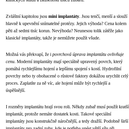
Zvláštní kapitolou jsou
mini implantáty
. Jsou tenčí, menší a slouží
hlavně k upevnění snímatelné protézy. Jejich výhoda? Cena kolem
pěti až sedmi tisíc korun. Nevýhoda? Neunesou tolik zátěže jako
klasické implantáty, takže je nemůžete použít všude.
Možná vás překvapí, že i
povrchová úprava implantátu ovlivňuje
cenu
. Moderní implantáty mají speciálně upravený povrch, který
pomáhá rychlejšímu hojení a lepšímu spojení s kostí. Hydrofilní
povrchy nebo ty obohacené o růstové faktory dokážou urychlit celý
proces. Zaplatíte za ně víc, ale hojení může být rychlejší a
úspěšnější.
I rozměry implantátu hrají svou roli. Někdy zubař musí použít kratší
implantát, protože nemáte dostatek kosti. Takové speciální
implantáty jsou konstrukčně náročnější, a tedy dražší. Podobně širší
implantáty pro zadní zuby, kde je potřeba unést větší sílu při