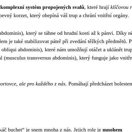
e
komplexní systém propojených svalů
, které hrají
klíčovou r
 pevný korzet, který obepíná váš trup a chrání vnitřní orgány.
 abdominis), který se táhne od hrudní kosti až k pánvi. Díky 
m je také stabilizovat páteř při zvedání těžkých předmětů. 
 obliqui abdominis), které nám umožňují otáčet a uklánět tru
al (musculus transversus abdominis), který funguje jako vnitřn
portovce, ale pro každého z nás.
Pomáhají předcházet boleste
ekáč buchet“ je snem mnoha z nás. Jejich role je
mnohem