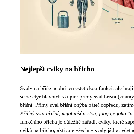
Nejlepší cviky na břicho
Svaly na břiše neplní jen estetickou funkci, ale hraj
se ze čtyř hlavních skupin: přímý sval břišní (známý
břišní. Přímý sval břišní ohýbá páteř dopředu, zatí
Příčný sval břišní, nejhlubší vrstva, funguje jako "vn
funkčního břicha je důležité zařadit cviky, které zap
cviků na břicho, aktivuje všechny svaly jádra, včet