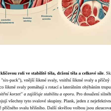
í
klíčovou roli ve stabilitě těla, držení těla a celkové síle
. Sk
 "six-pack"), vnější šikmé svaly, vnitřní šikmé svaly a příčný 
mco šikmé svaly pomáhají s rotací a laterálním ohýbáním trupu
itřní korzet" a zajišťuje stabilitu a oporu
. Pro dosažení silné
ojují všechny tyto svalové skupiny. Plank, jeden z nejefektivn
ně příčného svalu břišního. Další skvělou volbou jsou zkracov