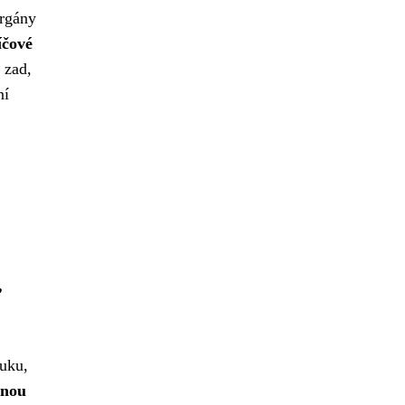
orgány
íčové
 zad,
ní
,
tuku,
enou