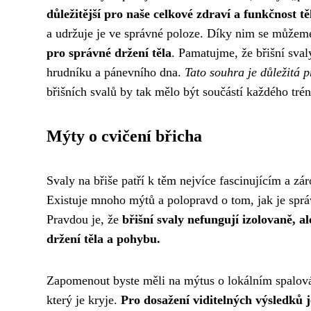
důležitější pro naše celkové zdraví a funkčnost tě
a udržuje je ve správné poloze. Díky nim se můžeme
pro správné držení těla
. Pamatujme, že břišní sval
hrudníku a pánevního dna.
Tato souhra je důležitá p
břišních svalů by tak mělo být součástí každého tré
Mýty o cvičení břicha
Svaly na břiše patří k těm nejvíce fascinujícím a
Existuje mnoho mýtů a polopravd o tom, jak je sprá
Pravdou je, že
břišní svaly nefungují izolovaně, al
držení těla a pohybu.
Zapomenout byste měli na mýtus o lokálním spalování
který je kryje.
Pro dosažení viditelných výsledků 