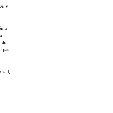
oli v
němu
Po
p do
í pás
m zad,