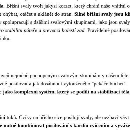
la
. Břišní svaly tvoří jakýsi korzet, který chrání naše vnitřní 
 ohýbat, otáčet a uklánět do stran.
Silné břišní svaly jsou kl
y spolupracují s dalšími svalovými skupinami, jako jsou svaly
ro stabilitu páteře a prevenci bolestí zad.
Pravidelné posilová
ninku.
 zároveň nejméně pochopeným svalovým skupinám v našem těle.
vně posilovat a jak dosáhnout vytouženého "pekáče buchet".
e jako komplexní systém, který se podílí na stabilizaci těla
 tuků. Cviky na břicho sice posilují svaly, ale nezbaví vás 
je nutné kombinovat posilování s kardio cvičením a vyváž