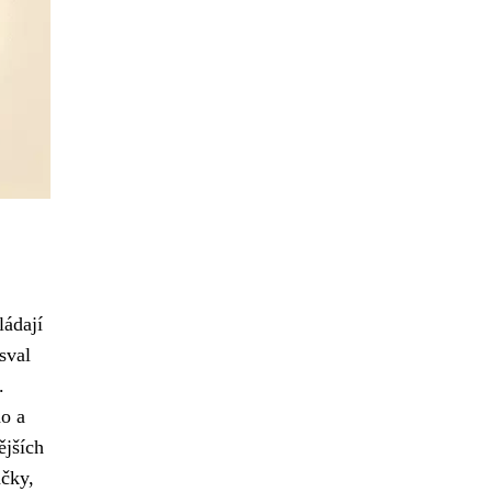
ládají
sval
.
ho a
ějších
ačky,