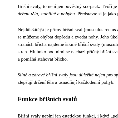
Břišní svaly, to není jen pověstný six-pack. Tvoří j
držení těla, stabilitě a pohybu
. Představte si je jako
Nejdůležitější je přímý břišní sval (musculus rectus
se můžeme ohýbat dopředu a zvedat nohy. Jeho úkole
stranách břicha najdeme šikmé břišní svaly (musculi
stran. Hluboko pod nimi se nachází příčný břišní sv
a pomáhá stahovat břicho.
Silné a zdravé břišní svaly jsou důležité nejen pro s
zlepšují držení těla a usnadňují každodenní pohyb.
Funkce břišních svalů
Břišní svaly neplní jen estetickou funkci, i když „p