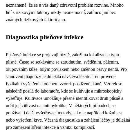
neznamená, že se u vás daný zdravotní problém rozvine. Mnoho
lidí s rizikovými faktory nikdy neonemocní, zatímco jiní bez
známých rizikových faktorů ano.
Diagnostika plísňové infekce
Plísňové infekce se projevují různě, záleží na lokalizaci a typu
plísně. Často se setkáváme se zarudnutím, svěděním, pálením,
olupováním kůže, bílým povlakem nebo změnou barvy nehtů. Pro
stanovení diagnózy je důležitá návštěva lékaře. Ten provede
fyzikální vyšetření a odebere vzorek postižené tkáně. Vzorek se
následně posílá do laboratoře, kde se kultivuje a mikroskopicky
vyšetřuje. Kultivace umožňuje přesně identifikovat druh plísně a
určit její citlivost na antimykotika. V některých případech se
používají i další vyšetřovací metody, jako je například kožní test
nebo vyšetření krve. Včasná diagnostika a zahájení léčby je důležitá
pro zamezení šíření infekce a vzniku komplikací.