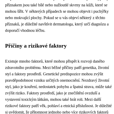
příznakem jsou také bílé nebo nažloutlé skvrny na kůži, které se
mohou šířit. V některých případech se mohou objevit i puchýřky
nebo mokvající plochy. Pokud se u vás objeví některý z těchto
příznaků, je důležité navštívit dermatologa, který určí diagnózu a
doporučí vhodnou léčbu.
Příčiny a rizikové faktory
Existuje mnoho faktorů, které mohou přispět k rozvoji daného
zdravotního problému. Mezi běžné příčiny patří genetika, životní
styl a faktory prostředí. Genetické predispozice mohou zvýšit
pravděpodobnost vzniku určitých onemocnění. Nezdravý životní
styl, jako je kouření, nedostatek pohybu a špatná strava, může také
zvýšit riziko. Faktory prostředí, jako je znečištění ovzduší a
vystavení toxickým látkám, mohou také hrát roli. Mezi další
rizikové faktory patří věk, pohlaví a etnická příslušnost. Je důležité
si uvědomit, že přítomnost jednoho nebo více rizikových faktorů