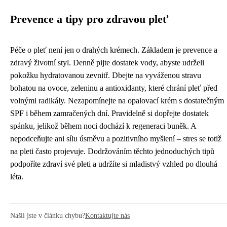
Prevence a tipy pro zdravou pleť
Péče o pleť není jen o drahých krémech. Základem je prevence a
zdravý životní styl. Denně pijte dostatek vody, abyste udrželi
pokožku hydratovanou zevnitř. Dbejte na vyváženou stravu
bohatou na ovoce, zeleninu a antioxidanty, které chrání pleť před
volnými radikály. Nezapomínejte na opalovací krém s dostatečným
SPF i během zamračených dní. Pravidelně si dopřejte dostatek
spánku, jelikož během noci dochází k regeneraci buněk. A
nepodceňujte ani sílu úsměvu a pozitivního myšlení – stres se totiž
na pleti často projevuje. Dodržováním těchto jednoduchých tipů
podpoříte zdraví své pleti a udržíte si mladistvý vzhled po dlouhá
léta.
Našli jste v článku chybu?
Kontaktujte nás